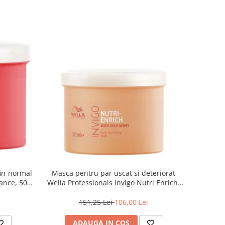
fin-normal
Masca pentru par uscat si deteriorat
iance, 500
Wella Professionals Invigo Nutri Enrich,
500 ml
151,25 Lei
106,00 Lei
ADAUGA IN COS