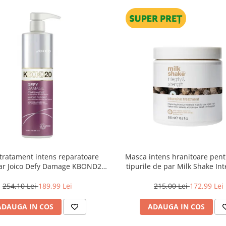
tratament intens reparatoare
Masca intens hranitoare pent
ar Joico Defy Damage KBOND20
tipurile de par Milk Shake Int
Power Mask, 500 ml
Strength Intensive Treatment
254,10 Lei
189,99 Lei
215,00 Lei
172,99 Lei
ADAUGA IN COS
ADAUGA IN COS