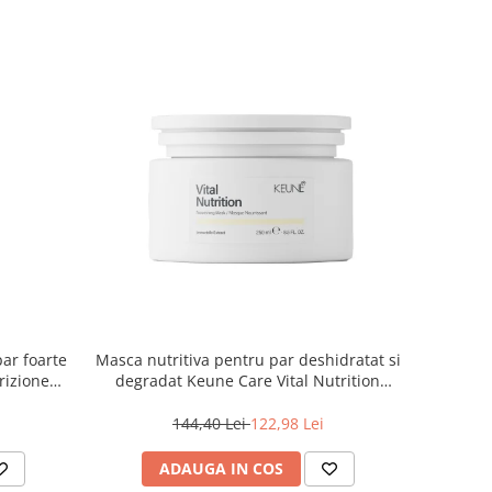
par foarte
Masca nutritiva pentru par deshidratat si
rizione
degradat Keune Care Vital Nutrition
Mask, 250 ml
144,40 Lei
122,98 Lei
ADAUGA IN COS