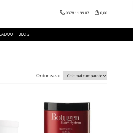
0378 11 99 07
0,00
CADOU
BLOG
Ordoneaza: