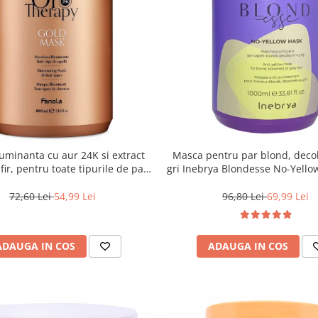
uminanta cu aur 24K si extract
Masca pentru par blond, deco
ir, pentru toate tipurile de par,
gri Inebrya Blondesse No-Yello
ola Oro Therapy, 1000 ml
72,60 Lei
54,99 Lei
96,80 Lei
69,99 Lei
ADAUGA IN COS
ADAUGA IN COS