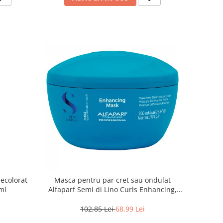
ecolorat
Masca pentru par cret sau ondulat
ml
Alfaparf Semi di Lino Curls Enhancing,
200 ml
102,85 Lei
68,99 Lei