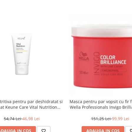
ritiva pentru par deshidratat si
Masca pentru par vopsit cu fir 
at Keune Care Vital Nutrition
Wella Professionals Invigo Brill
Mask, 50 ml
ml
54,74 Lei
46,98 Lei
151,25 Lei
99,99 Lei
ADAUGA IN COS
ADAUGA IN COS