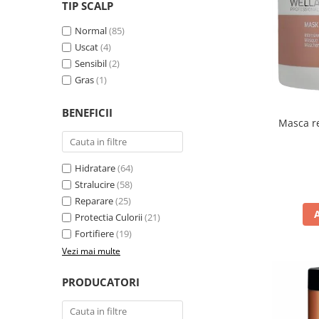
WELLA PROFESSIONALS
TIP SCALP
Normal
(85)
Uscat
(4)
Sensibil
(2)
Gras
(1)
BENEFICII
Masca re
Hidratare
(64)
Stralucire
(58)
Reparare
(25)
Protectia Culorii
(21)
Fortifiere
(19)
Vezi mai multe
PRODUCATORI