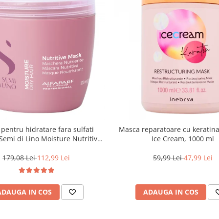
pentru hidratare fara sulfati
Masca reparatoare cu keratin
 Semi di Lino Moisture Nutritive
Ice Cream, 1000 ml
Mask, 500 ml
179,08 Lei
112,99 Lei
59,99 Lei
47,99 Lei
ADAUGA IN COS
ADAUGA IN COS