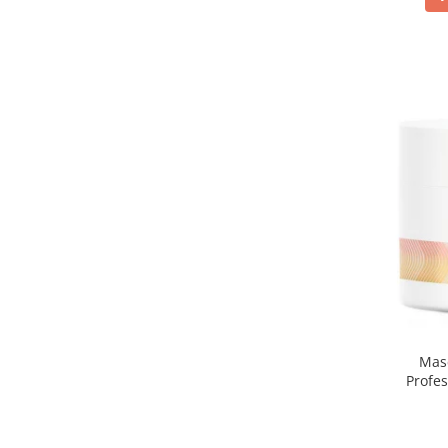
Masc
Profes