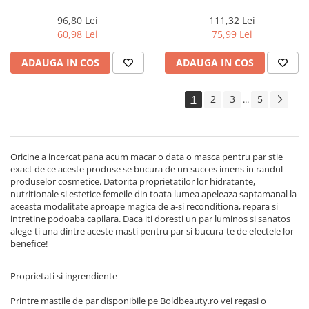
Renewing, 150 ml
Milano Semi di Lino
Reconstruction, 200 ml
96,80 Lei
111,32 Lei
60,98 Lei
75,99 Lei
ADAUGA IN COS
ADAUGA IN COS
1
2
3
5
...
Oricine a incercat pana acum macar o data o masca pentru par stie
exact de ce aceste produse se bucura de un succes imens in randul
produselor cosmetice. Datorita proprietatilor lor hidratante,
nutritionale si estetice femeile din toata lumea apeleaza saptamanal la
aceasta modalitate aproape magica de a-si reconditiona, repara si
intretine podoaba capilara. Daca iti doresti un par luminos si sanatos
alege-ti una dintre aceste masti pentru par si bucura-te de efectele lor
benefice!
Proprietati si ingrendiente
Printre mastile de par disponibile pe Boldbeauty.ro vei regasi o