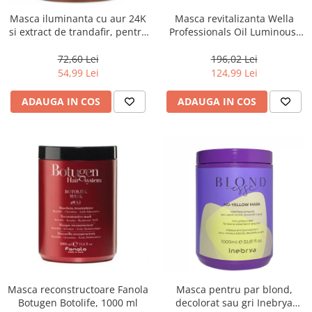
Masca iluminanta cu aur 24K
Masca revitalizanta Wella
si extract de trandafir, pentru
Professionals Oil Luminous,
toate tipurile de par, Fanola
500 ml
Oro Therapy, 1000 ml
72,60 Lei
196,02 Lei
54,99 Lei
124,99 Lei
ADAUGA IN COS
ADAUGA IN COS
Masca reconstructoare Fanola
Masca pentru par blond,
Botugen Botolife, 1000 ml
decolorat sau gri Inebrya