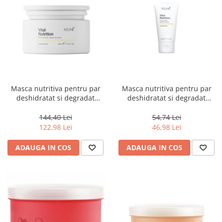
Masca nutritiva pentru par
Masca nutritiva pentru par
deshidratat si degradat
deshidratat si degradat
Keune Care Vital Nutrition
Keune Care Vital Nutrition
Mask, 250 ml
Mask, 50 ml
144,40 Lei
54,74 Lei
122,98 Lei
46,98 Lei
ADAUGA IN COS
ADAUGA IN COS