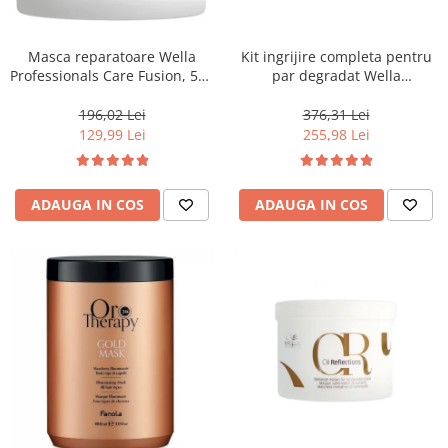
WELLA PROFESSIONALS
Masca reparatoare Wella
Kit ingrijire completa pentru
Professionals Care Fusion, 500
par degradat Wella
ml
Professionals Care Fusion,
Salon Size
196,02 Lei
376,31 Lei
129,99 Lei
255,98 Lei
ADAUGA IN COS
ADAUGA IN COS