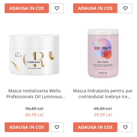
ADAUGA IN COS
ADAUGA IN COS
Masca revitalizanta Wella
Masca hidratanta pentru par
Professionals Oil Luminous
cret/ondulat Inebrya Ice
150 ml
Cream Dry-T, 1000 ml
96,80 Lei
65,06 Lei
66,99 Lei
39,99 Lei
ADAUGA IN COS
ADAUGA IN COS