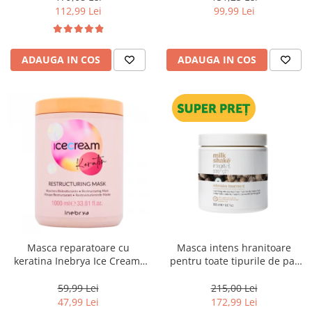
112,99 Lei
99,99 Lei
ADAUGA IN COS
ADAUGA IN COS
Masca reparatoare cu
Masca intens hranitoare
keratina Inebrya Ice Cream,
pentru toate tipurile de par
1000 ml
Milk Shake Integrity &
Strength Intensive Treatment,
59,99 Lei
215,00 Lei
500 ml
47,99 Lei
172,99 Lei