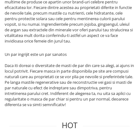
multime de produse ce apartin unor brand-uri celebre pentru
eficacitatea lor. Fiecare dintre acestea au proprietati diferite in functie
de nevoile tale, precum mastile cu nutrienti, cele hidratante, cele
pentru protectie solara sau cele pentru mentinerea culorii parului
vopsit, si nu numai. Ingrendientele precum jojoba, gingsengul, uleiul
de argan sau extractele din minerale vor oferi parului tau stralucirea si
vitalitatea mult dorita conferindu-ti astfel un aspect ce va face
invidioasa orice femeie din jurul tau.
Un par ingrijit este un par sanatos
Daca iti doreai o diversitate de masti de par din care sa alegi, ai ajuns in
locul potrivit. Fiecare masca in parte disponibila pe site are compusi
naturali care au proprietati ce se vor plia pe nevoile si preferintele tale.
Pe langa mastile regenerative sau de reconstructie vei gasi si masti de
par naturale cu efect de indreptare sau dimpotriva, pentru
intretinerea parului cret. Indiferent de alegerea ta, nu uita sa aplici cu
regularitate o masca de par chiar si pentru un par normal, deoarece
diferenta se va simti semnificativ!
HOT