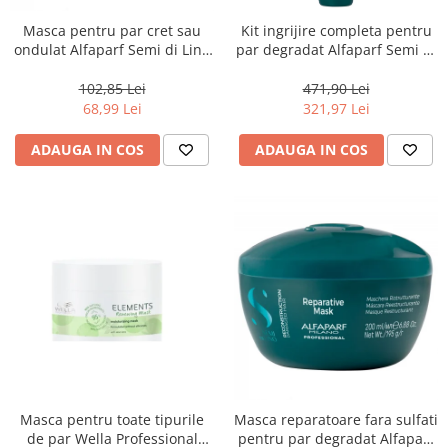
Masca pentru par cret sau
Kit ingrijire completa pentru
ondulat Alfaparf Semi di Lino
par degradat Alfaparf Semi di
Curls Enhancing, 200 ml
Lino Reconstruction
Reparative, Salon Size
102,85 Lei
471,90 Lei
68,99 Lei
321,97 Lei
ADAUGA IN COS
ADAUGA IN COS
Masca pentru toate tipurile
Masca reparatoare fara sulfati
de par Wella Professional
pentru par degradat Alfaparf