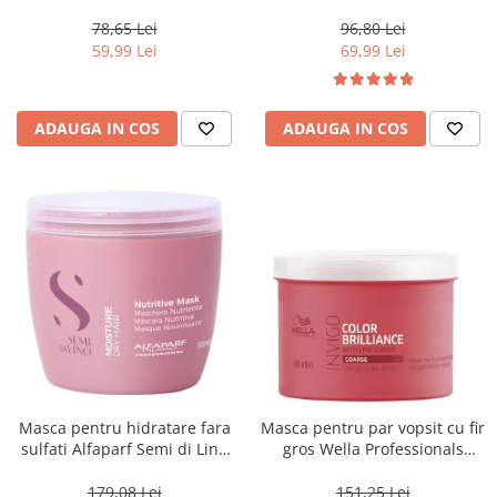
Blondesse No-Yellow, 1000 ml
78,65 Lei
96,80 Lei
59,99 Lei
69,99 Lei
ADAUGA IN COS
ADAUGA IN COS
Masca pentru hidratare fara
Masca pentru par vopsit cu fir
sulfati Alfaparf Semi di Lino
gros Wella Professionals
Moisture Nutritive Mask, 500
Invigo Brilliance, 500 ml
ml
179,08 Lei
151,25 Lei