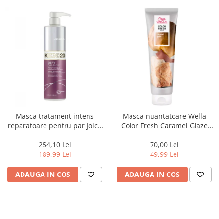
Masca tratament intens
Masca nuantatoare Wella
reparatoare pentru par Joico
Color Fresh Caramel Glaze
Defy Damage KBOND20 Power
Mask, 150 ml
Mask, 500 ml
254,10 Lei
70,00 Lei
189,99 Lei
49,99 Lei
ADAUGA IN COS
ADAUGA IN COS