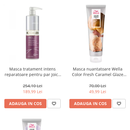
Masca tratament intens
Masca nuantatoare Wella
reparatoare pentru par Joico
Color Fresh Caramel Glaze
Defy Damage KBOND20 Power
Mask, 150 ml
Mask, 500 ml
254,10 Lei
70,00 Lei
189,99 Lei
49,99 Lei
ADAUGA IN COS
ADAUGA IN COS