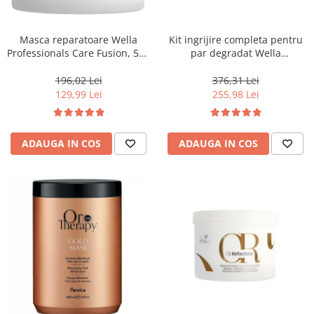
WELLA PROFESSIONALS
Masca reparatoare Wella
Kit ingrijire completa pentru
Professionals Care Fusion, 500
par degradat Wella
ml
Professionals Care Fusion,
Salon Size
196,02 Lei
376,31 Lei
129,99 Lei
255,98 Lei
ADAUGA IN COS
ADAUGA IN COS