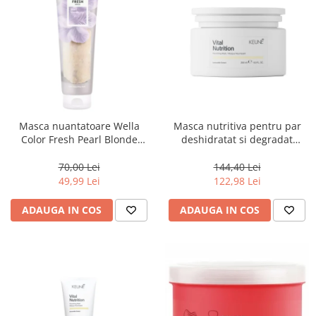
Masca nuantatoare Wella
Masca nutritiva pentru par
Color Fresh Pearl Blonde
deshidratat si degradat
Mask, 150 ml
Keune Care Vital Nutrition
Mask, 250 ml
70,00 Lei
144,40 Lei
49,99 Lei
122,98 Lei
ADAUGA IN COS
ADAUGA IN COS