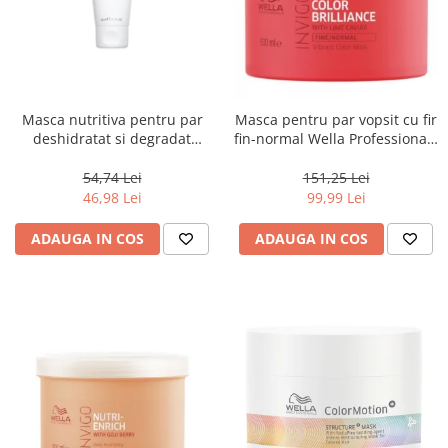
Masca nutritiva pentru par
Masca pentru par vopsit cu fir
deshidratat si degradat
fin-normal Wella Professionals
Keune Care Vital Nutrition
Invigo Brilliance, 500 ml
Mask, 50 ml
54,74 Lei
151,25 Lei
46,98 Lei
99,99 Lei
ADAUGA IN COS
ADAUGA IN COS