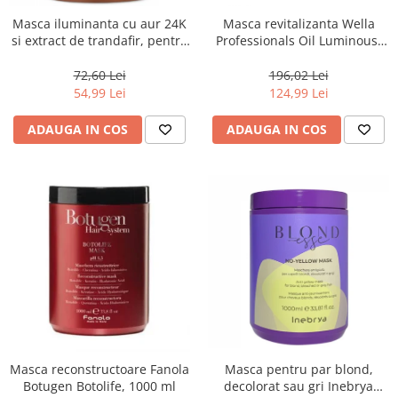
Masca iluminanta cu aur 24K
Masca revitalizanta Wella
si extract de trandafir, pentru
Professionals Oil Luminous,
toate tipurile de par, Fanola
500 ml
Oro Therapy, 1000 ml
72,60 Lei
196,02 Lei
54,99 Lei
124,99 Lei
ADAUGA IN COS
ADAUGA IN COS
Masca reconstructoare Fanola
Masca pentru par blond,
Botugen Botolife, 1000 ml
decolorat sau gri Inebrya