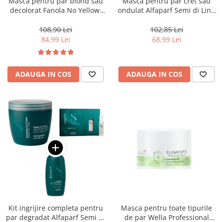
Masca pentru par blond sau
Masca pentru par cret sau
decolorat Fanola No Yellow,
ondulat Alfaparf Semi di Lino
1000 ml
Curls Enhancing, 200 ml
108,90 Lei
102,85 Lei
84,99 Lei
68,99 Lei
ADAUGA IN COS
ADAUGA IN COS
Kit ingrijire completa pentru
Masca pentru toate tipurile
par degradat Alfaparf Semi di
de par Wella Professional