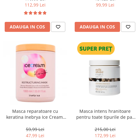
112,99 Lei
99,99 Lei
ADAUGA IN COS
ADAUGA IN COS
Masca reparatoare cu
Masca intens hranitoare
keratina Inebrya Ice Cream,
pentru toate tipurile de par
1000 ml
Milk Shake Integrity &
Strength Intensive Treatment,
59,99 Lei
215,00 Lei
500 ml
47,99 Lei
172,99 Lei