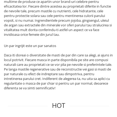
multime de produse ce apartin unor brand-uri celebre pentru
eficacitatea lor. Fiecare dintre acestea au proprietati diferite in functie
de nevoile tale, precum mastile cu nutrienti, cele hidratante, cele
pentru protectie solara sau cele pentru mentinerea culorii parului
vopsit, si nu numai. Ingrendientele precum jojoba, gingsengul, uleiul
de argan sau extractele din minerale vor oferi parului tau stralucirea si
vitalitatea mult dorita conferindu-ti astfel un aspect ce va face
invidioasa orice femeie din jurul tau.
Un par ingrijit este un par sanatos
Daca iti doreai o diversitate de masti de par din care sa alegi, ai ajuns in
locul potrivit. Fiecare masca in parte disponibila pe site are compusi
naturali care au proprietati ce se vor plia pe nevoile si preferintele tale.
Pe langa mastile regenerative sau de reconstructie vei gasi si masti de
par naturale cu efect de indreptare sau dimpotriva, pentru
intretinerea parului cret. Indiferent de alegerea ta, nu uita sa aplici cu
regularitate o masca de par chiar si pentru un par normal, deoarece
diferenta se va simti semnificativ!
HOT