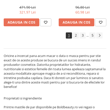
Lino Reconstruction
Renewing, 150 ml
Reparative, Salon Size
471,90 Lei
96,80 Lei
321,97 Lei
60,98 Lei
ADAUGA IN COS
ADAUGA IN COS
1
2
3
5
...
Oricine a incercat pana acum macar o data o masca pentru par stie
exact de ce aceste produse se bucura de un succes imens in randul
produselor cosmetice. Datorita proprietatilor lor hidratante,
nutritionale si estetice femeile din toata lumea apeleaza saptamanal la
aceasta modalitate aproape magica de a-si reconditiona, repara si
intretine podoaba capilara. Daca iti doresti un par luminos si sanatos
alege-ti una dintre aceste masti pentru par si bucura-te de efectele lor
benefice!
Proprietati si ingrendiente
Printre mastile de par disponibile pe Boldbeauty.ro vei regasi o