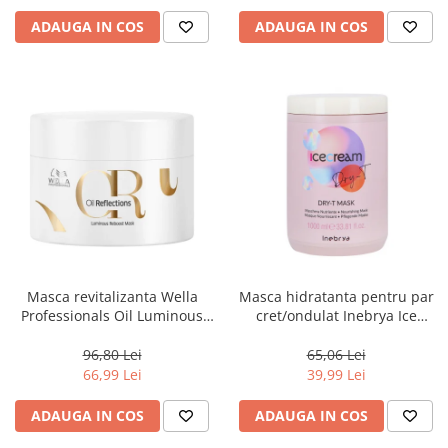
ADAUGA IN COS
ADAUGA IN COS
Masca revitalizanta Wella
Masca hidratanta pentru par
Professionals Oil Luminous
cret/ondulat Inebrya Ice
150 ml
Cream Dry-T, 1000 ml
96,80 Lei
65,06 Lei
66,99 Lei
39,99 Lei
ADAUGA IN COS
ADAUGA IN COS