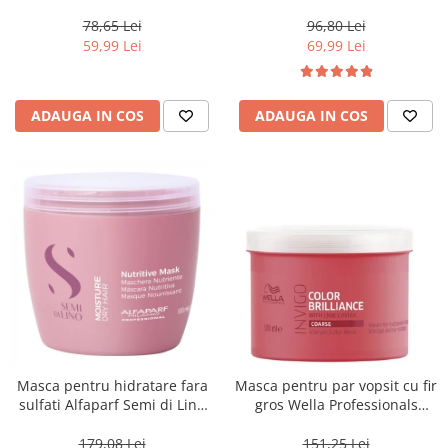
Blondesse No-Yellow, 1000 ml
78,65 Lei
96,80 Lei
59,99 Lei
69,99 Lei
ADAUGA IN COS
ADAUGA IN COS
Masca pentru hidratare fara
Masca pentru par vopsit cu fir
sulfati Alfaparf Semi di Lino
gros Wella Professionals
Moisture Nutritive Mask, 500
Invigo Brilliance, 500 ml
ml
179,08 Lei
151,25 Lei