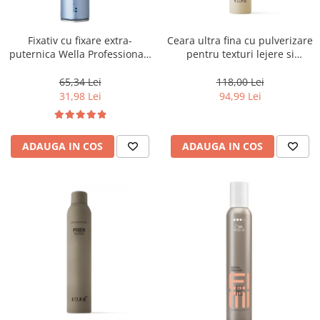
WELLA PROFESSIONALS
Fixativ cu fixare extra-
Ceara ultra fina cu pulverizare
puternica Wella Professionals
pentru texturi lejere si
Performance, 500 ml
coafura definita Keune Style
Air Wax, 200 ml
65,34 Lei
118,00 Lei
31,98 Lei
94,99 Lei
ADAUGA IN COS
ADAUGA IN COS