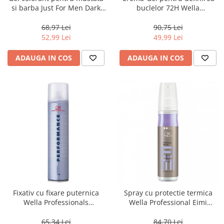
si barba Just For Men Dark
buclelor 72H Wella
Brown/Black M45, 28 g
Professionals EIMI Nutricurls
Curl Shaper, 150 ml
68,97 Lei
90,75 Lei
52,99 Lei
49,99 Lei
ADAUGA IN COS
ADAUGA IN COS
Fixativ cu fixare puternica
Spray cu protectie termica
Wella Professionals
Wella Professional Eimi
Performance, 500 ml
Thermal Image 150 ml
65,34 Lei
84,70 Lei