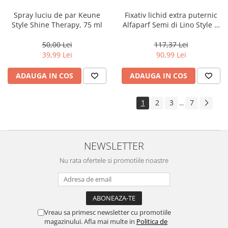
Spray luciu de par Keune
Fixativ lichid extra puternic
Style Shine Therapy, 75 ml
Alfaparf Semi di Lino Style &
Care Sculpting Hairspray, 250
ml
50,00 Lei
117,37 Lei
39,99 Lei
90,99 Lei
ADAUGA IN COS
ADAUGA IN COS
1
2
3
7
...
NEWSLETTER
Nu rata ofertele si promotiile noastre
Vreau sa primesc newsletter cu promotiile
magazinului. Afla mai multe in
Politica de