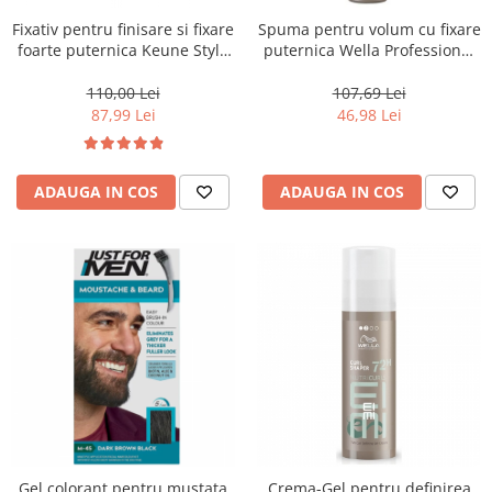
Fixativ pentru finisare si fixare
Spuma pentru volum cu fixare
foarte puternica Keune Style
puternica Wella Professional
Fixer, 300 ml
Eimi Extra Volume, 500 ml
110,00 Lei
107,69 Lei
87,99 Lei
46,98 Lei
ADAUGA IN COS
ADAUGA IN COS
Gel colorant pentru mustata
Crema-Gel pentru definirea