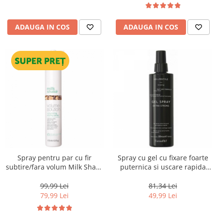
ADAUGA IN COS
ADAUGA IN COS
Spray pentru par cu fir
Spray cu gel cu fixare foarte
subtire/fara volum Milk Shake
puternica si uscare rapida
Volumizing Styling Spray, 175
Farmavita HD Life Style Gel
ml
Spray, 220 ml
99,99 Lei
81,34 Lei
79,99 Lei
49,99 Lei