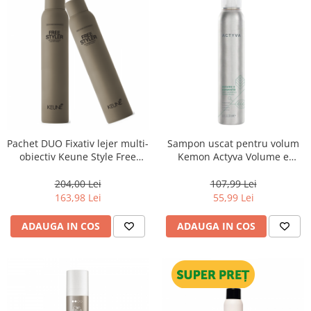
Pachet DUO Fixativ lejer multi-
Sampon uscat pentru volum
obiectiv Keune Style Free
Kemon Actyva Volume e
Styler Spray, 300 ml
Corposita Dry Shampoo,
200ml
204,00 Lei
107,99 Lei
163,98 Lei
55,99 Lei
ADAUGA IN COS
ADAUGA IN COS