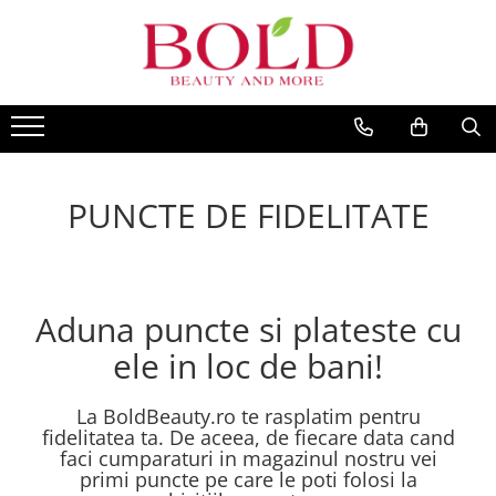
PRODUSE
MARCI POPULARE
INGRIJIRE PAR
ALFAPARF
SAMPOANE
FANOLA
BALSAMURI
FARMAVITA
PUNCTE DE FIDELITATE
MASTI
JOICO
FIOLE TRATAMENT
JUST FOR MEN
TRATAMENTE SI SERUM
K18
STYLING
Aduna puncte si plateste cu
KEMON
PACHETE CADOU SI SETURI
ele in loc de bani!
VOPSEA SI PRODUSE TEHNICE
KEUNE
ACCESORII
KOLESTON
KITURI PROMO PT SALOANE
La BoldBeauty.ro te rasplatim pentru
L`OREAL PROFESSIONNEL
fidelitatea ta. De aceea, de fiecare data cand
CORP
faci cumparaturi in magazinul nostru vei
MILK SHAKE
primi puncte pe care le poti folosi la