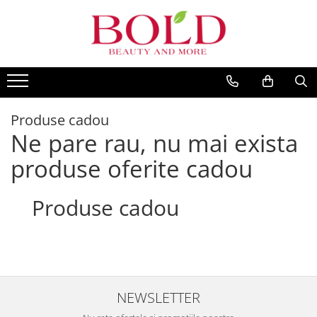
PRODUSE
MARCI POPULARE
INGRIJIRE PAR
ALFAPARF
SAMPOANE
FANOLA
BALSAMURI
Produse cadou
FARMAVITA
Ne pare rau, nu mai exista
MASTI
JOICO
FIOLE TRATAMENT
produse oferite cadou
JUST FOR MEN
TRATAMENTE SI SERUM
K18
STYLING
Produse cadou
KEMON
PACHETE CADOU SI SETURI
VOPSEA SI PRODUSE TEHNICE
KEUNE
ACCESORII
KOLESTON
KITURI PROMO PT SALOANE
L`OREAL PROFESSIONNEL
CORP
NEWSLETTER
MILK SHAKE