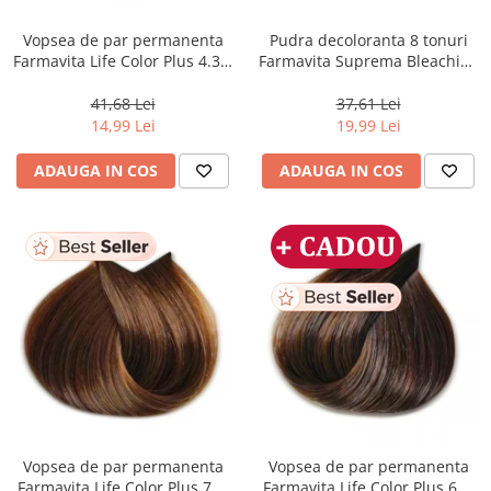
Vopsea de par permanenta
Pudra decoloranta 8 tonuri
Farmavita Life Color Plus 4.35,
Farmavita Suprema Bleaching
Chocolate Brown, 100 ml
Powder Blue, 70 g
41,68 Lei
37,61 Lei
14,99 Lei
19,99 Lei
ADAUGA IN COS
ADAUGA IN COS
Vopsea de par permanenta
Vopsea de par permanenta
Farmavita Life Color Plus 7.3,
Farmavita Life Color Plus 6.3,