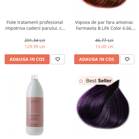
Fiole tratament profesional
Vopsea de par fara amoniac
impotriva caderii parului, cu
Farmavita B.Life Color 6.66,
arginina, serina si treonina,
Dark Intense Red Blode, 100
Farmavita Amethyste
ml
201,34 Lei
46,77 Lei
Stimulate, 12 x 8 ml
129,99 Lei
13,00 Lei
ADAUGA IN COS
ADAUGA IN COS