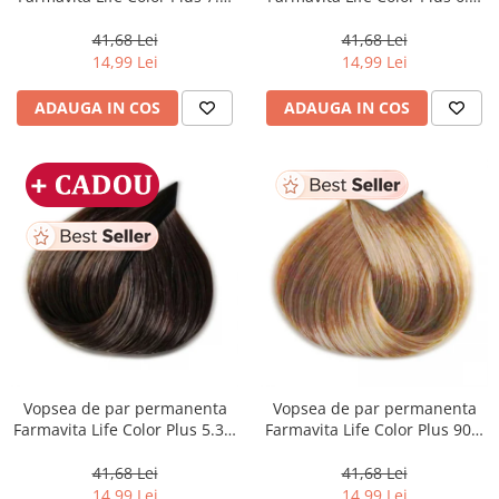
Golden Blonde, 100 ml
Dark Golden Blonde, 100 ml
41,68 Lei
41,68 Lei
14,99 Lei
14,99 Lei
ADAUGA IN COS
ADAUGA IN COS
Vopsea de par permanenta
Vopsea de par permanenta
Farmavita Life Color Plus 5.31,
Farmavita Life Color Plus 903,
Light Golden Ash Brown, 100
Extra Light Golden Blonde
ml
Super Light, 100 ml
41,68 Lei
41,68 Lei
14,99 Lei
14,99 Lei