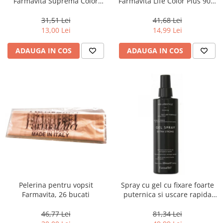
Farmavita Suprema Color
Farmavita Life Color Plus 902,
6.26, Dark Irisee Red Blonde,
Platinium Blonde Super Light,
60 ml
100 ml
31,51 Lei
41,68 Lei
13,00 Lei
14,99 Lei
ADAUGA IN COS
ADAUGA IN COS
Pelerina pentru vopsit
Spray cu gel cu fixare foarte
Farmavita, 26 bucati
puternica si uscare rapida
Farmavita HD Life Style Gel
Spray, 220 ml
46,77 Lei
81,34 Lei