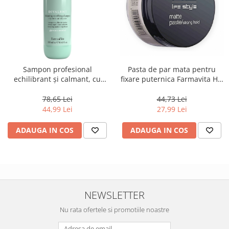
Sampon profesional
Pasta de par mata pentru
echilibrant și calmant, cu
fixare puternica Farmavita HD
glicerina si menthol,
Life Style Matte Paste, 50 ml
Farmavita Amethyste Divalent,
78,65 Lei
44,73 Lei
250 ml
44,99 Lei
27,99 Lei
ADAUGA IN COS
ADAUGA IN COS
NEWSLETTER
Nu rata ofertele si promotiile noastre