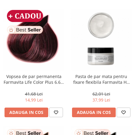
Vopsea de par permanenta
Pasta de par mata pentru
Farmavita Life Color Plus 6.62,
fixare flexibila Farmavita HD
Dark Red Violet Blonde, 100
Life Style Matte Fiber Paste,
ml
100 ml
41,68 Lei
62,01 Lei
14,99 Lei
37,99 Lei
ADAUGA IN COS
ADAUGA IN COS