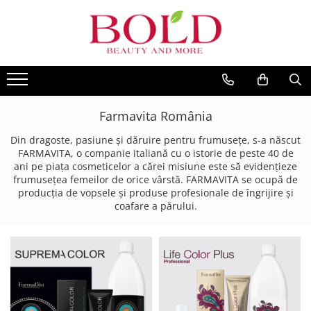
PRODUSE
MARCI POPULARE
INGRIJIRE PAR
ALFAPARF
SAMPOANE
FANOLA
BALSAMURI
Farmavita România
FARMAVITA
MASTI
JOICO
Din dragoste, pasiune și dăruire pentru frumusețe, s-a născut
FIOLE TRATAMENT
FARMAVITA, o companie italiană cu o istorie de peste 40 de
JUST FOR MEN
ani pe piața cosmeticelor a cărei misiune este să evidențieze
TRATAMENTE SI SERUM
frumusețea femeilor de orice vârstă. FARMAVITA se ocupă de
K18
STYLING
producția de vopsele și produse profesionale de îngrijire și
KEMON
PACHETE CADOU SI SETURI
coafare a părului.
VOPSEA SI PRODUSE TEHNICE
KEUNE
ACCESORII
KOLESTON
KITURI PROMO PT SALOANE
L`OREAL PROFESSIONNEL
CORP
MILK SHAKE