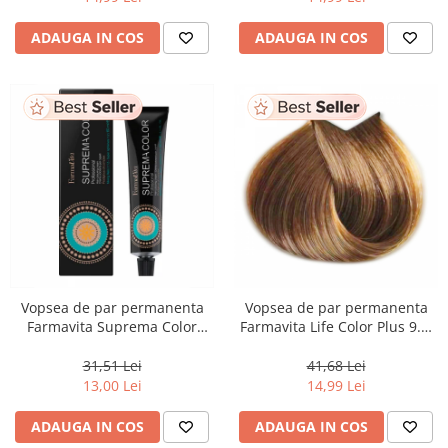
ADAUGA IN COS
ADAUGA IN COS
Vopsea de par permanenta
Vopsea de par permanenta
Farmavita Suprema Color
Farmavita Life Color Plus 9.3,
PINK, 60 ml
Very Light Golden Blonde, 100
ml
31,51 Lei
41,68 Lei
13,00 Lei
14,99 Lei
ADAUGA IN COS
ADAUGA IN COS