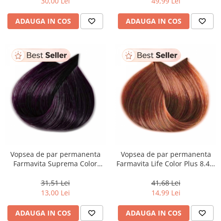
30,00 Lei
49,99 Lei
ADAUGA IN COS
ADAUGA IN COS
Vopsea de par permanenta
Vopsea de par permanenta
Farmavita Suprema Color
Farmavita Life Color Plus 8.45,
4.20, Irisee Brown, 60 ml
Light Copper Mahogany
Blonde, 100 ml
31,51 Lei
41,68 Lei
13,00 Lei
14,99 Lei
ADAUGA IN COS
ADAUGA IN COS