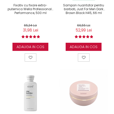
Fixativ cu fixare extra-
Sampon nuantator pentru
puternica Wella Professionals
barbati, Just For Men Dark
Performance, 500 ml
Brown Black H45, 66 ml
65,34 Lei
66,55 Lei
31,98 Lei
52,99 Lei
ADAUGA IN COS
ADAUGA IN COS