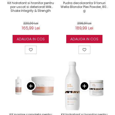
Kit hidratant si hranitor pentru
Pudra decoloranta 9 tonuri
par uscat si deteriorat Milk
Wella Blondor Plex Powder, 800
Shake Integrity & Strength
g
220,00 Lei
296,91 Lei
165,99 Lei
189,99 Lei
ADAUGA IN COS
ADAUGA IN COS
Kit ingrijire completa pentru
Kit hidratant si hranitor pentru