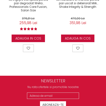
par degradat Wella
par uscat si deteriorat Milk
Professionals Care Fusion,
Shake Integrity & Strength
Salon Size
376,31 Lei
470,00 Lei
255,98 Lei
351,98 Lei
ADAUGA IN COS
ADAUGA IN COS
NEWSLETTER
Nu rata ofertele si promotiile noastre