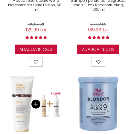
Masca reparatoare Wella
Sampon pentru par degradat
Professionals Care Fusion, 500
Joico K-Pak Reconstructing,
ml
1000 ml
196,02 Lei
217,80 Lei
129,99 Lei
139,98 Lei
ADAUGA IN COS
ADAUGA IN COS