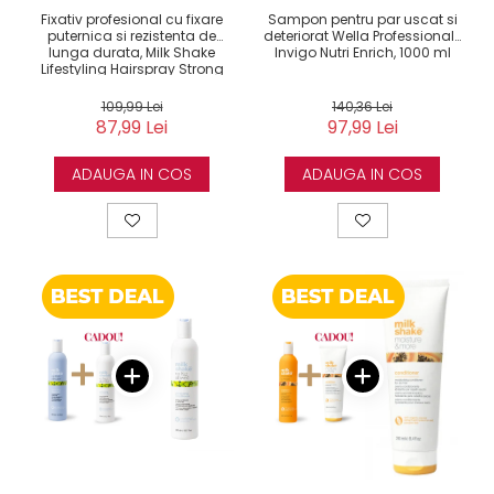
Fixativ profesional cu fixare
Sampon pentru par uscat si
puternica si rezistenta de
deteriorat Wella Professionals
lunga durata, Milk Shake
Invigo Nutri Enrich, 1000 ml
Lifestyling Hairspray Strong
Hold, 500 ml
109,99 Lei
140,36 Lei
87,99 Lei
97,99 Lei
ADAUGA IN COS
ADAUGA IN COS