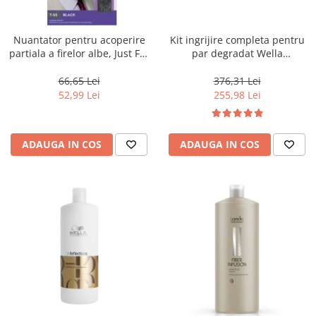
WELLA PROFESSIONALS
Nuantator pentru acoperire
Kit ingrijire completa pentru
partiala a firelor albe, Just For
par degradat Wella
Men Real Black T55 Touch of
Professionals Care Fusion,
Grey, 40 g
Salon Size
66,65 Lei
376,31 Lei
52,99 Lei
255,98 Lei
ADAUGA IN COS
ADAUGA IN COS