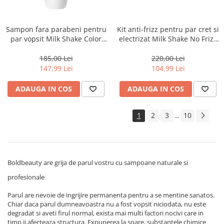
Sampon fara parabeni pentru
Kit anti-frizz pentru par cret si
par vopsit Milk Shake Color
electrizat Milk Shake No Frizz
Maintainer New, 1000 ml
Allowed Perfecting
185,00 Lei
220,00 Lei
147,99 Lei
104,99 Lei
ADAUGA IN COS
ADAUGA IN COS
1
2
3
10
...
Boldbeauty are grija de parul vostru cu sampoane naturale si
profesionale
Parul are nevoie de ingrijire permanenta pentru a se mentine sanatos.
Chiar daca parul dumneavoastra nu a fost vopsit niciodata, nu este
degradat si aveti firul normal, exista mai multi factori nocivi care in
timp ii afecteaza structura. Expunerea la soare, substantele chimice