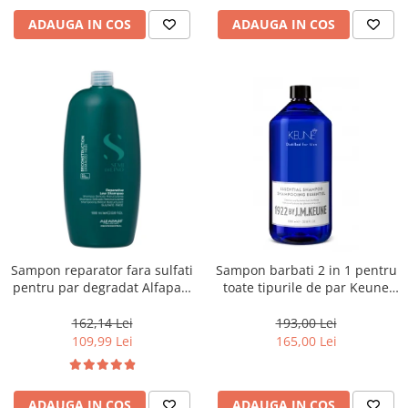
ADAUGA IN COS
ADAUGA IN COS
Sampon reparator fara sulfati
Sampon barbati 2 in 1 pentru
pentru par degradat Alfaparf
toate tipurile de par Keune
Milano Semi di Lino
1922 Essential Shampoo, 1000
Reconstruction, 1000 ml
ml
162,14 Lei
193,00 Lei
109,99 Lei
165,00 Lei
ADAUGA IN COS
ADAUGA IN COS