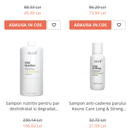
mătase și ulei de migdale,
Keune Care Vital Nutrition
Londa Professional Care
Shampoo, 300 ml
88,33 Lei
86,20 Lei
Visible Repair, 1000 ml
45,99 Lei
73,99 Lei
ADAUGA IN COS
ADAUGA IN COS
Sampon nutritiv pentru par
Sampon anti-caderea parului
deshidratat si degradat
Keune Care Long & Strong
Keune Care Vital Nutrition
Shampoo, 80 ml
Shampoo, 1000 ml
230,14 Lei
32,72 Lei
196,00 Lei
27,99 Lei