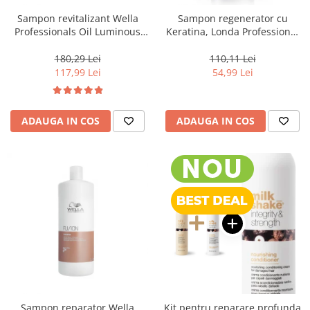
Sampon revitalizant Wella
Sampon regenerator cu
Professionals Oil Luminous
Keratina, Londa Professional
1000 ml
Care Fiber Infusion, 1000 ml
180,29 Lei
110,11 Lei
117,99 Lei
54,99 Lei
ADAUGA IN COS
ADAUGA IN COS
Sampon reparator Wella
Kit pentru reparare profunda