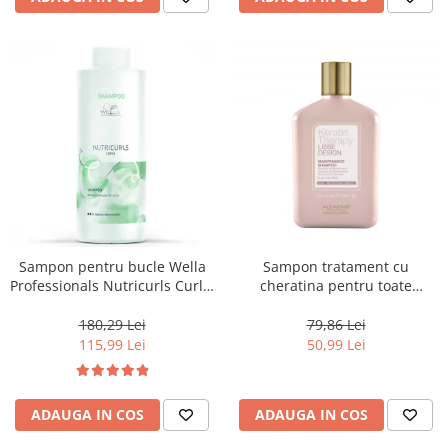
Sampon pentru bucle Wella
Sampon tratament cu
Professionals Nutricurls Curls,
cheratina pentru toate
1000 ml
tipurile de par Alfaparf Lisse
Design Keratin Therapy, 250
180,29 Lei
79,86 Lei
ml
115,99 Lei
50,99 Lei
ADAUGA IN COS
ADAUGA IN COS