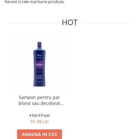
fiecare zi cele mai bune produse.
HOT
Sampon pentru par
blond sau decolorat
Fanola Wonder No
Yellow, 1000 ml
112,17 Lei
91,98 Lei
ADAUGA IN COS