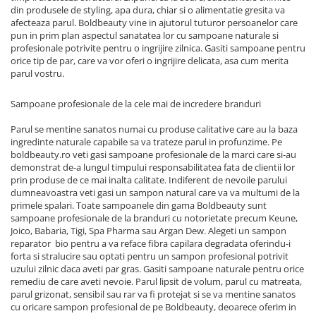
din produsele de styling, apa dura, chiar si o alimentatie gresita va
afecteaza parul. Boldbeauty vine in ajutorul tuturor persoanelor care
pun in prim plan aspectul sanatatea lor cu sampoane naturale si
profesionale potrivite pentru o ingrijire zilnica. Gasiti sampoane pentru
orice tip de par, care va vor oferi o ingrijire delicata, asa cum merita
parul vostru.
Sampoane profesionale de la cele mai de incredere branduri
Parul se mentine sanatos numai cu produse calitative care au la baza
ingredinte naturale capabile sa va trateze parul in profunzime. Pe
boldbeauty.ro veti gasi sampoane profesionale de la marci care si-au
demonstrat de-a lungul timpului responsabilitatea fata de clientii lor
prin produse de ce mai inalta calitate. Indiferent de nevoile parului
dumneavoastra veti gasi un sampon natural care va va multumi de la
primele spalari. Toate sampoanele din gama Boldbeauty sunt
sampoane profesionale de la branduri cu notorietate precum Keune,
Joico, Babaria, Tigi, Spa Pharma sau Argan Dew. Alegeti un sampon
reparator bio pentru a va reface fibra capilara degradata oferindu-i
forta si stralucire sau optati pentru un sampon profesional potrivit
uzului zilnic daca aveti par gras. Gasiti sampoane naturale pentru orice
remediu de care aveti nevoie. Parul lipsit de volum, parul cu matreata,
parul grizonat, sensibil sau rar va fi protejat si se va mentine sanatos
cu oricare sampon profesional de pe Boldbeauty, deoarece oferim in