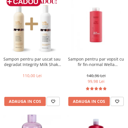
Sampon pentru par uscat sau
Sampon pentru par vopsit cu
degradat Integrity Milk Shake
fir fin-normal Wella
Integrity & Strength
Professionals Invigo Brilliance,
Nourishing Shampoo, 300 ml
1000 ml
110,00 Lei
140,36 Lei
99,98 Lei
ADAUGA IN COS
ADAUGA IN COS