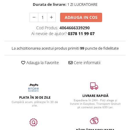
Durata de livrare:
1 ZI LUCRATOARE
ADAUGA IN COS
Cod Produs:
4064666339290
Ai nevoie de ajutor?
0378 11 99 07
La achizitionarea acestui produs primiti
99
puncte de fidelitate
Adauga la Favorite
Cere informatii
LIVRARE RAPIDĂ
PLATA ÎN 30 DE ZILE
Expediere în 24H - Poți alege și
Cumpără acum, plătește în 30 de
livrare in Easybox. Transport Gratuit
zile.
pt comenzi peste 699 Lei.