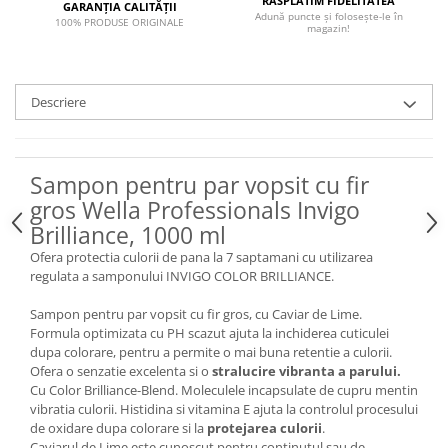
RĂSPLĂTIM FIDELITATEA
GARANȚIA CALITĂȚII
Adună puncte și folosește-le în
100% PRODUSE ORIGINALE
magazin!
Descriere
Sampon pentru par vopsit cu fir
gros Wella Professionals Invigo
Brilliance, 1000 ml
Ofera protectia culorii de pana la 7 saptamani cu utilizarea
regulata a samponului INVIGO COLOR BRILLIANCE.
Sampon pentru par vopsit cu fir gros, cu Caviar de Lime.
Formula optimizata cu PH scazut ajuta la inchiderea cuticulei
dupa colorare, pentru a permite o mai buna retentie a culorii.
Ofera o senzatie excelenta si o
stralucire vibranta a parului.
Cu Color Brilliance-Blend. Moleculele incapsulate de cupru mentin
vibratia culorii. Histidina si vitamina E ajuta la controlul procesului
de oxidare dupa colorare si la
protejarea culorii
.
Caviarul de Lime este cunoscut pentru continutul sau de