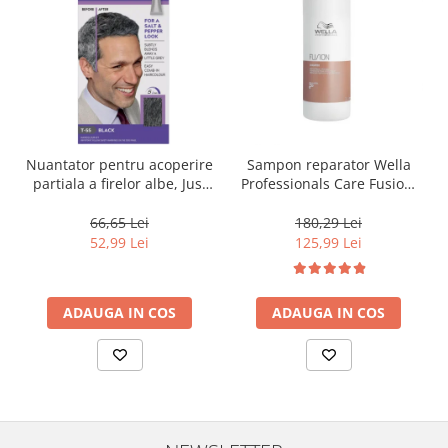
Nuantator pentru acoperire
Sampon reparator Wella
partiala a firelor albe, Just
Professionals Care Fusion,
For Men Real Black T55
1000 ml
Touch of Grey, 40 g
66,65 Lei
180,29 Lei
52,99 Lei
125,99 Lei
ADAUGA IN COS
ADAUGA IN COS