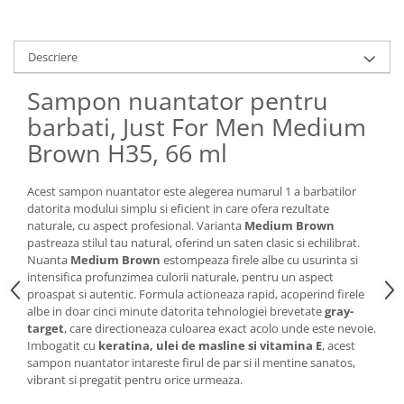
Descriere
Sampon nuantator pentru
barbati, Just For Men Medium
Brown H35, 66 ml
Acest sampon nuantator este alegerea numarul 1 a barbatilor
datorita modului simplu si eficient in care ofera rezultate
naturale, cu aspect profesional. Varianta
Medium Brown
pastreaza stilul tau natural, oferind un saten clasic si echilibrat.
Nuanta
Medium Brown
estompeaza firele albe cu usurinta si
intensifica profunzimea culorii naturale, pentru un aspect
proaspat si autentic. Formula actioneaza rapid, acoperind firele
albe in doar cinci minute datorita tehnologiei brevetate
gray-
target
, care directioneaza culoarea exact acolo unde este nevoie.
Imbogatit cu
keratina, ulei de masline si vitamina E
, acest
sampon nuantator intareste firul de par si il mentine sanatos,
vibrant si pregatit pentru orice urmeaza.