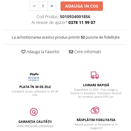
ADAUGA IN COS
Cod Produs:
5010934001856
Ai nevoie de ajutor?
0378 11 99 07
La achizitionarea acestui produs primiti
52
puncte de fidelitate
Adauga la Favorite
Cere informatii
LIVRARE RAPIDĂ
PLATA ÎN 30 DE ZILE
Expediere în 24H - Poți alege și
Cumpără acum, plătește în 30 de
livrare in Easybox. Transport Gratuit
zile.
pt comenzi peste 699 Lei.
RĂSPLĂTIM FIDELITATEA
GARANȚIA CALITĂȚII
Adună puncte și folosește-le în
100% PRODUSE ORIGINALE
magazin!