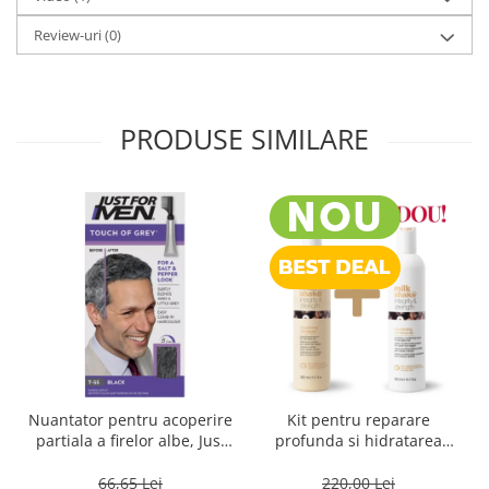
Review-uri
(0)
PRODUSE SIMILARE
Nuantator pentru acoperire
Kit pentru reparare
partiala a firelor albe, Just
profunda si hidratarea
For Men Real Black T55
parului uscat si degradat,
Touch of Grey, 40 g
Milk Shake Integrity &
66,65 Lei
220,00 Lei