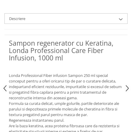
Descriere
Sampon regenerator cu Keratina,
Londa Professional Care Fiber
Infusion, 1000 ml
Londa Professional Fiber infusion Sampon 250 ml special
conceput pentru a oferi oricarui tip de par o curatare delicata,
indepartand eficient reziduurile, impuritatile si excesul de sebum
si pregatind fibra capilara pentru a primi tratamentul de
reconstructie intensa din aceeasi gama.
Formula sa curata delicat, umple golurile, partile deteriorate ale
parului si depoziteaza primele molecule de cheratina in fibra si
textura pregatind parul pentru masca de par.
Regenereaza instantaneu parul.
Are la baza keratina, acea proteina fibroasa care da rezistenta si
elasticitate structurii interne si externe a firelor de par.