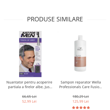
PRODUSE SIMILARE
Nuantator pentru acoperire
Sampon reparator Wella
partiala a firelor albe, Just
Professionals Care Fusion,
For Men Real Black T55
1000 ml
Touch of Grey, 40 g
66,65 Lei
180,29 Lei
52,99 Lei
125,99 Lei