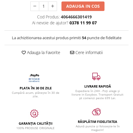
ADAUGA IN COS
Cod Produs:
4064666301419
Ai nevoie de ajutor?
0378 11 99 07
La achizitionarea acestui produs primiti
54
puncte de fidelitate
Adauga la Favorite
Cere informatii
LIVRARE RAPIDĂ
PLATA ÎN 30 DE ZILE
Expediere în 24H - Poți alege și
Cumpără acum, plătește în 30 de
livrare in Easybox. Transport Gratuit
zile.
pt comenzi peste 699 Lei.
RĂSPLĂTIM FIDELITATEA
GARANȚIA CALITĂȚII
Adună puncte și folosește-le în
100% PRODUSE ORIGINALE
magazin!