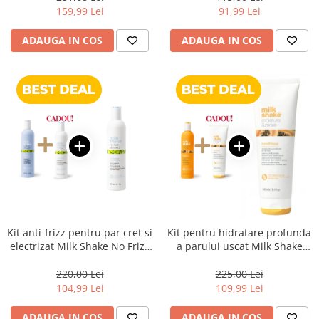
159,99 Lei
91,99 Lei
ADAUGA IN COS
ADAUGA IN COS
Kit anti-frizz pentru par cret si
Kit pentru hidratare profunda
electrizat Milk Shake No Frizz
a parului uscat Milk Shake
Allowed Perfecting
Moisture & More
220,00 Lei
225,00 Lei
104,99 Lei
109,99 Lei
ADAUGA IN COS
ADAUGA IN COS