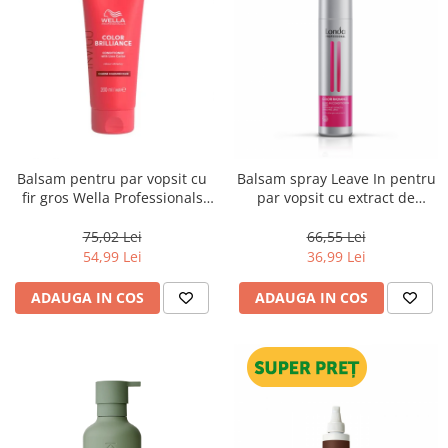
Balsam pentru par vopsit cu
Balsam spray Leave In pentru
fir gros Wella Professionals
par vopsit cu extract de
Invigo Brilliance, 200 ml
fructul pasiunii, Londa
Professional Care Color
75,02 Lei
66,55 Lei
Radiance, 250 ml
54,99 Lei
36,99 Lei
ADAUGA IN COS
ADAUGA IN COS