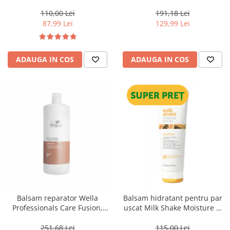
Milk Shake Whipped Cream
Pasul 2, Wella Professionals
Leave-In, 200 ml
Ultimate Repair, 500 ml
110,00 Lei
191,18 Lei
87,99 Lei
129,99 Lei
ADAUGA IN COS
ADAUGA IN COS
Balsam reparator Wella
Balsam hidratant pentru par
Professionals Care Fusion,
uscat Milk Shake Moisture &
1000 ml
More, 250 ml
251,68 Lei
115,00 Lei