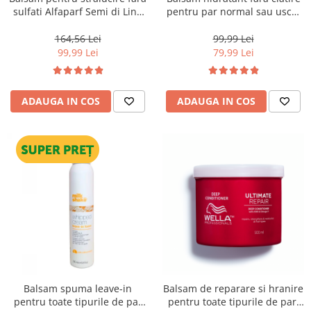
sulfati Alfaparf Semi di Lino
pentru par normal sau uscat
Diamond Illuminating
Milk Shake Leave-in, 350 ml
Conditioner, 1000 ml
164,56 Lei
99,99 Lei
99,99 Lei
79,99 Lei
ADAUGA IN COS
ADAUGA IN COS
Balsam spuma leave-in
Balsam de reparare si hranire
pentru toate tipurile de par
pentru toate tipurile de par,