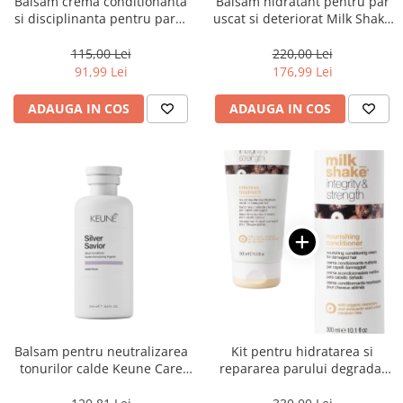
Balsam crema conditionanta
Balsam hidratant pentru par
si disciplinanta pentru parul
uscat si deteriorat Milk Shake
cret si electrizat Milk Shake
Integrity & Strength
No Frizz Allowed Perfecting
Nourishing Conditioner, 1000
115,00 Lei
220,00 Lei
Conditioner, 300 ml
ml
91,99 Lei
176,99 Lei
ADAUGA IN COS
ADAUGA IN COS
Balsam pentru neutralizarea
Kit pentru hidratarea si
tonurilor calde Keune Care
repararea parului degradat
Silver Savior Conditioner, 250
Milk Shake Integrity
ml