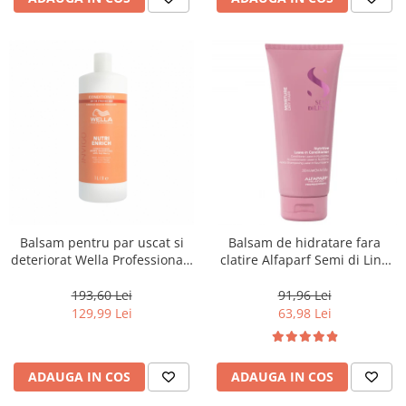
Balsam pentru par uscat si
Balsam de hidratare fara
deteriorat Wella Professionals
clatire Alfaparf Semi di Lino
Invigo Nutri Enrich, 1000 ml
Moisture Nutritiv Leave-in
Conditioner, 200 ml
193,60 Lei
91,96 Lei
129,99 Lei
63,98 Lei
ADAUGA IN COS
ADAUGA IN COS