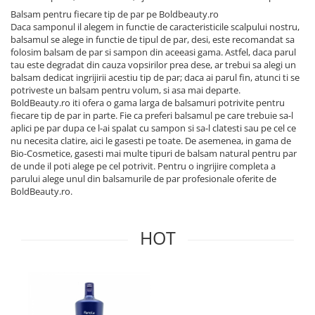
Balsam pentru fiecare tip de par pe Boldbeauty.ro
Daca samponul il alegem in functie de caracteristicile scalpului nostru,
balsamul se alege in functie de tipul de par, desi, este recomandat sa
folosim balsam de par si sampon din aceeasi gama. Astfel, daca parul
tau este degradat din cauza vopsirilor prea dese, ar trebui sa alegi un
balsam dedicat ingrijirii acestiu tip de par; daca ai parul fin, atunci ti se
potriveste un balsam pentru volum, si asa mai departe.
BoldBeauty.ro iti ofera o gama larga de balsamuri potrivite pentru
fiecare tip de par in parte. Fie ca preferi balsamul pe care trebuie sa-l
aplici pe par dupa ce l-ai spalat cu sampon si sa-l clatesti sau pe cel ce
nu necesita clatire, aici le gasesti pe toate. De asemenea, in gama de
Bio-Cosmetice, gasesti mai multe tipuri de balsam natural pentru par
de unde il poti alege pe cel potrivit. Pentru o ingrijire completa a
parului alege unul din balsamurile de par profesionale oferite de
BoldBeauty.ro.
HOT