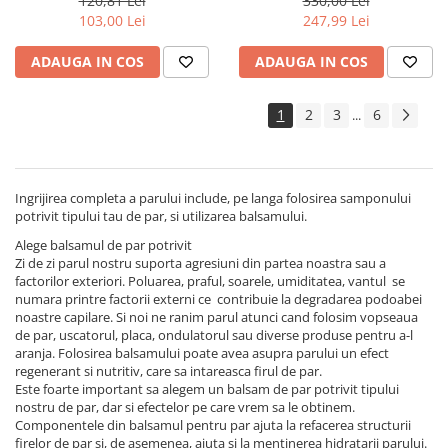
120,81 Lei
330,00 Lei
103,00 Lei
247,99 Lei
ADAUGA IN COS
ADAUGA IN COS
1
2
3
6
...
Ingrijirea completa a parului include, pe langa folosirea samponului
potrivit tipului tau de par, si utilizarea balsamului.
Alege balsamul de par potrivit
Zi de zi parul nostru suporta agresiuni din partea noastra sau a
factorilor exteriori. Poluarea, praful, soarele, umiditatea, vantul se
numara printre factorii externi ce contribuie la degradarea podoabei
noastre capilare. Si noi ne ranim parul atunci cand folosim vopseaua
de par, uscatorul, placa, ondulatorul sau diverse produse pentru a-l
aranja. Folosirea balsamului poate avea asupra parului un efect
regenerant si nutritiv, care sa intareasca firul de par.
Este foarte important sa alegem un balsam de par potrivit tipului
nostru de par, dar si efectelor pe care vrem sa le obtinem.
Componentele din balsamul pentru par ajuta la refacerea structurii
firelor de par si, de asemenea, ajuta si la mentinerea hidratarii parului.