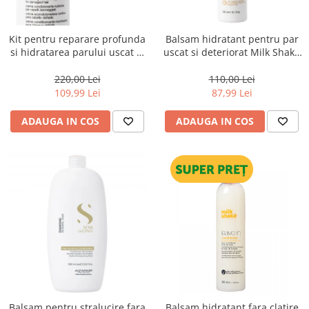
WELLA PROFESSIONALS
Kit pentru reparare profunda
Balsam hidratant pentru par
si hidratarea parului uscat si
uscat si deteriorat Milk Shake
degradat, Milk Shake Integrity
Integrity & Strength
& Strength Nourishing
Nourishing Conditioner, 300
220,00 Lei
110,00 Lei
ml
109,99 Lei
87,99 Lei
ADAUGA IN COS
ADAUGA IN COS
Balsam pentru stralucire fara
Balsam hidratant fara clatire