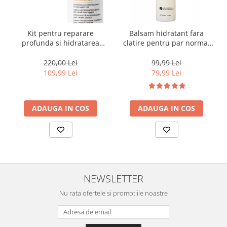
Kit pentru reparare
Balsam hidratant fara
profunda si hidratarea
clatire pentru par normal
parului uscat si degradat,
sau uscat Milk Shake Leave-
Milk Shake Integrity &
in, 350 ml
220,00 Lei
99,99 Lei
Strength Nourishing
109,99 Lei
79,99 Lei
ADAUGA IN COS
ADAUGA IN COS
NEWSLETTER
Nu rata ofertele si promotiile noastre