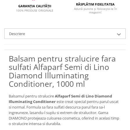
RĂSPLĂTIM FIDELITATEA
GARANȚIA CALITĂȚII
Adună puncte și folosește-le în
100% PRODUSE ORIGINALE
magazin!
Descriere
Balsam pentru stralucire fara
sulfati Alfaparf Semi di Lino
Diamond Illuminating
Conditioner, 1000 ml
Balsamul pentru stralucire
Alfaparf Semi di Lino Diamond
Illuminating Conditioner
este creat special pentru parul uscat
si normal. Formula sa fara sulfati descurca parul fara sa-l
ingreuneze, lasandu-l suplu si extrem de stralucitor. Gama
DIAMOND protejeaza culoarea cosmetica, oferind in acelasi timp
o stralucire intensa si durabila.