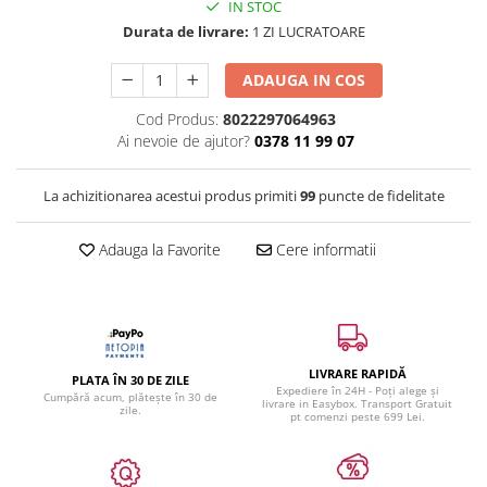
IN STOC
Durata de livrare:
1 ZI LUCRATOARE
ADAUGA IN COS
Cod Produs:
8022297064963
Ai nevoie de ajutor?
0378 11 99 07
La achizitionarea acestui produs primiti
99
puncte de fidelitate
Adauga la Favorite
Cere informatii
LIVRARE RAPIDĂ
PLATA ÎN 30 DE ZILE
Expediere în 24H - Poți alege și
Cumpără acum, plătește în 30 de
livrare in Easybox. Transport Gratuit
zile.
pt comenzi peste 699 Lei.