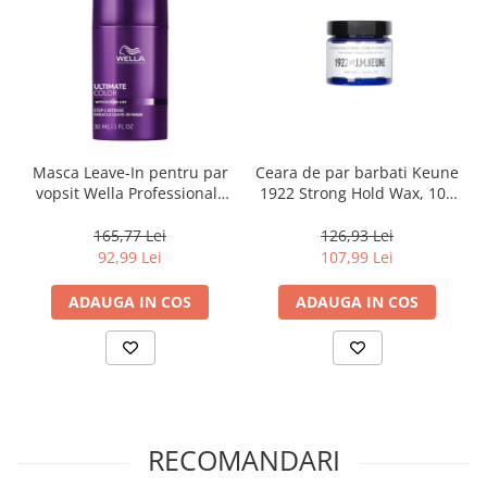
Masca Leave-In pentru par
Ceara de par barbati Keune
vopsit Wella Professionals
1922 Strong Hold Wax, 100
Ultimate Color Miracle
ml
Leave-In Mask, 30 ml
165,77 Lei
126,93 Lei
92,99 Lei
107,99 Lei
ADAUGA IN COS
ADAUGA IN COS
RECOMANDARI