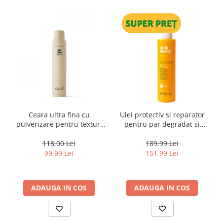
Ceara ultra fina cu
Ulei protectiv si reparator
pulverizare pentru texturi
pentru par degradat si
lejere si coafura definita
varfuri despicate Milk
Keune Style Air Wax, 200 ml
Shake Incredible Oil, 50 ml
118,00 Lei
189,99 Lei
99,99 Lei
151,99 Lei
ADAUGA IN COS
ADAUGA IN COS