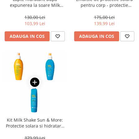
expunerea la soare Milk
pentru corp - protectie
Shake Sun & More Sensual
ridicata Milk Shake Sun &
Lotion, 250 ml
More Sun Screen Milk SPF30,
130,00 Lei
175,00 Lei
140 ml
103,99 Lei
139,99 Lei
ADAUGA IN COS
ADAUGA IN COS
Kit Milk Shake Sun & More:
Protectie solara si hidratare
completa pentru par si piele
379,99 Lei