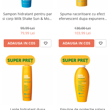
WELLA PROFESSIONALS
Sampon hidratant pentru par
Spuma racoritoare cu efect
si corp Milk Shake Sun & More
efervescent dupa expunerea
All Over Shampoo, 250 ml
la soare Milk Shake Sun &
More Crackling Mousse, 150
99,99 Lei
130,00 Lei
ml
79,99 Lei
103,99 Lei
ADAUGA IN COS
ADAUGA IN COS
Lapte hidratant dupa
Emulsie de protectie solara