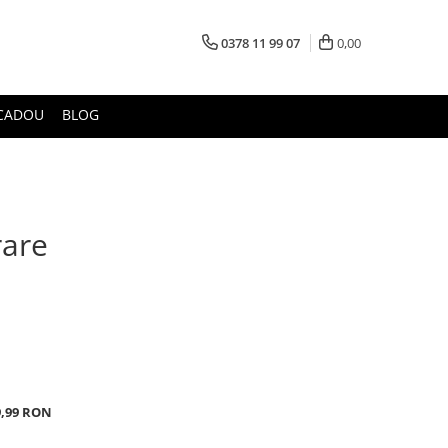
0378 11 99 07
0,00
CADOU
BLOG
rare
9,99 RON