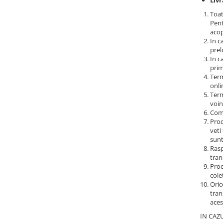
WELLA PROFESSIONALS
Livr
Toat
Pent
acop
In c
prel
In c
prim
Term
onli
Term
voin
Come
Prod
veti
sunt
Rasp
tran
Prod
cole
Oric
tran
aces
IN CAZ