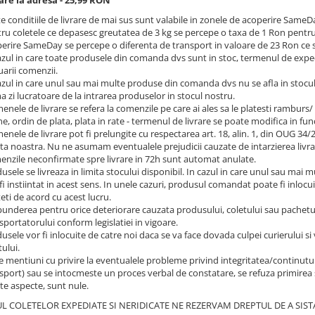
are la adresa - 25,99 RON
e conditiile de livrare de mai sus sunt valabile in zonele de acoperire SameDa
ru coletele ce depasesc greutatea de 3 kg se percepe o taxa de 1 Ron pentru f
erire SameDay se percepe o diferenta de transport in valoare de 23 Ron ce sa
azul in care toate produsele din comanda dvs sunt in stoc, termenul de exped
uarii comenzii.
azul in care unul sau mai multe produse din comanda dvs nu se afla in stocu
a zi lucratoare de la intrarea produselor in stocul nostru.
enele de livrare se refera la comenzile pe care ai ales sa le platesti ramburs/
ne, ordin de plata, plata in rate - termenul de livrare se poate modifica in func
enele de livrare pot fi prelungite cu respectarea art. 18, alin. 1, din OUG 34
ta noastra. Nu ne asumam eventualele prejudicii cauzate de intarzierea livrar
nzile neconfirmate spre livrare in 72h sunt automat anulate.
usele se livreaza in limita stocului disponibil. In cazul in care unul sau ma
 fi instiintat in acest sens. In unele cazuri, produsul comandat poate fi inl
eti de acord cu acest lucru.
underea pentru orice deteriorare cauzata produsului, coletului sau pachetului
sportatorului conform legislatiei in vigoare.
usele vor fi inlocuite de catre noi daca se va face dovada culpei curierului si 
tului.
e mentiuni cu privire la eventualele probleme privind integritatea/continutu
sport) sau se intocmeste un proces verbal de constatare, se refuza primirea si 
te aspecte, sunt nule.
UL COLETELOR EXPEDIATE SI NERIDICATE NE REZERVAM DREPTUL DE A SIS