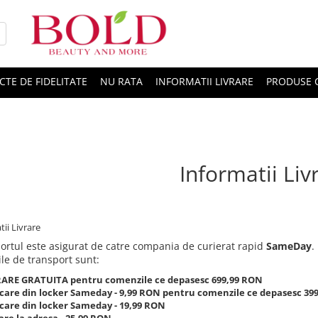
CTE DE FIDELITATE
NU RATA
INFORMATII LIVRARE
PRODUSE 
Informatii Liv
ii Livrare
ortul este asigurat de catre compania de curierat rapid
SameDay
.
ile de transport sunt:
RARE GRATUITA pentru comenzile ce depasesc 699,99 RON
icare din locker Sameday - 9,99 RON
pentru comenzile ce depasesc 39
icare din locker Sameday - 19,99 RON