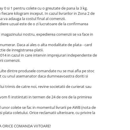
y 0 si 1 pentru colete cu o greutate de pana la 3 kg.
iecare kilogram inceput. In cazul livrarilor in Zona 2 de
 va adauga la costul final al comenzii.
iere uzual este de o zi lucratoare de la confirmarea
l magazinului nostru, expedierea comenzii se va face in
 numerar. Daca ai ales o alta modalitate de plata - card
tie de inregistrarea platii.
/2014 in cazul in care intervin imprejurari independente de
ii comenzii.
i multe dintre produsele comandate nu se mai afla pe stoc
ocuit cu unul asemanator daca dumneavoastra doriti si
 trimis de catre noi, revine societatii de curierat sau
vom fi instiintati in termen de 24 de ore de la primirea
l unor colete se fac in momentul livrarii pe AWB (nota de
plata coletului. Orice reclamatii ulterioare, cu privire la
TA ORICE COMANDA VIITOARE!