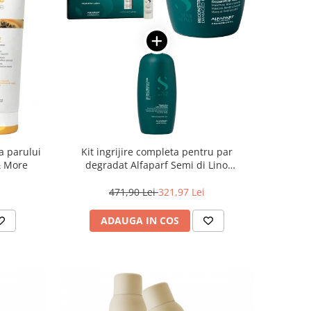
a parului
Kit ingrijire completa pentru par
& More
degradat Alfaparf Semi di Lino
Reconstruction Reparative, Salon Size
471,90 Lei
321,97 Lei
ADAUGA IN COS