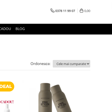
0378 11 99 07
0,00
CADOU
BLOG
Ordoneaza: