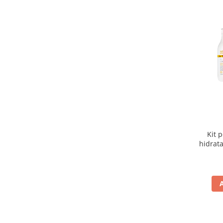
Kit 
hidrata
Col