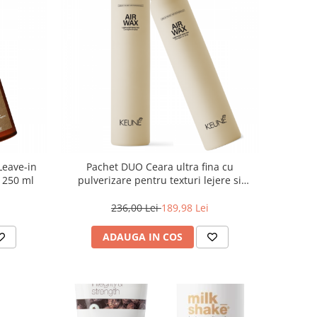
Leave-in
Pachet DUO Ceara ultra fina cu
, 250 ml
pulverizare pentru texturi lejere si
coafura definita Keune Style Air Wax, 200
ml
236,00 Lei
189,98 Lei
ADAUGA IN COS