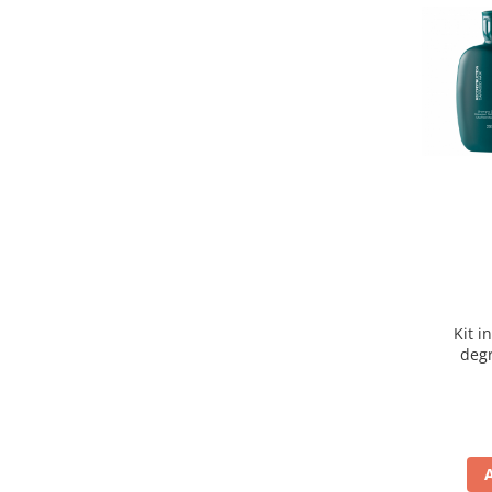
Kit i
degr
Re