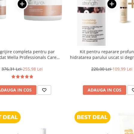
ngrijire completa pentru par
Kit pentru reparare profun
dat Wella Professionals Care
hidratarea parului uscat si degr
Fusion, Salon Size
Shake Integrity & Strength No
376,31 Lei
255,98 Lei
220,00 Lei
109,99 Lei
ADAUGA IN COS
ADAUGA IN COS