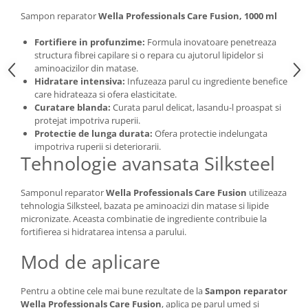
Sampon reparator
Wella Professionals Care Fusion, 1000 ml
Fortifiere in profunzime:
Formula inovatoare penetreaza
structura fibrei capilare si o repara cu ajutorul lipidelor si
aminoacizilor din matase.
Hidratare intensiva:
Infuzeaza parul cu ingrediente benefice
care hidrateaza si ofera elasticitate.
Curatare blanda:
Curata parul delicat, lasandu-l proaspat si
protejat impotriva ruperii.
Protectie de lunga durata:
Ofera protectie indelungata
impotriva ruperii si deteriorarii.
Tehnologie avansata Silksteel
Samponul reparator
Wella Professionals Care Fusion
utilizeaza
tehnologia Silksteel, bazata pe aminoacizi din matase si lipide
micronizate. Aceasta combinatie de ingrediente contribuie la
fortifierea si hidratarea intensa a parului.
Mod de aplicare
Pentru a obtine cele mai bune rezultate de la
Sampon reparator
Wella Professionals Care Fusion
, aplica pe parul umed si