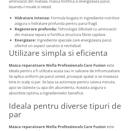
aminoacizi din matase, masca fortifica si energizeaza parul,
lasandu-l moale si neted.
Hidratare intensa:
Formula bogata in ingrediente nutritive
asigura o hidratare profunda pentru parul fragil.
Regenerare profunda:
Tehnologia Silksteel cu aminoacizi
din matase repara si fortifica structura fibrei capilare.
Energizare:
Ingrediente speciale care energizeaza parul,
oferind un aspect sanatos si revitalizat.
Utilizare simpla si eficienta
Masca reparatoare Wella Professionals Care Fusion
este
ideala pentru a fi utilizata acasa sau in saloane de infrumusetare.
Se aplica uniform pe parul umed, proaspat spalat si se maseaza
bine in scalp si par. Se lasa sa actioneze pentru cateva minute,
apoi se clateste cu apa din abundenta. Aceasta asigura o
absorbtie optima a ingredientelor benefice.
Ideala pentru diverse tipuri de
par
Masca reparatoare Wella Professionals Care Fusion
este