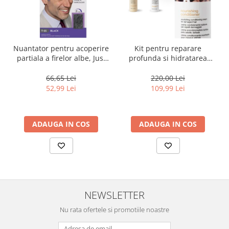
Nuantator pentru acoperire
Kit pentru reparare
partiala a firelor albe, Just
profunda si hidratarea
For Men Real Black T55
parului uscat si degradat,
Touch of Grey, 40 g
Milk Shake Integrity &
66,65 Lei
220,00 Lei
Strength Nourishing
52,99 Lei
109,99 Lei
ADAUGA IN COS
ADAUGA IN COS
NEWSLETTER
Nu rata ofertele si promotiile noastre