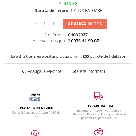
IN STOC
Durata de livrare:
1 ZI LUCRATOARE
ADAUGA IN COS
Cod Produs:
C1002327
Ai nevoie de ajutor?
0378 11 99 07
La achizitionarea acestui produs primiti
255
puncte de fidelitate
Adauga la Favorite
Cere informatii
LIVRARE RAPIDĂ
PLATA ÎN 30 DE ZILE
Expediere în 24H - Poți alege și
Cumpără acum, plătește în 30 de
livrare in Easybox. Transport Gratuit
zile.
pt comenzi peste 699 Lei.