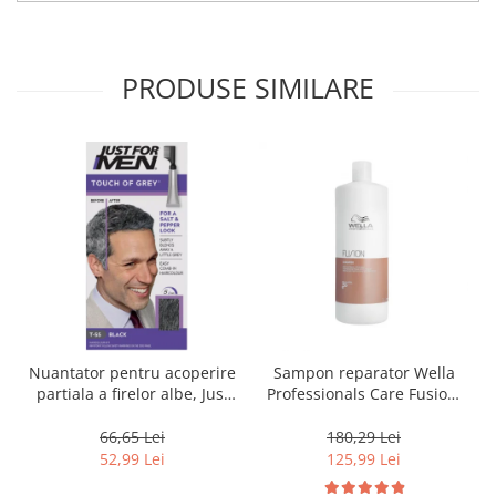
PRODUSE SIMILARE
Nuantator pentru acoperire
Sampon reparator Wella
partiala a firelor albe, Just
Professionals Care Fusion,
For Men Real Black T55
1000 ml
Touch of Grey, 40 g
66,65 Lei
180,29 Lei
52,99 Lei
125,99 Lei