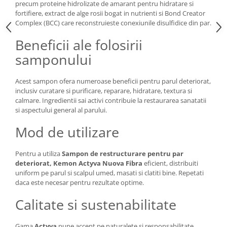
precum proteine hidrolizate de amarant pentru hidratare si
fortifiere, extract de alge rosii bogat in nutrienti si Bond Creator
Complex (BCC) care reconstruieste conexiunile disulfidice din par.
Beneficii ale folosirii
samponului
Acest sampon ofera numeroase beneficii pentru parul deteriorat,
inclusiv curatare si purificare, reparare, hidratare, textura si
calmare. Ingredientii sai activi contribuie la restaurarea sanatatii
si aspectului general al parului.
Mod de utilizare
Pentru a utiliza
Sampon de restructurare pentru par
deteriorat, Kemon Actyva Nuova Fibra
eficient, distribuiti
uniform pe parul si scalpul umed, masati si clatiti bine. Repetati
daca este necesar pentru rezultate optime.
Calitate si sustenabilitate
Gama
Actyva
pune accent pe naturalete si responsabilitate.