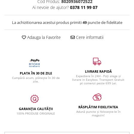
Cod Produs:
8020936072522
Ai nevoie de ajutor?
0378 11 99 07
La achizitionarea acestui produs primiti
49
puncte de fidelitate
Adauga la Favorite
Cere informatii
LIVRARE RAPIDĂ
PLATA ÎN 30 DE ZILE
Expediere în 24H - Poți alege și
Cumpără acum, plătește în 30 de
livrare in Easybox. Transport Gratuit
zile.
pt comenzi peste 699 Lei.
RĂSPLĂTIM FIDELITATEA
GARANȚIA CALITĂȚII
Adună puncte și folosește-le în
100% PRODUSE ORIGINALE
magazin!