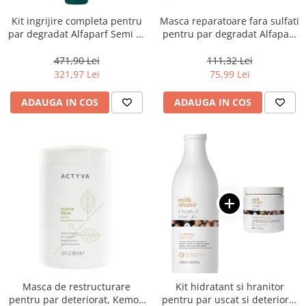
Kit ingrijire completa pentru
Masca reparatoare fara sulfati
par degradat Alfaparf Semi di
pentru par degradat Alfaparf
Lino Reconstruction
Milano Semi di Lino
Reparative, Salon Size
Reconstruction, 200 ml
471,90 Lei
111,32 Lei
321,97 Lei
75,99 Lei
ADAUGA IN COS
ADAUGA IN COS
Masca de restructurare
Kit hidratant si hranitor
pentru par deteriorat, Kemon
pentru par uscat si deteriorat