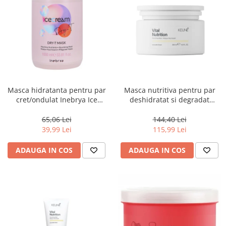
Masca hidratanta pentru par
Masca nutritiva pentru par
cret/ondulat Inebrya Ice
deshidratat si degradat
Cream Dry-T, 1000 ml
Keune Care Vital Nutrition
Mask, 250 ml
65,06 Lei
144,40 Lei
39,99 Lei
115,99 Lei
ADAUGA IN COS
ADAUGA IN COS