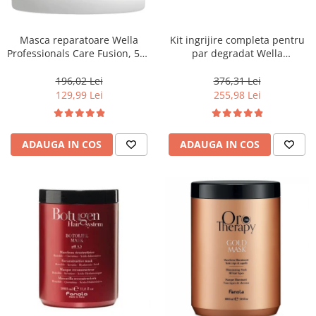
WELLA PROFESSIONALS
Masca reparatoare Wella
Kit ingrijire completa pentru
Professionals Care Fusion, 500
par degradat Wella
ml
Professionals Care Fusion,
Salon Size
196,02 Lei
376,31 Lei
129,99 Lei
255,98 Lei
ADAUGA IN COS
ADAUGA IN COS