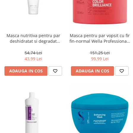
Masca nutritiva pentru par
Masca pentru par vopsit cu fir
deshidratat si degradat
fin-normal Wella Professionals
Keune Care Vital Nutrition
Invigo Brilliance, 500 ml
Mask, 50 ml
54,74 Lei
151,25 Lei
43,99 Lei
99,99 Lei
ADAUGA IN COS
ADAUGA IN COS