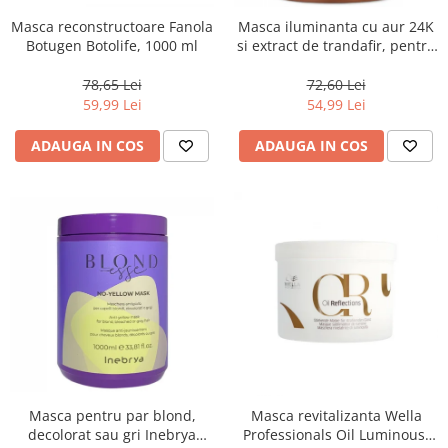
Masca reconstructoare Fanola
Masca iluminanta cu aur 24K
Botugen Botolife, 1000 ml
si extract de trandafir, pentru
toate tipurile de par, Fanola
Oro Therapy, 1000 ml
78,65 Lei
72,60 Lei
59,99 Lei
54,99 Lei
ADAUGA IN COS
ADAUGA IN COS
Masca pentru par blond,
Masca revitalizanta Wella
decolorat sau gri Inebrya
Professionals Oil Luminous,