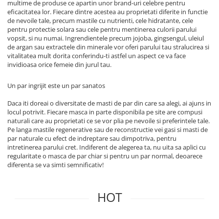
multime de produse ce apartin unor brand-uri celebre pentru
eficacitatea lor. Fiecare dintre acestea au proprietati diferite in functie
de nevoile tale, precum mastile cu nutrienti, cele hidratante, cele
pentru protectie solara sau cele pentru mentinerea culorii parului
vopsit, si nu numai. Ingrendientele precum jojoba, gingsengul, uleiul
de argan sau extractele din minerale vor oferi parului tau stralucirea si
vitalitatea mult dorita conferindu-ti astfel un aspect ce va face
invidioasa orice femeie din jurul tau.
Un par ingrijit este un par sanatos
Daca iti doreai o diversitate de masti de par din care sa alegi, ai ajuns in
locul potrivit. Fiecare masca in parte disponibila pe site are compusi
naturali care au proprietati ce se vor plia pe nevoile si preferintele tale.
Pe langa mastile regenerative sau de reconstructie vei gasi si masti de
par naturale cu efect de indreptare sau dimpotriva, pentru
intretinerea parului cret. Indiferent de alegerea ta, nu uita sa aplici cu
regularitate o masca de par chiar si pentru un par normal, deoarece
diferenta se va simti semnificativ!
HOT