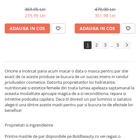
Actyva Nuova Fibra, 1000 ml
Milk Shake Integrity &
Strength
369,05 Lei
470,00 Lei
239,99 Lei
351,98 Lei
ADAUGA IN COS
ADAUGA IN COS
1
2
3
5
...
Oricine a incercat pana acum macar o data o masca pentru par stie
exact de ce aceste produse se bucura de un succes imens in randul
produselor cosmetice. Datorita proprietatilor lor hidratante,
nutritionale si estetice femeile din toata lumea apeleaza saptamanal la
aceasta modalitate aproape magica de a-si reconditiona, repara si
intretine podoaba capilara. Daca iti doresti un par luminos si sanatos
alege-ti una dintre aceste masti pentru par si bucura-te de efectele lor
benefice!
Proprietati si ingrendiente
Printre mastile de par disponibile pe Boldbeauty.ro vei regasi o