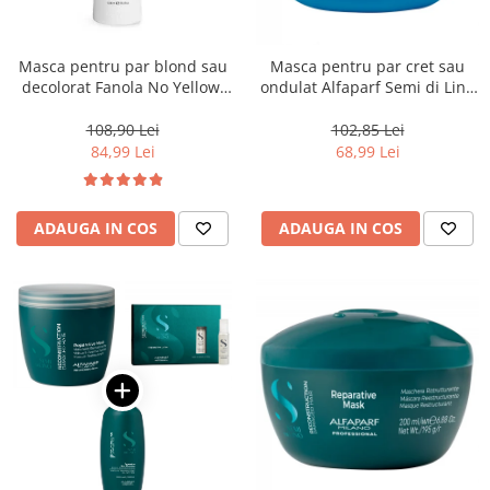
Masca pentru par blond sau
Masca pentru par cret sau
decolorat Fanola No Yellow,
ondulat Alfaparf Semi di Lino
1000 ml
Curls Enhancing, 200 ml
108,90 Lei
102,85 Lei
84,99 Lei
68,99 Lei
ADAUGA IN COS
ADAUGA IN COS