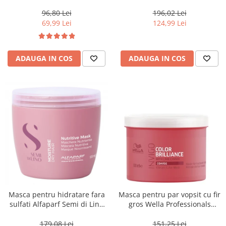
Blondesse No-Yellow, 1000 ml
500 ml
96,80 Lei
196,02 Lei
69,99 Lei
124,99 Lei
ADAUGA IN COS
ADAUGA IN COS
Masca pentru hidratare fara
Masca pentru par vopsit cu fir
sulfati Alfaparf Semi di Lino
gros Wella Professionals
Moisture Nutritive Mask, 500
Invigo Brilliance, 500 ml
ml
179,08 Lei
151,25 Lei