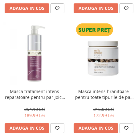
ADAUGA IN COS
ADAUGA IN COS
Masca tratament intens
Masca intens hranitoare
reparatoare pentru par Joico
pentru toate tipurile de par
Defy Damage KBOND20 Power
Milk Shake Integrity &
Mask, 500 ml
Strength Intensive Treatment,
254,10 Lei
215,00 Lei
500 ml
189,99 Lei
172,99 Lei
ADAUGA IN COS
ADAUGA IN COS