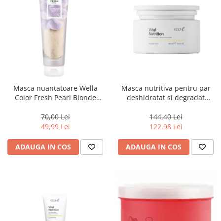
Masca nuantatoare Wella
Masca nutritiva pentru par
Color Fresh Pearl Blonde
deshidratat si degradat
Mask, 150 ml
Keune Care Vital Nutrition
Mask, 250 ml
70,00 Lei
144,40 Lei
49,99 Lei
122,98 Lei
ADAUGA IN COS
ADAUGA IN COS