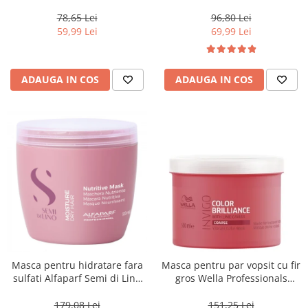
Blondesse No-Yellow, 1000 ml
78,65 Lei
96,80 Lei
59,99 Lei
69,99 Lei
ADAUGA IN COS
ADAUGA IN COS
Masca pentru hidratare fara
Masca pentru par vopsit cu fir
sulfati Alfaparf Semi di Lino
gros Wella Professionals
Moisture Nutritive Mask, 500
Invigo Brilliance, 500 ml
ml
179,08 Lei
151,25 Lei