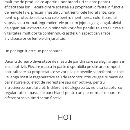
multime de produse ce apartin unor brand-uri celebre pentru
eficacitatea lor. Fiecare dintre acestea au proprietati diferite in functie
de nevoile tale, precum mastile cu nutrienti, cele hidratante, cele
pentru protectie solara sau cele pentru mentinerea culorii parului
vopsit, si nu numai. Ingrendientele precum jojoba, gingsengul, uleiul
de argan sau extractele din minerale vor oferi parului tau stralucirea si
vitalitatea mult dorita conferindu-ti astfel un aspect ce va face
invidioasa orice femeie din jurul tau.
Un par ingrijit este un par sanatos
Daca iti doreai o diversitate de masti de par din care sa alegi, ai ajuns in
locul potrivit. Fiecare masca in parte disponibila pe site are compusi
naturali care au proprietati ce se vor plia pe nevoile si preferintele tale.
Pe langa mastile regenerative sau de reconstructie vei gasi si masti de
par naturale cu efect de indreptare sau dimpotriva, pentru
intretinerea parului cret. Indiferent de alegerea ta, nu uita sa aplici cu
regularitate o masca de par chiar si pentru un par normal, deoarece
diferenta se va simti semnificativ!
HOT