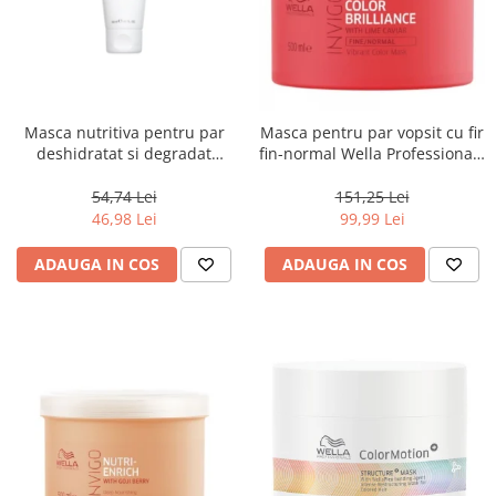
Masca nutritiva pentru par
Masca pentru par vopsit cu fir
deshidratat si degradat
fin-normal Wella Professionals
Keune Care Vital Nutrition
Invigo Brilliance, 500 ml
Mask, 50 ml
54,74 Lei
151,25 Lei
46,98 Lei
99,99 Lei
ADAUGA IN COS
ADAUGA IN COS