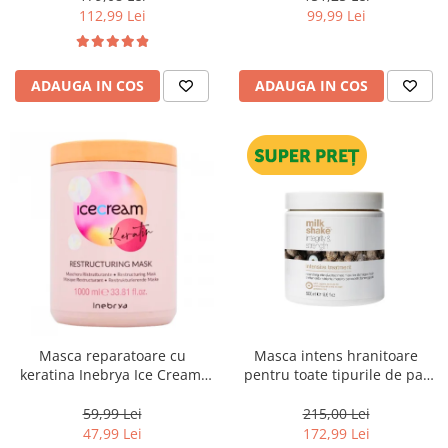
112,99 Lei
99,99 Lei
ADAUGA IN COS
ADAUGA IN COS
Masca reparatoare cu
Masca intens hranitoare
keratina Inebrya Ice Cream,
pentru toate tipurile de par
1000 ml
Milk Shake Integrity &
Strength Intensive Treatment,
59,99 Lei
215,00 Lei
500 ml
47,99 Lei
172,99 Lei