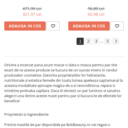
Lino Reconstruction
Renewing, 150 ml
Reparative, Salon Size
471,90 Lei
96,80 Lei
321,97 Lei
60,98 Lei
ADAUGA IN COS
ADAUGA IN COS
1
2
3
5
...
Oricine a incercat pana acum macar o data o masca pentru par stie
exact de ce aceste produse se bucura de un succes imens in randul
produselor cosmetice. Datorita proprietatilor lor hidratante,
nutritionale si estetice femeile din toata lumea apeleaza saptamanal la
aceasta modalitate aproape magica de a-si reconditiona, repara si
intretine podoaba capilara. Daca iti doresti un par luminos si sanatos
alege-ti una dintre aceste masti pentru par si bucura-te de efectele lor
benefice!
Proprietati si ingrendiente
Printre mastile de par disponibile pe Boldbeauty.ro vei regasi o