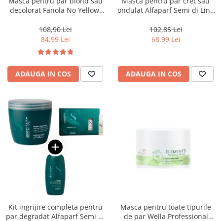
Masca pentru par blond sau
Masca pentru par cret sau
decolorat Fanola No Yellow,
ondulat Alfaparf Semi di Lino
1000 ml
Curls Enhancing, 200 ml
108,90 Lei
102,85 Lei
84,99 Lei
68,99 Lei
ADAUGA IN COS
ADAUGA IN COS
Kit ingrijire completa pentru
Masca pentru toate tipurile
par degradat Alfaparf Semi di
de par Wella Professional