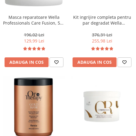
WELLA PROFESSIONALS
Masca reparatoare Wella
Kit ingrijire completa pentru
Professionals Care Fusion, 500
par degradat Wella
ml
Professionals Care Fusion,
Salon Size
196,02 Lei
376,31 Lei
129,99 Lei
255,98 Lei
ADAUGA IN COS
ADAUGA IN COS