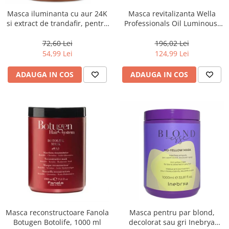
Masca iluminanta cu aur 24K
Masca revitalizanta Wella
si extract de trandafir, pentru
Professionals Oil Luminous,
toate tipurile de par, Fanola
500 ml
Oro Therapy, 1000 ml
72,60 Lei
196,02 Lei
54,99 Lei
124,99 Lei
ADAUGA IN COS
ADAUGA IN COS
Masca reconstructoare Fanola
Masca pentru par blond,
Botugen Botolife, 1000 ml
decolorat sau gri Inebrya