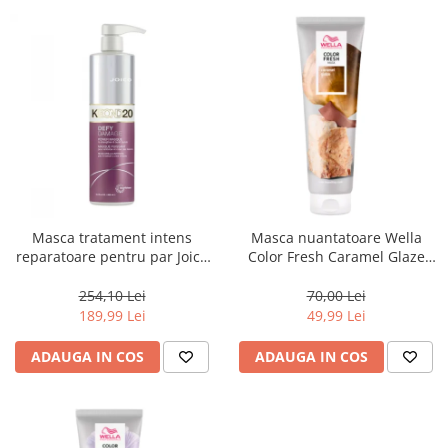
Masca tratament intens
Masca nuantatoare Wella
reparatoare pentru par Joico
Color Fresh Caramel Glaze
Defy Damage KBOND20 Power
Mask, 150 ml
Mask, 500 ml
254,10 Lei
70,00 Lei
189,99 Lei
49,99 Lei
ADAUGA IN COS
ADAUGA IN COS