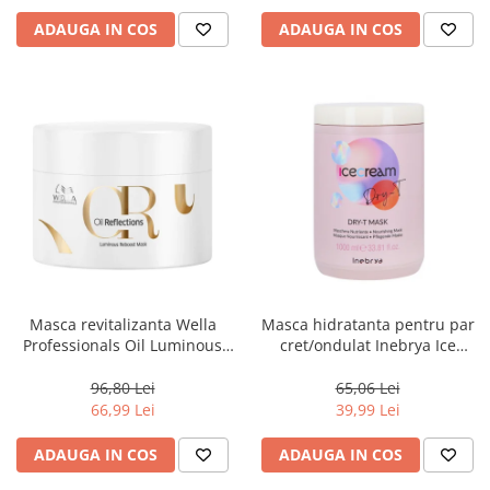
ADAUGA IN COS
ADAUGA IN COS
Masca revitalizanta Wella
Masca hidratanta pentru par
Professionals Oil Luminous
cret/ondulat Inebrya Ice
150 ml
Cream Dry-T, 1000 ml
96,80 Lei
65,06 Lei
66,99 Lei
39,99 Lei
ADAUGA IN COS
ADAUGA IN COS