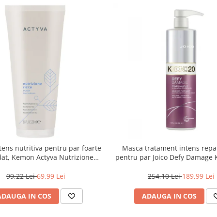
ens nutritiva pentru par foarte
Masca tratament intens repa
at, Kemon Actyva Nutrizione
pentru par Joico Defy Damag
Ricca, 200 ml
Power Mask, 500 ml
99,22 Lei
69,99 Lei
254,10 Lei
189,99 Lei
ADAUGA IN COS
ADAUGA IN COS