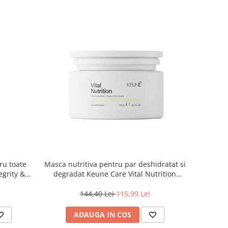
ru toate
Masca nutritiva pentru par deshidratat si
egrity &
degradat Keune Care Vital Nutrition
, 500 ml
Mask, 250 ml
144,40 Lei
115,99 Lei
ADAUGA IN COS