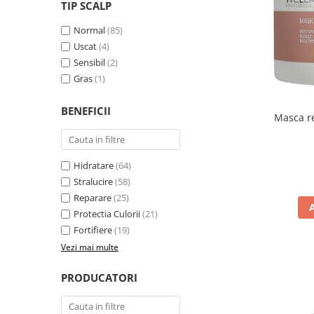
WELLA PROFESSIONALS
TIP SCALP
Normal
(85)
Uscat
(4)
Sensibil
(2)
Gras
(1)
BENEFICII
Masca re
Hidratare
(64)
Stralucire
(58)
Reparare
(25)
Protectia Culorii
(21)
Fortifiere
(19)
Vezi mai multe
PRODUCATORI