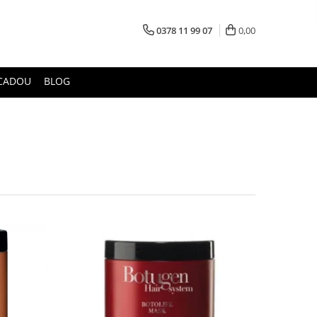
0378 11 99 07
0,00
CADOU
BLOG