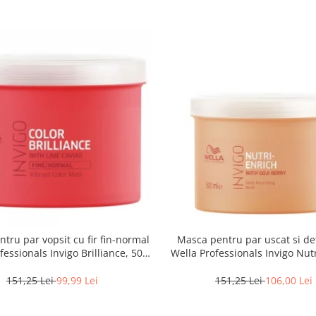
tru par vopsit cu fir fin-normal
Masca pentru par uscat si de
fessionals Invigo Brilliance, 500
Wella Professionals Invigo Nutr
ml
500 ml
151,25 Lei
99,99 Lei
151,25 Lei
106,00 Lei