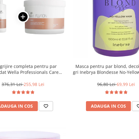
ngrijire completa pentru par
Masca pentru par blond, deco
dat Wella Professionals Care
gri Inebrya Blondesse No-Yello
Fusion, Salon Size
376,31 Lei
255,98 Lei
96,80 Lei
69,99 Lei
ADAUGA IN COS
ADAUGA IN COS