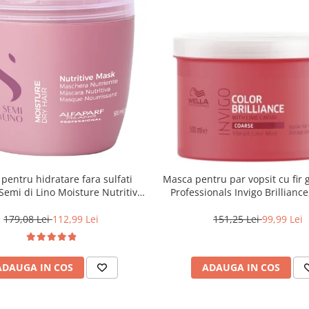
pentru hidratare fara sulfati
Masca pentru par vopsit cu fir 
 Semi di Lino Moisture Nutritive
Professionals Invigo Brillianc
Mask, 500 ml
179,08 Lei
112,99 Lei
151,25 Lei
99,99 Lei
ADAUGA IN COS
ADAUGA IN COS