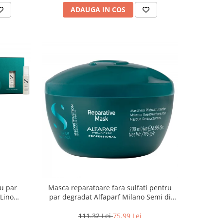
ADAUGA IN COS
ru par
Masca reparatoare fara sulfati pentru
 Lino
par degradat Alfaparf Milano Semi di
lon Size
Lino Reconstruction, 200 ml
111,32 Lei
75,99 Lei