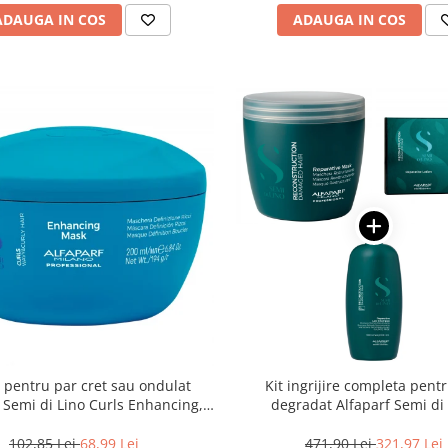
ADAUGA IN COS
ADAUGA IN COS
pentru par cret sau ondulat
Kit ingrijire completa pent
 Semi di Lino Curls Enhancing,
degradat Alfaparf Semi di
200 ml
Reconstruction Reparative, Sa
102,85 Lei
68,99 Lei
471,90 Lei
321,97 Lei