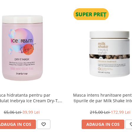
ca hidratanta pentru par
Masca intens hranitoare pent
dulat Inebrya Ice Cream Dry-T,
tipurile de par Milk Shake Int
1000 ml
Strength Intensive Treatment
65,06 Lei
39,99 Lei
215,00 Lei
172,99 Lei
ADAUGA IN COS
ADAUGA IN COS