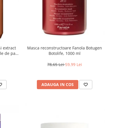
i extract
Masca reconstructoare Fanola Botugen
ile de par,
Botolife, 1000 ml
0 ml
78,65 Lei
59,99 Lei
ADAUGA IN COS