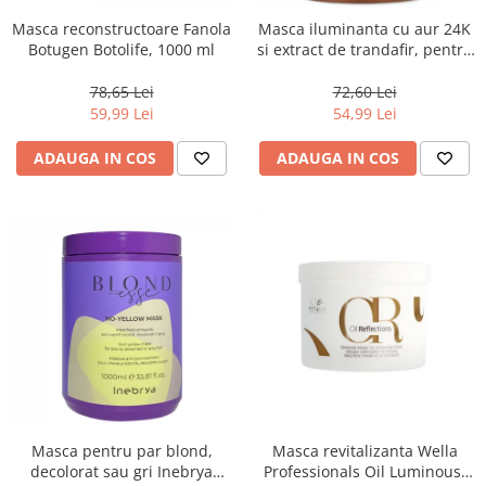
Masca reconstructoare Fanola
Masca iluminanta cu aur 24K
Botugen Botolife, 1000 ml
si extract de trandafir, pentru
toate tipurile de par, Fanola
Oro Therapy, 1000 ml
78,65 Lei
72,60 Lei
59,99 Lei
54,99 Lei
ADAUGA IN COS
ADAUGA IN COS
Masca pentru par blond,
Masca revitalizanta Wella
decolorat sau gri Inebrya
Professionals Oil Luminous,