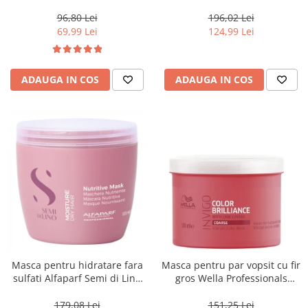
Blondesse No-Yellow, 1000 ml
500 ml
96,80 Lei
196,02 Lei
69,99 Lei
124,99 Lei
ADAUGA IN COS
ADAUGA IN COS
Masca pentru hidratare fara
Masca pentru par vopsit cu fir
sulfati Alfaparf Semi di Lino
gros Wella Professionals
Moisture Nutritive Mask, 500
Invigo Brilliance, 500 ml
ml
179,08 Lei
151,25 Lei