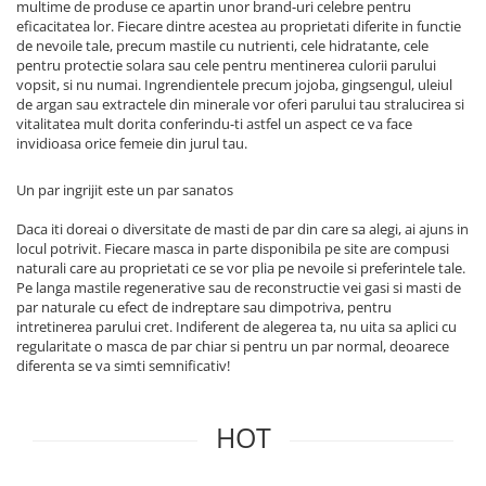
multime de produse ce apartin unor brand-uri celebre pentru
eficacitatea lor. Fiecare dintre acestea au proprietati diferite in functie
de nevoile tale, precum mastile cu nutrienti, cele hidratante, cele
pentru protectie solara sau cele pentru mentinerea culorii parului
vopsit, si nu numai. Ingrendientele precum jojoba, gingsengul, uleiul
de argan sau extractele din minerale vor oferi parului tau stralucirea si
vitalitatea mult dorita conferindu-ti astfel un aspect ce va face
invidioasa orice femeie din jurul tau.
Un par ingrijit este un par sanatos
Daca iti doreai o diversitate de masti de par din care sa alegi, ai ajuns in
locul potrivit. Fiecare masca in parte disponibila pe site are compusi
naturali care au proprietati ce se vor plia pe nevoile si preferintele tale.
Pe langa mastile regenerative sau de reconstructie vei gasi si masti de
par naturale cu efect de indreptare sau dimpotriva, pentru
intretinerea parului cret. Indiferent de alegerea ta, nu uita sa aplici cu
regularitate o masca de par chiar si pentru un par normal, deoarece
diferenta se va simti semnificativ!
HOT