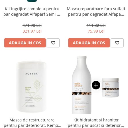
Kit ingrijire completa pentru
Masca reparatoare fara sulfati
par degradat Alfaparf Semi di
pentru par degradat Alfaparf
Lino Reconstruction
Milano Semi di Lino
Reparative, Salon Size
Reconstruction, 200 ml
471,90 Lei
111,32 Lei
321,97 Lei
75,99 Lei
ADAUGA IN COS
ADAUGA IN COS
Masca de restructurare
Kit hidratant si hranitor
pentru par deteriorat, Kemon
pentru par uscat si deteriorat