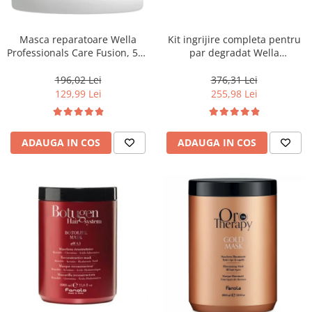
WELLA PROFESSIONALS
Masca reparatoare Wella
Kit ingrijire completa pentru
Professionals Care Fusion, 500
par degradat Wella
ml
Professionals Care Fusion,
Salon Size
196,02 Lei
376,31 Lei
129,99 Lei
255,98 Lei
ADAUGA IN COS
ADAUGA IN COS