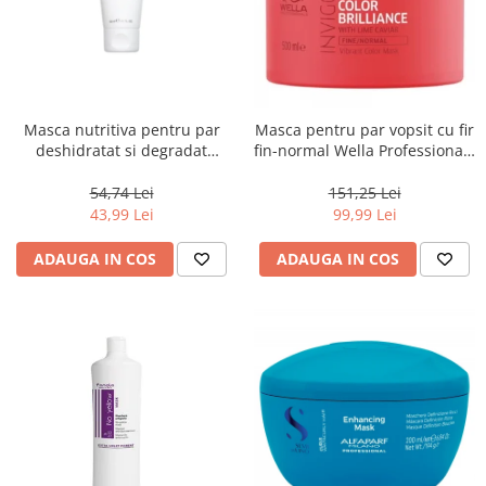
Masca nutritiva pentru par
Masca pentru par vopsit cu fir
deshidratat si degradat
fin-normal Wella Professionals
Keune Care Vital Nutrition
Invigo Brilliance, 500 ml
Mask, 50 ml
54,74 Lei
151,25 Lei
43,99 Lei
99,99 Lei
ADAUGA IN COS
ADAUGA IN COS