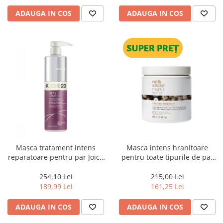
ADAUGA IN COS
ADAUGA IN COS
Masca tratament intens
Masca intens hranitoare
reparatoare pentru par Joico
pentru toate tipurile de par
Defy Damage KBOND20 Power
Milk Shake Integrity &
Mask, 500 ml
Strength Intensive Treatment,
254,10 Lei
215,00 Lei
500 ml
189,99 Lei
161,25 Lei
ADAUGA IN COS
ADAUGA IN COS