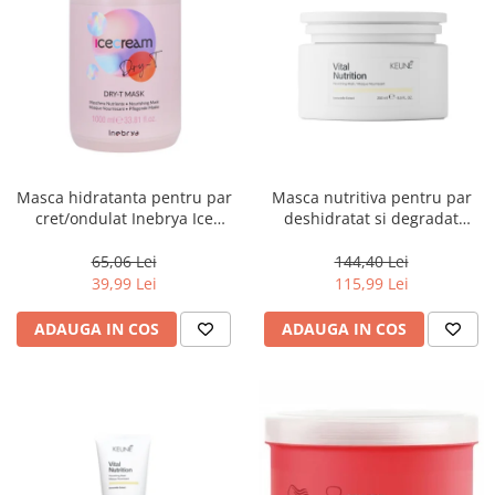
Masca hidratanta pentru par
Masca nutritiva pentru par
cret/ondulat Inebrya Ice
deshidratat si degradat
Cream Dry-T, 1000 ml
Keune Care Vital Nutrition
Mask, 250 ml
65,06 Lei
144,40 Lei
39,99 Lei
115,99 Lei
ADAUGA IN COS
ADAUGA IN COS