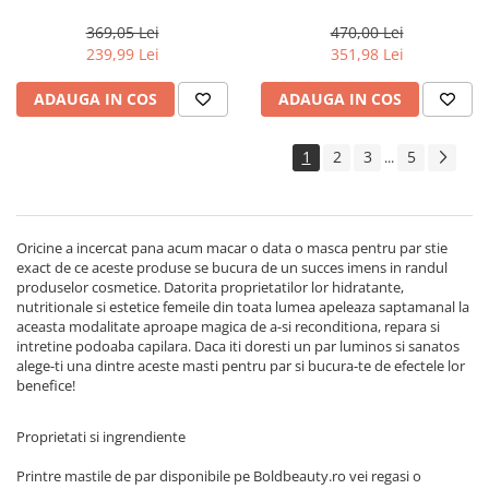
Actyva Nuova Fibra, 1000 ml
Milk Shake Integrity &
Strength
369,05 Lei
470,00 Lei
239,99 Lei
351,98 Lei
ADAUGA IN COS
ADAUGA IN COS
1
2
3
5
...
Oricine a incercat pana acum macar o data o masca pentru par stie
exact de ce aceste produse se bucura de un succes imens in randul
produselor cosmetice. Datorita proprietatilor lor hidratante,
nutritionale si estetice femeile din toata lumea apeleaza saptamanal la
aceasta modalitate aproape magica de a-si reconditiona, repara si
intretine podoaba capilara. Daca iti doresti un par luminos si sanatos
alege-ti una dintre aceste masti pentru par si bucura-te de efectele lor
benefice!
Proprietati si ingrendiente
Printre mastile de par disponibile pe Boldbeauty.ro vei regasi o