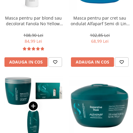
Masca pentru par blond sau
Masca pentru par cret sau
decolorat Fanola No Yellow,
ondulat Alfaparf Semi di Lino
1000 ml
Curls Enhancing, 200 ml
108,90 Lei
102,85 Lei
84,99 Lei
68,99 Lei
ADAUGA IN COS
ADAUGA IN COS