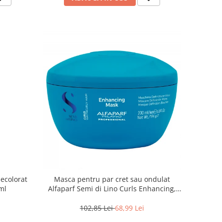
ecolorat
Masca pentru par cret sau ondulat
ml
Alfaparf Semi di Lino Curls Enhancing,
200 ml
102,85 Lei
68,99 Lei