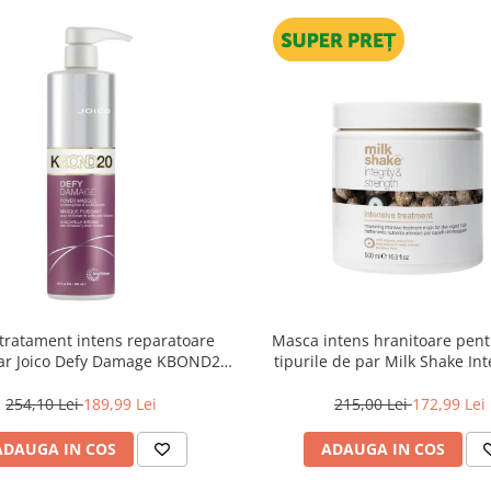
tratament intens reparatoare
Masca intens hranitoare pent
ar Joico Defy Damage KBOND20
tipurile de par Milk Shake Int
Power Mask, 500 ml
Strength Intensive Treatment
254,10 Lei
189,99 Lei
215,00 Lei
172,99 Lei
ADAUGA IN COS
ADAUGA IN COS