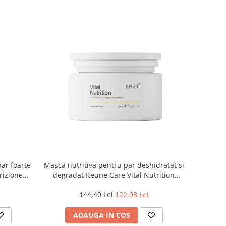
par foarte
Masca nutritiva pentru par deshidratat si
rizione
degradat Keune Care Vital Nutrition
Mask, 250 ml
144,40 Lei
122,98 Lei
ADAUGA IN COS