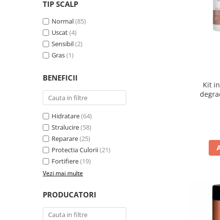
WELLA PROFESSIONALS
TIP SCALP
Normal
(85)
Uscat
(4)
Sensibil
(2)
Gras
(1)
BENEFICII
Kit i
degra
Hidratare
(64)
Stralucire
(58)
Reparare
(25)
Protectia Culorii
(21)
Fortifiere
(19)
Vezi mai multe
PRODUCATORI