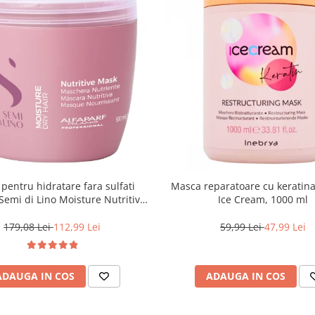
pentru hidratare fara sulfati
Masca reparatoare cu keratin
 Semi di Lino Moisture Nutritive
Ice Cream, 1000 ml
Mask, 500 ml
179,08 Lei
112,99 Lei
59,99 Lei
47,99 Lei
ADAUGA IN COS
ADAUGA IN COS