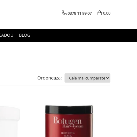
0378 11 99 07
0,00
CADOU
BLOG
Ordoneaza: