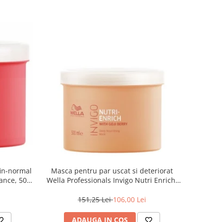
fin-normal
Masca pentru par uscat si deteriorat
iance, 500
Wella Professionals Invigo Nutri Enrich,
500 ml
151,25 Lei
106,00 Lei
ADAUGA IN COS