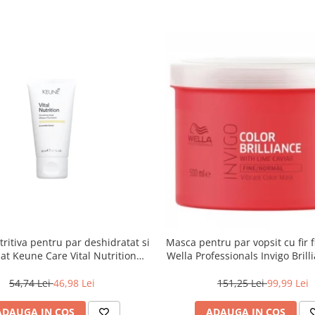
ritiva pentru par deshidratat si
Masca pentru par vopsit cu fir 
at Keune Care Vital Nutrition
Wella Professionals Invigo Brill
Mask, 50 ml
ml
54,74 Lei
46,98 Lei
151,25 Lei
99,99 Lei
ADAUGA IN COS
ADAUGA IN COS