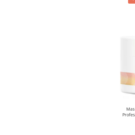
Masc
Profes