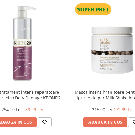
tratament intens reparatoare
Masca intens hranitoare pent
ar Joico Defy Damage KBOND20
tipurile de par Milk Shake Int
Power Mask, 500 ml
Strength Intensive Treatment
254,10 Lei
189,99 Lei
215,00 Lei
172,99 Lei
ADAUGA IN COS
ADAUGA IN COS