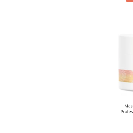
Masc
Profes