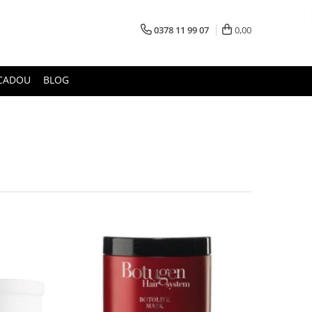
0378 11 99 07
0,00
CADOU
BLOG