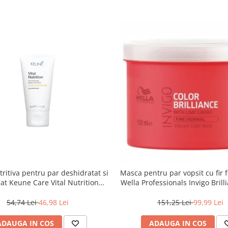
ritiva pentru par deshidratat si
Masca pentru par vopsit cu fir 
at Keune Care Vital Nutrition
Wella Professionals Invigo Brill
Mask, 50 ml
ml
54,74 Lei
46,98 Lei
151,25 Lei
99,99 Lei
ADAUGA IN COS
ADAUGA IN COS