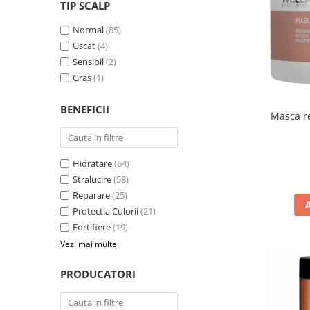
WELLA PROFESSIONALS
TIP SCALP
Normal
(85)
Uscat
(4)
Sensibil
(2)
Gras
(1)
BENEFICII
Masca re
Hidratare
(64)
Stralucire
(58)
Reparare
(25)
Protectia Culorii
(21)
Fortifiere
(19)
Vezi mai multe
PRODUCATORI