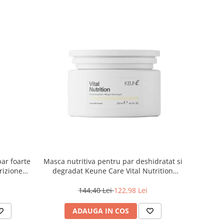
par foarte
Masca nutritiva pentru par deshidratat si
rizione
degradat Keune Care Vital Nutrition
Mask, 250 ml
144,40 Lei
122,98 Lei
ADAUGA IN COS