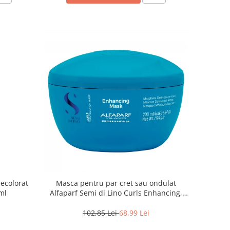
ecolorat
Masca pentru par cret sau ondulat
ml
Alfaparf Semi di Lino Curls Enhancing,
200 ml
102,85 Lei
68,99 Lei