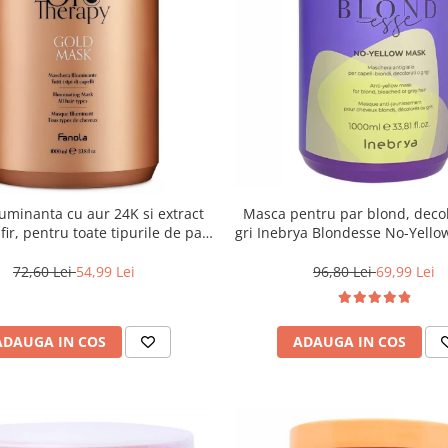
uminanta cu aur 24K si extract
Masca pentru par blond, deco
ir, pentru toate tipurile de par,
gri Inebrya Blondesse No-Yello
ola Oro Therapy, 1000 ml
72,60 Lei
54,99 Lei
96,80 Lei
69,99 Lei
ADAUGA IN COS
ADAUGA IN COS