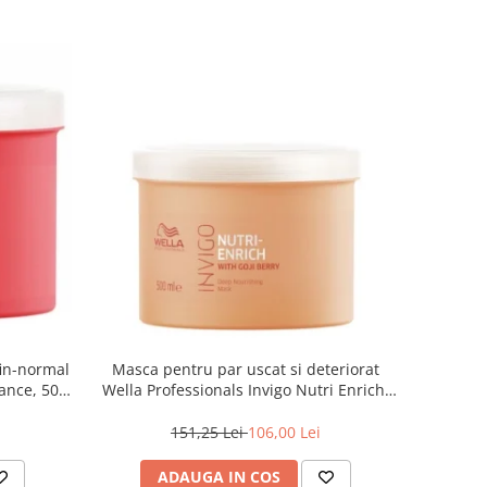
fin-normal
Masca pentru par uscat si deteriorat
iance, 500
Wella Professionals Invigo Nutri Enrich,
500 ml
151,25 Lei
106,00 Lei
ADAUGA IN COS