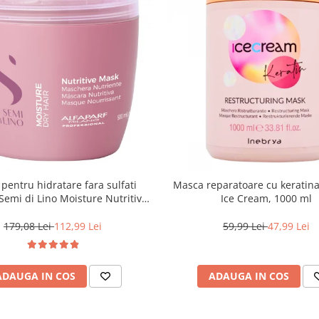
pentru hidratare fara sulfati
Masca reparatoare cu keratin
 Semi di Lino Moisture Nutritive
Ice Cream, 1000 ml
Mask, 500 ml
179,08 Lei
112,99 Lei
59,99 Lei
47,99 Lei
ADAUGA IN COS
ADAUGA IN COS