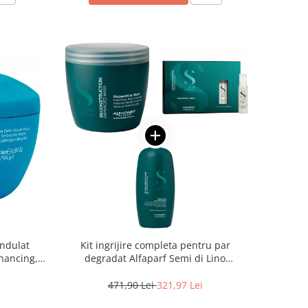
ondulat
Kit ingrijire completa pentru par
nhancing,
degradat Alfaparf Semi di Lino
Reconstruction Reparative, Salon Size
471,90 Lei
321,97 Lei