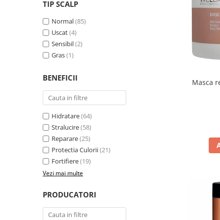
WELLA PROFESSIONALS
TIP SCALP
Normal
(85)
Uscat
(4)
Sensibil
(2)
Gras
(1)
BENEFICII
Masca re
Hidratare
(64)
Stralucire
(58)
Reparare
(25)
Protectia Culorii
(21)
Fortifiere
(19)
Vezi mai multe
PRODUCATORI