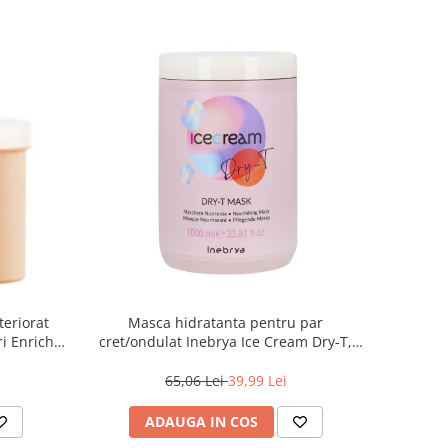
teriorat
Masca hidratanta pentru par
i Enrich,
cret/ondulat Inebrya Ice Cream Dry-T,
1000 ml
65,06 Lei
39,99 Lei
ADAUGA IN COS