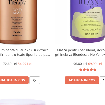
uminanta cu aur 24K si extract
Masca pentru par blond, deco
ir, pentru toate tipurile de par,
gri Inebrya Blondesse No-Yello
ola Oro Therapy, 1000 ml
72,60 Lei
54,99 Lei
96,80 Lei
69,99 Lei
ADAUGA IN COS
ADAUGA IN COS