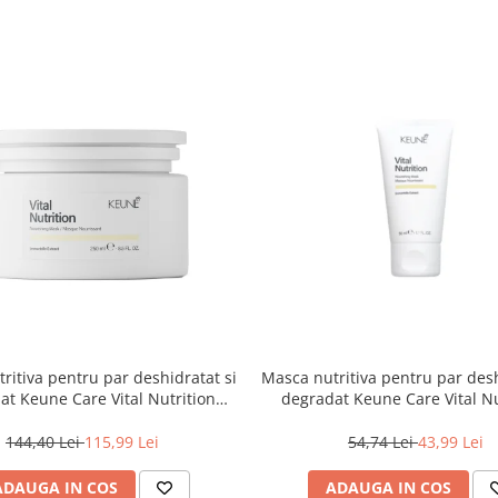
ritiva pentru par deshidratat si
Masca nutritiva pentru par desh
at Keune Care Vital Nutrition
degradat Keune Care Vital Nu
Mask, 250 ml
Mask, 50 ml
144,40 Lei
115,99 Lei
54,74 Lei
43,99 Lei
ADAUGA IN COS
ADAUGA IN COS