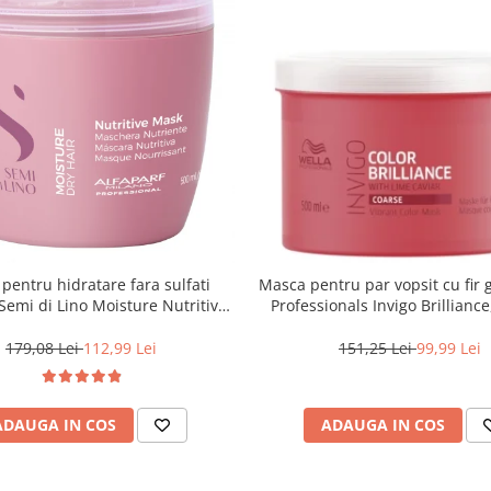
pentru hidratare fara sulfati
Masca pentru par vopsit cu fir 
 Semi di Lino Moisture Nutritive
Professionals Invigo Brillianc
Mask, 500 ml
179,08 Lei
112,99 Lei
151,25 Lei
99,99 Lei
ADAUGA IN COS
ADAUGA IN COS