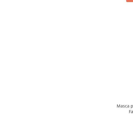
Masca p
F