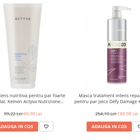
ens nutritiva pentru par foarte
Masca tratament intens repa
at, Kemon Actyva Nutrizione
pentru par Joico Defy Damag
Ricca, 200 ml
Power Mask, 500 ml
99,22 Lei
69,99 Lei
254,10 Lei
189,99 Lei
ADAUGA IN COS
ADAUGA IN COS