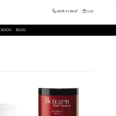
0378 11 99 07
0,00
CADOU
BLOG