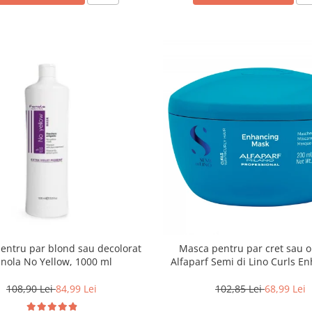
entru par blond sau decolorat
Masca pentru par cret sau 
anola No Yellow, 1000 ml
Alfaparf Semi di Lino Curls E
200 ml
108,90 Lei
84,99 Lei
102,85 Lei
68,99 Lei