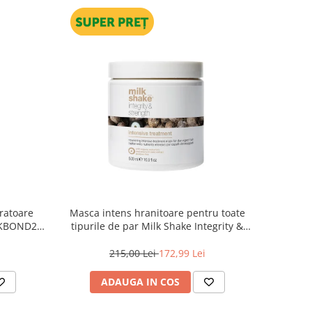
ratoare
Masca intens hranitoare pentru toate
e KBOND20
tipurile de par Milk Shake Integrity &
Strength Intensive Treatment, 500 ml
215,00 Lei
172,99 Lei
ADAUGA IN COS