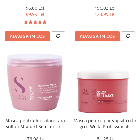
Blondesse No-Yellow, 1000 ml
500 ml
96,80 Lei
196,02 Lei
69,99 Lei
124,99 Lei
ADAUGA IN COS
ADAUGA IN COS
Masca pentru hidratare fara
Masca pentru par vopsit cu fir
sulfati Alfaparf Semi di Lino
gros Wella Professionals
Moisture Nutritive Mask, 500
Invigo Brilliance, 500 ml
ml
179,08 Lei
151,25 Lei