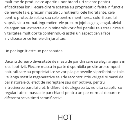
multime de produse ce apartin unor brand-uri celebre pentru
eficacitatea lor. Fiecare dintre acestea au proprietati diferite in functie
de nevoile tale, precum mastile cu nutrienti, cele hidratante, cele
pentru protectie solara sau cele pentru mentinerea culorii parului
vopsit, si nu numai. Ingrendientele precum jojoba, gingsengul, uleiul
de argan sau extractele din minerale vor oferi parului tau stralucirea si
vitalitatea mult dorita conferindu-ti astfel un aspect ce va face
invidioasa orice femeie din jurul tau.
Un par ingrijit este un par sanatos
Daca iti doreai o diversitate de masti de par din care sa alegi, ai ajuns in
locul potrivit. Fiecare masca in parte disponibila pe site are compusi
naturali care au proprietati ce se vor plia pe nevoile si preferintele tale.
Pe langa mastile regenerative sau de reconstructie vei gasi si masti de
par naturale cu efect de indreptare sau dimpotriva, pentru
intretinerea parului cret. Indiferent de alegerea ta, nu uita sa aplici cu
regularitate o masca de par chiar si pentru un par normal, deoarece
diferenta se va simti semnificativ!
HOT