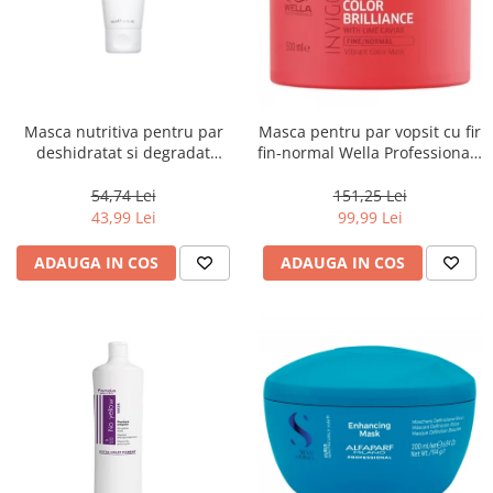
Masca nutritiva pentru par
Masca pentru par vopsit cu fir
deshidratat si degradat
fin-normal Wella Professionals
Keune Care Vital Nutrition
Invigo Brilliance, 500 ml
Mask, 50 ml
54,74 Lei
151,25 Lei
43,99 Lei
99,99 Lei
ADAUGA IN COS
ADAUGA IN COS