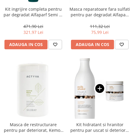
Kit ingrijire completa pentru
Masca reparatoare fara sulfati
par degradat Alfaparf Semi di
pentru par degradat Alfaparf
Lino Reconstruction
Milano Semi di Lino
Reparative, Salon Size
Reconstruction, 200 ml
471,90 Lei
111,32 Lei
321,97 Lei
75,99 Lei
ADAUGA IN COS
ADAUGA IN COS
Masca de restructurare
Kit hidratant si hranitor
pentru par deteriorat, Kemon
pentru par uscat si deteriorat