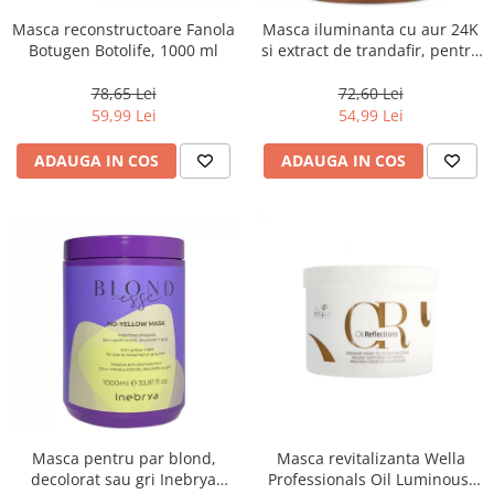
Masca reconstructoare Fanola
Masca iluminanta cu aur 24K
Botugen Botolife, 1000 ml
si extract de trandafir, pentru
toate tipurile de par, Fanola
Oro Therapy, 1000 ml
78,65 Lei
72,60 Lei
59,99 Lei
54,99 Lei
ADAUGA IN COS
ADAUGA IN COS
Masca pentru par blond,
Masca revitalizanta Wella
decolorat sau gri Inebrya
Professionals Oil Luminous,