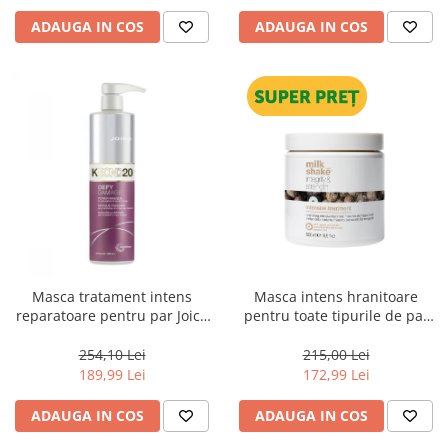
ADAUGA IN COS
ADAUGA IN COS
Masca tratament intens
Masca intens hranitoare
reparatoare pentru par Joico
pentru toate tipurile de par
Defy Damage KBOND20 Power
Milk Shake Integrity &
Mask, 500 ml
Strength Intensive Treatment,
254,10 Lei
215,00 Lei
500 ml
189,99 Lei
172,99 Lei
ADAUGA IN COS
ADAUGA IN COS