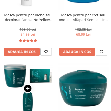
Masca pentru par blond sau
Masca pentru par cret sau
decolorat Fanola No Yellow,
ondulat Alfaparf Semi di Lino
1000 ml
Curls Enhancing, 200 ml
108,90 Lei
102,85 Lei
84,99 Lei
68,99 Lei
ADAUGA IN COS
ADAUGA IN COS