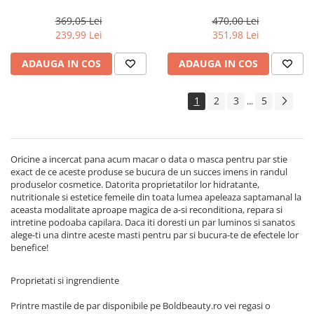
Actyva Nuova Fibra, 1000 ml
Milk Shake Integrity &
Strength
369,05 Lei
470,00 Lei
239,99 Lei
351,98 Lei
ADAUGA IN COS
ADAUGA IN COS
1
2
3
5
...
Oricine a incercat pana acum macar o data o masca pentru par stie
exact de ce aceste produse se bucura de un succes imens in randul
produselor cosmetice. Datorita proprietatilor lor hidratante,
nutritionale si estetice femeile din toata lumea apeleaza saptamanal la
aceasta modalitate aproape magica de a-si reconditiona, repara si
intretine podoaba capilara. Daca iti doresti un par luminos si sanatos
alege-ti una dintre aceste masti pentru par si bucura-te de efectele lor
benefice!
Proprietati si ingrendiente
Printre mastile de par disponibile pe Boldbeauty.ro vei regasi o