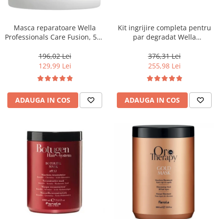
WELLA PROFESSIONALS
Masca reparatoare Wella
Kit ingrijire completa pentru
Professionals Care Fusion, 500
par degradat Wella
ml
Professionals Care Fusion,
Salon Size
196,02 Lei
376,31 Lei
129,99 Lei
255,98 Lei
ADAUGA IN COS
ADAUGA IN COS