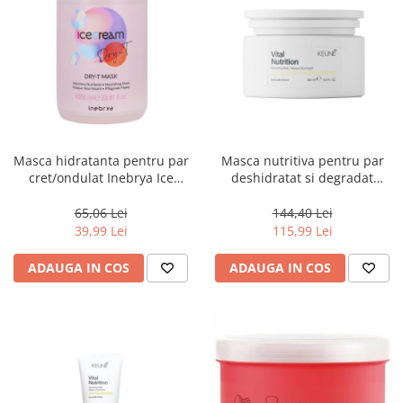
Masca hidratanta pentru par
Masca nutritiva pentru par
cret/ondulat Inebrya Ice
deshidratat si degradat
Cream Dry-T, 1000 ml
Keune Care Vital Nutrition
Mask, 250 ml
65,06 Lei
144,40 Lei
39,99 Lei
115,99 Lei
ADAUGA IN COS
ADAUGA IN COS