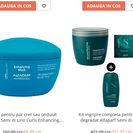
ADAUGA IN COS
ADAUGA IN COS
pentru par cret sau ondulat
Kit ingrijire completa pent
 Semi di Lino Curls Enhancing,
degradat Alfaparf Semi di
200 ml
Reconstruction Reparative, Sa
102,85 Lei
68,99 Lei
471,90 Lei
321,97 Lei