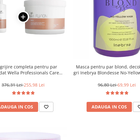
ngrijire completa pentru par
Masca pentru par blond, deco
dat Wella Professionals Care
gri Inebrya Blondesse No-Yello
Fusion, Salon Size
376,31 Lei
255,98 Lei
96,80 Lei
69,99 Lei
ADAUGA IN COS
ADAUGA IN COS