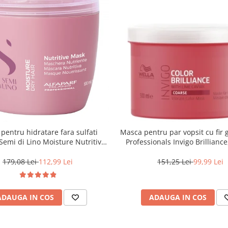
pentru hidratare fara sulfati
Masca pentru par vopsit cu fir 
 Semi di Lino Moisture Nutritive
Professionals Invigo Brillianc
Mask, 500 ml
179,08 Lei
112,99 Lei
151,25 Lei
99,99 Lei
ADAUGA IN COS
ADAUGA IN COS