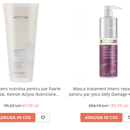
ens nutritiva pentru par foarte
Masca tratament intens repa
at, Kemon Actyva Nutrizione
pentru par Joico Defy Damag
Ricca, 200 ml
Power Mask, 500 ml
99,22 Lei
69,99 Lei
254,10 Lei
189,99 Lei
ADAUGA IN COS
ADAUGA IN COS