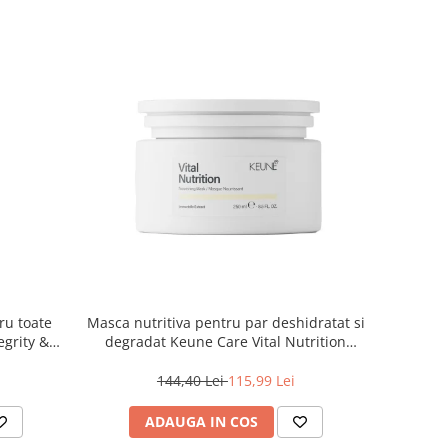
ru toate
Masca nutritiva pentru par deshidratat si
egrity &
degradat Keune Care Vital Nutrition
, 500 ml
Mask, 250 ml
144,40 Lei
115,99 Lei
ADAUGA IN COS