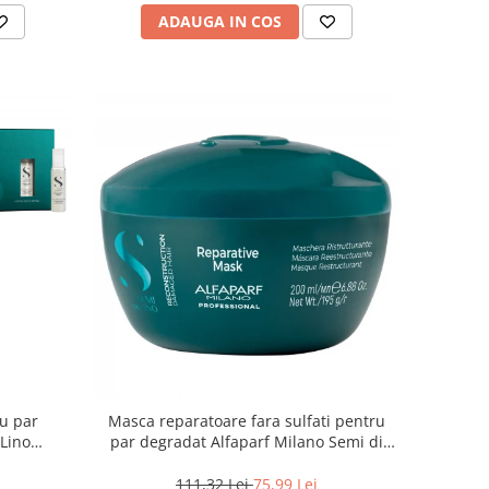
ADAUGA IN COS
ru par
Masca reparatoare fara sulfati pentru
 Lino
par degradat Alfaparf Milano Semi di
lon Size
Lino Reconstruction, 200 ml
111,32 Lei
75,99 Lei