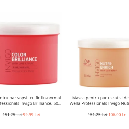
tru par vopsit cu fir fin-normal
Masca pentru par uscat si de
fessionals Invigo Brilliance, 500
Wella Professionals Invigo Nutr
ml
500 ml
151,25 Lei
99,99 Lei
151,25 Lei
106,00 Lei