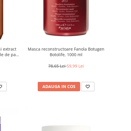
i extract
Masca reconstructoare Fanola Botugen
ile de par,
Botolife, 1000 ml
0 ml
78,65 Lei
59,99 Lei
ADAUGA IN COS