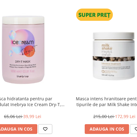
ca hidratanta pentru par
Masca intens hranitoare pent
dulat Inebrya Ice Cream Dry-T,
tipurile de par Milk Shake Int
1000 ml
Strength Intensive Treatment
65,06 Lei
39,99 Lei
215,00 Lei
172,99 Lei
ADAUGA IN COS
ADAUGA IN COS