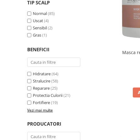
WELLA PROFESSIONALS
TIP SCALP
Normal
(85)
Uscat
(4)
Sensibil
(2)
Gras
(1)
BENEFICII
Masca re
Hidratare
(64)
Stralucire
(58)
Reparare
(25)
Protectia Culorii
(21)
Fortifiere
(19)
Vezi mai multe
PRODUCATORI