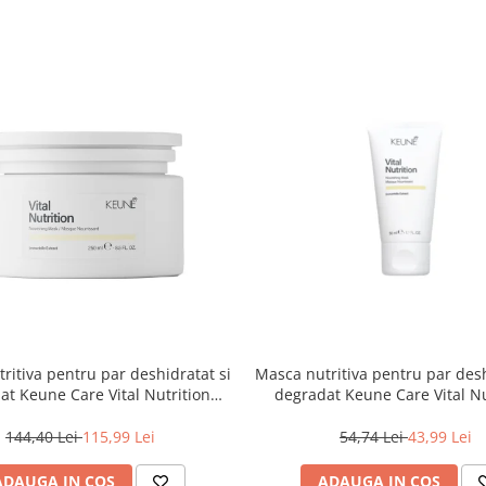
ritiva pentru par deshidratat si
Masca nutritiva pentru par desh
at Keune Care Vital Nutrition
degradat Keune Care Vital Nu
Mask, 250 ml
Mask, 50 ml
144,40 Lei
115,99 Lei
54,74 Lei
43,99 Lei
ADAUGA IN COS
ADAUGA IN COS