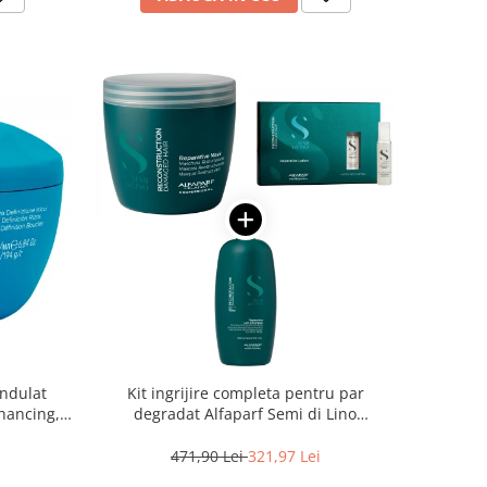
ondulat
Kit ingrijire completa pentru par
nhancing,
degradat Alfaparf Semi di Lino
Reconstruction Reparative, Salon Size
471,90 Lei
321,97 Lei