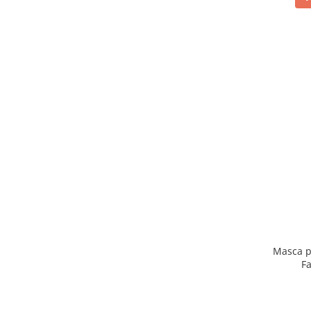
Masca p
F