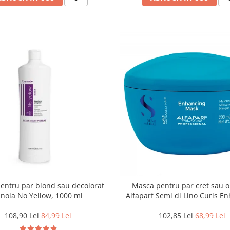
entru par blond sau decolorat
Masca pentru par cret sau 
anola No Yellow, 1000 ml
Alfaparf Semi di Lino Curls E
200 ml
108,90 Lei
84,99 Lei
102,85 Lei
68,99 Lei