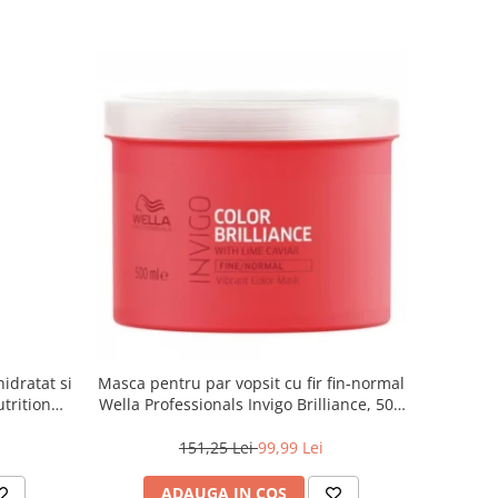
idratat si
Masca pentru par vopsit cu fir fin-normal
trition
Wella Professionals Invigo Brilliance, 500
ml
151,25 Lei
99,99 Lei
ADAUGA IN COS