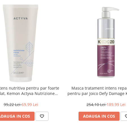
ens nutritiva pentru par foarte
Masca tratament intens repa
at, Kemon Actyva Nutrizione
pentru par Joico Defy Damag
Ricca, 200 ml
Power Mask, 500 ml
99,22 Lei
69,99 Lei
254,10 Lei
189,99 Lei
ADAUGA IN COS
ADAUGA IN COS