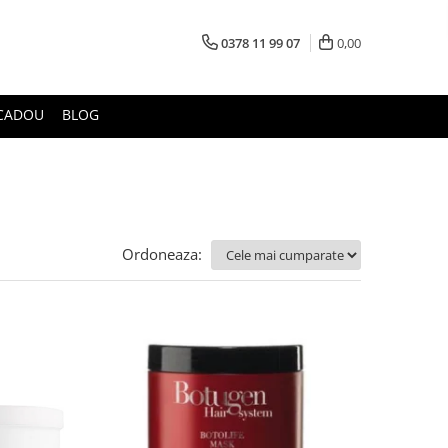
0378 11 99 07
0,00
CADOU
BLOG
Ordoneaza: