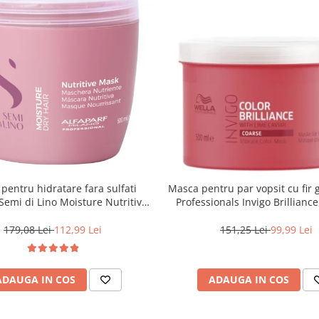
pentru hidratare fara sulfati
Masca pentru par vopsit cu fir 
 Semi di Lino Moisture Nutritive
Professionals Invigo Brillianc
Mask, 500 ml
179,08 Lei
112,99 Lei
151,25 Lei
99,99 Lei
ADAUGA IN COS
ADAUGA IN COS