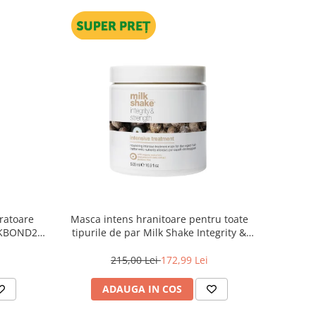
ratoare
Masca intens hranitoare pentru toate
e KBOND20
tipurile de par Milk Shake Integrity &
Strength Intensive Treatment, 500 ml
215,00 Lei
172,99 Lei
ADAUGA IN COS