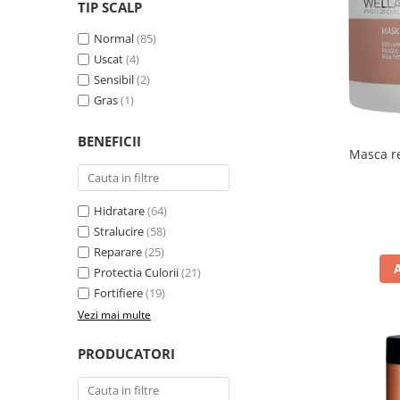
WELLA PROFESSIONALS
TIP SCALP
Normal
(85)
Uscat
(4)
Sensibil
(2)
Gras
(1)
BENEFICII
Masca re
Hidratare
(64)
Stralucire
(58)
Reparare
(25)
Protectia Culorii
(21)
Fortifiere
(19)
Vezi mai multe
PRODUCATORI