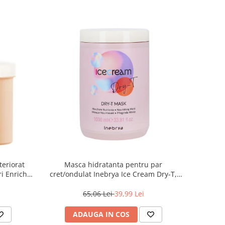
teriorat
Masca hidratanta pentru par
i Enrich,
cret/ondulat Inebrya Ice Cream Dry-T,
1000 ml
65,06 Lei
39,99 Lei
ADAUGA IN COS