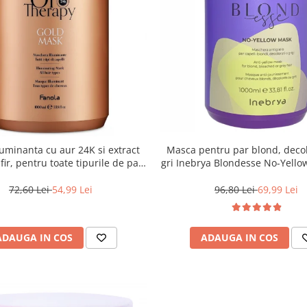
uminanta cu aur 24K si extract
Masca pentru par blond, deco
ir, pentru toate tipurile de par,
gri Inebrya Blondesse No-Yello
ola Oro Therapy, 1000 ml
72,60 Lei
54,99 Lei
96,80 Lei
69,99 Lei
ADAUGA IN COS
ADAUGA IN COS