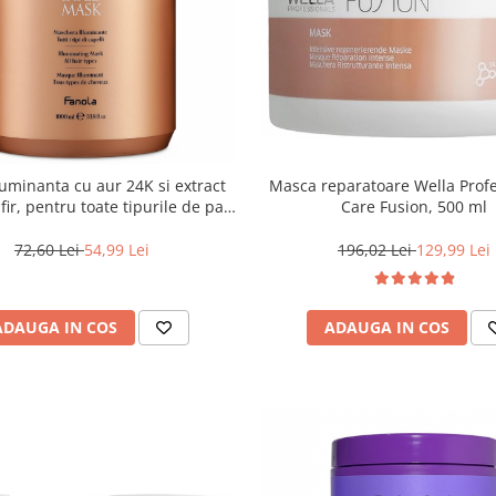
uminanta cu aur 24K si extract
Masca reparatoare Wella Prof
ir, pentru toate tipurile de par,
Care Fusion, 500 ml
ola Oro Therapy, 1000 ml
72,60 Lei
54,99 Lei
196,02 Lei
129,99 Lei
ADAUGA IN COS
ADAUGA IN COS