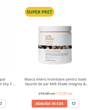
 par
Masca intens hranitoare pentru toate
m Dry-T,
tipurile de par Milk Shake Integrity &
Strength Intensive Treatment, 500 ml
215,00 Lei
172,99 Lei
ADAUGA IN COS