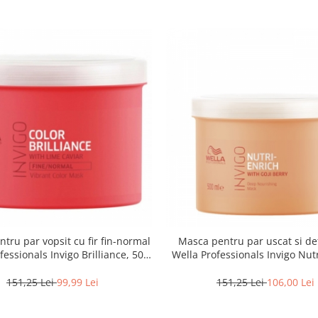
tru par vopsit cu fir fin-normal
Masca pentru par uscat si de
fessionals Invigo Brilliance, 500
Wella Professionals Invigo Nutr
ml
500 ml
151,25 Lei
99,99 Lei
151,25 Lei
106,00 Lei