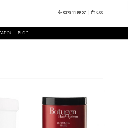
0378 11 99 07
0,00
CADOU
BLOG