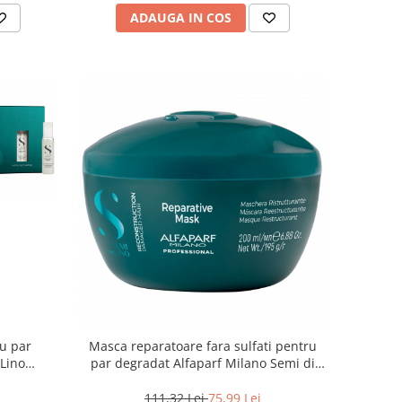
ADAUGA IN COS
ru par
Masca reparatoare fara sulfati pentru
 Lino
par degradat Alfaparf Milano Semi di
lon Size
Lino Reconstruction, 200 ml
111,32 Lei
75,99 Lei