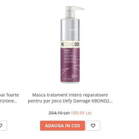
par foarte
Masca tratament intens reparatoare
rizione
pentru par Joico Defy Damage KBOND20
Power Mask, 500 ml
254,10 Lei
189,99 Lei
ADAUGA IN COS