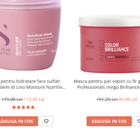
pentru hidratare fara sulfati
Masca pentru par vopsit cu fir 
 Semi di Lino Moisture Nutritive
Professionals Invigo Brillianc
Mask, 500 ml
179,08 Lei
112,99 Lei
151,25 Lei
99,99 Lei
ADAUGA IN COS
ADAUGA IN COS