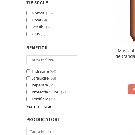
WELLA PROFESSIONALS
TIP SCALP
Normal
(85)
Uscat
(4)
Sensibil
(2)
Gras
(1)
BENEFICII
Masca il
de trandaf
Fan
Hidratare
(64)
Stralucire
(58)
Reparare
(25)
Protectia Culorii
(21)
Fortifiere
(19)
Vezi mai multe
PRODUCATORI