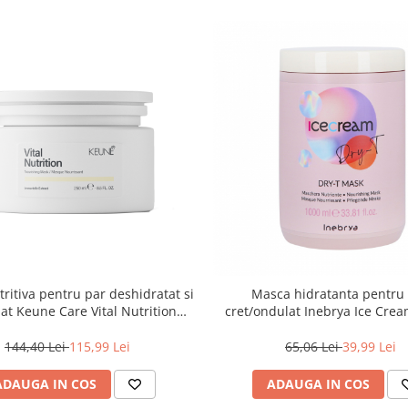
ritiva pentru par deshidratat si
Masca hidratanta pentru
at Keune Care Vital Nutrition
cret/ondulat Inebrya Ice Crea
Mask, 250 ml
1000 ml
144,40 Lei
115,99 Lei
65,06 Lei
39,99 Lei
ADAUGA IN COS
ADAUGA IN COS