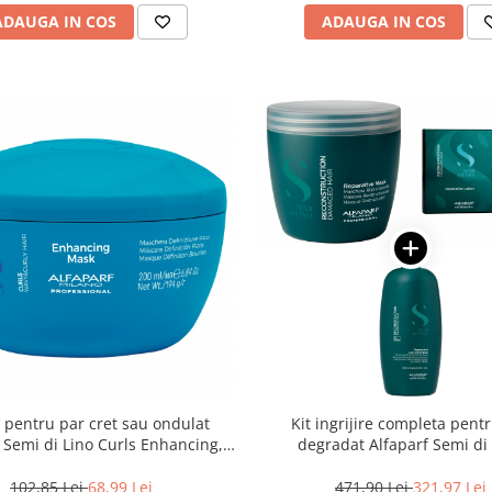
ADAUGA IN COS
ADAUGA IN COS
pentru par cret sau ondulat
Kit ingrijire completa pent
 Semi di Lino Curls Enhancing,
degradat Alfaparf Semi di
200 ml
Reconstruction Reparative, Sa
102,85 Lei
68,99 Lei
471,90 Lei
321,97 Lei