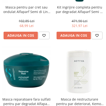
Masca pentru par cret sau
Kit ingrijire completa pentru
ondulat Alfaparf Semi di Lino
par degradat Alfaparf Semi di
Curls Enhancing, 200 ml
Lino Reconstruction
Reparative, Salon Size
102,85 Lei
471,90 Lei
68,99 Lei
321,97 Lei
ADAUGA IN COS
ADAUGA IN COS
Masca reparatoare fara sulfati
Masca de restructurare
pentru par degradat Alfaparf
pentru par deteriorat, Kemon