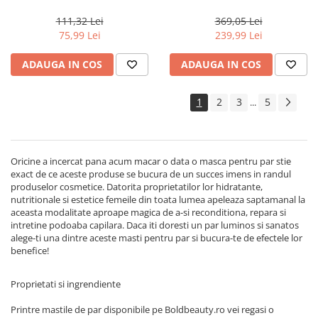
Milano Semi di Lino
Actyva Nuova Fibra, 1000 ml
Reconstruction, 200 ml
111,32 Lei
369,05 Lei
75,99 Lei
239,99 Lei
ADAUGA IN COS
ADAUGA IN COS
1
2
3
5
...
Oricine a incercat pana acum macar o data o masca pentru par stie
exact de ce aceste produse se bucura de un succes imens in randul
produselor cosmetice. Datorita proprietatilor lor hidratante,
nutritionale si estetice femeile din toata lumea apeleaza saptamanal la
aceasta modalitate aproape magica de a-si reconditiona, repara si
intretine podoaba capilara. Daca iti doresti un par luminos si sanatos
alege-ti una dintre aceste masti pentru par si bucura-te de efectele lor
benefice!
Proprietati si ingrendiente
Printre mastile de par disponibile pe Boldbeauty.ro vei regasi o