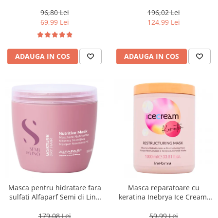
Blondesse No-Yellow, 1000 ml
500 ml
96,80 Lei
196,02 Lei
69,99 Lei
124,99 Lei
ADAUGA IN COS
ADAUGA IN COS
Masca pentru hidratare fara
Masca reparatoare cu
sulfati Alfaparf Semi di Lino
keratina Inebrya Ice Cream,
Moisture Nutritive Mask, 500
1000 ml
ml
179,08 Lei
59,99 Lei