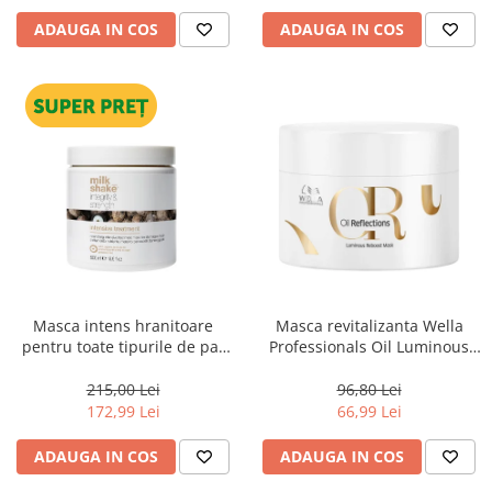
ADAUGA IN COS
ADAUGA IN COS
Masca intens hranitoare
Masca revitalizanta Wella
pentru toate tipurile de par
Professionals Oil Luminous
Milk Shake Integrity &
150 ml
Strength Intensive Treatment,
215,00 Lei
96,80 Lei
500 ml
172,99 Lei
66,99 Lei
ADAUGA IN COS
ADAUGA IN COS