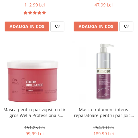
112,99 Lei
47,99 Lei
ADAUGA IN COS
ADAUGA IN COS
Masca pentru par vopsit cu fir
Masca tratament intens
gros Wella Professionals
reparatoare pentru par Joico
Invigo Brilliance, 500 ml
Defy Damage KBOND20 Power
Mask, 500 ml
151,25 Lei
254,10 Lei
99,99 Lei
189,99 Lei