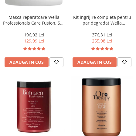
WELLA PROFESSIONALS
Masca reparatoare Wella
Kit ingrijire completa pentru
Professionals Care Fusion, 500
par degradat Wella
ml
Professionals Care Fusion,
Salon Size
196,02 Lei
376,31 Lei
129,99 Lei
255,98 Lei
ADAUGA IN COS
ADAUGA IN COS