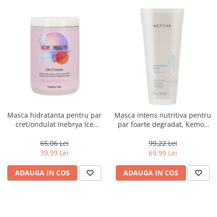
Masca hidratanta pentru par
Masca intens nutritiva pentru
cret/ondulat Inebrya Ice
par foarte degradat, Kemon
Cream Dry-T, 1000 ml
Actyva Nutrizione Ricca, 200
ml
65,06 Lei
99,22 Lei
39,99 Lei
69,99 Lei
ADAUGA IN COS
ADAUGA IN COS