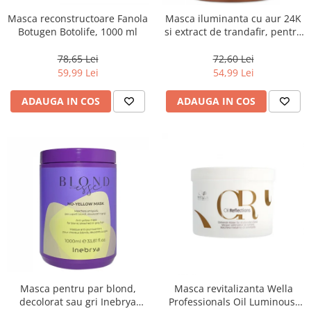
Masca reconstructoare Fanola
Masca iluminanta cu aur 24K
Botugen Botolife, 1000 ml
si extract de trandafir, pentru
toate tipurile de par, Fanola
Oro Therapy, 1000 ml
78,65 Lei
72,60 Lei
59,99 Lei
54,99 Lei
ADAUGA IN COS
ADAUGA IN COS
Masca pentru par blond,
Masca revitalizanta Wella
decolorat sau gri Inebrya
Professionals Oil Luminous,