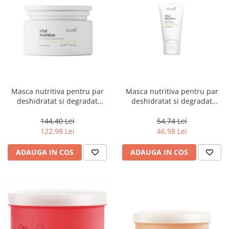
Masca nutritiva pentru par
Masca nutritiva pentru par
deshidratat si degradat
deshidratat si degradat
Keune Care Vital Nutrition
Keune Care Vital Nutrition
Mask, 250 ml
Mask, 50 ml
144,40 Lei
54,74 Lei
122,98 Lei
46,98 Lei
ADAUGA IN COS
ADAUGA IN COS