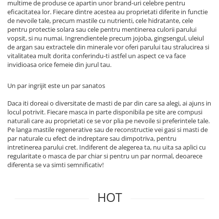
multime de produse ce apartin unor brand-uri celebre pentru
eficacitatea lor. Fiecare dintre acestea au proprietati diferite in functie
de nevoile tale, precum mastile cu nutrienti, cele hidratante, cele
pentru protectie solara sau cele pentru mentinerea culorii parului
vopsit, si nu numai. Ingrendientele precum jojoba, gingsengul, uleiul
de argan sau extractele din minerale vor oferi parului tau stralucirea si
vitalitatea mult dorita conferindu-ti astfel un aspect ce va face
invidioasa orice femeie din jurul tau.
Un par ingrijit este un par sanatos
Daca iti doreai o diversitate de masti de par din care sa alegi, ai ajuns in
locul potrivit. Fiecare masca in parte disponibila pe site are compusi
naturali care au proprietati ce se vor plia pe nevoile si preferintele tale.
Pe langa mastile regenerative sau de reconstructie vei gasi si masti de
par naturale cu efect de indreptare sau dimpotriva, pentru
intretinerea parului cret. Indiferent de alegerea ta, nu uita sa aplici cu
regularitate o masca de par chiar si pentru un par normal, deoarece
diferenta se va simti semnificativ!
HOT