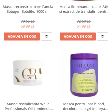
Masca reconstructoare Fanola
Masca iluminanta cu aur 24K
Botugen Botolife, 1000 ml
si extract de trandafir, pentru
toate tipurile de par, Fanola
Oro Therapy, 1000 ml
78,65 Lei
72,60 Lei
59,99 Lei
54,99 Lei
ADAUGA IN COS
ADAUGA IN COS
Masca revitalizanta Wella
Masca pentru par blond,
Professionals Oil Luminous,
decolorat sau gri Inebrya