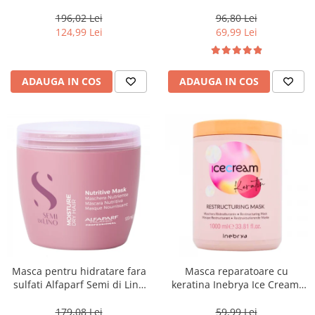
500 ml
Blondesse No-Yellow, 1000 ml
196,02 Lei
96,80 Lei
124,99 Lei
69,99 Lei
ADAUGA IN COS
ADAUGA IN COS
Masca pentru hidratare fara
Masca reparatoare cu
sulfati Alfaparf Semi di Lino
keratina Inebrya Ice Cream,
Moisture Nutritive Mask, 500
1000 ml
ml
179,08 Lei
59,99 Lei