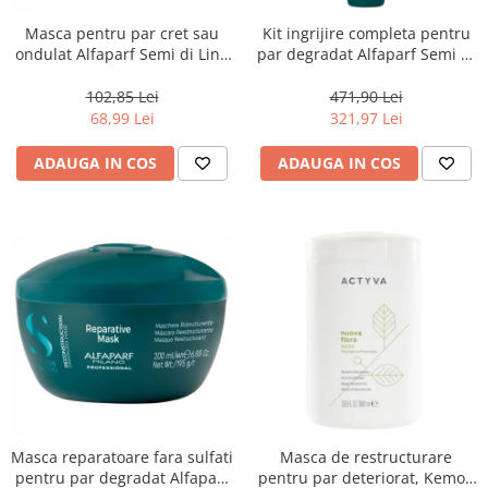
Masca pentru par cret sau
Kit ingrijire completa pentru
ondulat Alfaparf Semi di Lino
par degradat Alfaparf Semi di
Curls Enhancing, 200 ml
Lino Reconstruction
Reparative, Salon Size
102,85 Lei
471,90 Lei
68,99 Lei
321,97 Lei
ADAUGA IN COS
ADAUGA IN COS
Masca reparatoare fara sulfati
Masca de restructurare
pentru par degradat Alfaparf
pentru par deteriorat, Kemon