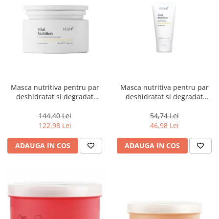
Masca nutritiva pentru par
Masca nutritiva pentru par
deshidratat si degradat
deshidratat si degradat
Keune Care Vital Nutrition
Keune Care Vital Nutrition
Mask, 250 ml
Mask, 50 ml
144,40 Lei
54,74 Lei
122,98 Lei
46,98 Lei
ADAUGA IN COS
ADAUGA IN COS