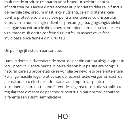
multime de produse ce apartin unor brand-uri celebre pentru
eficacitatea lor. Fiecare dintre acestea au proprietati diferite in functie
de nevoile tale, precum mastile cu nutrienti, cele hidratante, cele
pentru protectie solara sau cele pentru mentinerea culorii parului
vopsit, si nu numai. Ingrendientele precum jojoba, gingsengul, uleiul
de argan sau extractele din minerale vor oferi parului tau stralucirea si
vitalitatea mult dorita conferindu-ti astfel un aspect ce va face
invidioasa orice femeie din jurul tau.
Un par ingrijit este un par sanatos
Daca iti doreai o diversitate de masti de par din care sa alegi, ai ajuns in
locul potrivit. Fiecare masca in parte disponibila pe site are compusi
naturali care au proprietati ce se vor plia pe nevoile si preferintele tale.
Pe langa mastile regenerative sau de reconstructie vei gasi si masti de
par naturale cu efect de indreptare sau dimpotriva, pentru
intretinerea parului cret. Indiferent de alegerea ta, nu uita sa aplici cu
regularitate o masca de par chiar si pentru un par normal, deoarece
diferenta se va simti semnificativ!
HOT