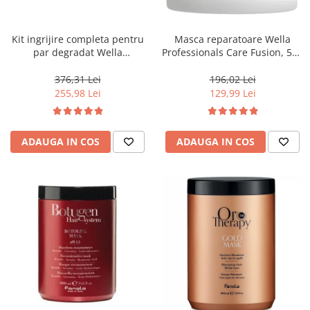
WELLA PROFESSIONALS
Kit ingrijire completa pentru
Masca reparatoare Wella
par degradat Wella
Professionals Care Fusion, 500
Professionals Care Fusion,
ml
Salon Size
376,31 Lei
196,02 Lei
255,98 Lei
129,99 Lei
ADAUGA IN COS
ADAUGA IN COS