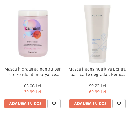
Masca hidratanta pentru par
Masca intens nutritiva pentru
cret/ondulat Inebrya Ice
par foarte degradat, Kemon
Cream Dry-T, 1000 ml
Actyva Nutrizione Ricca, 200
ml
65,06 Lei
99,22 Lei
39,99 Lei
69,99 Lei
ADAUGA IN COS
ADAUGA IN COS