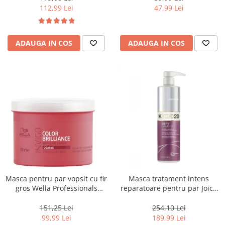
112,99 Lei
47,99 Lei
ADAUGA IN COS
ADAUGA IN COS
Masca pentru par vopsit cu fir
Masca tratament intens
gros Wella Professionals
reparatoare pentru par Joico
Invigo Brilliance, 500 ml
Defy Damage KBOND20 Power
Mask, 500 ml
151,25 Lei
254,10 Lei
99,99 Lei
189,99 Lei