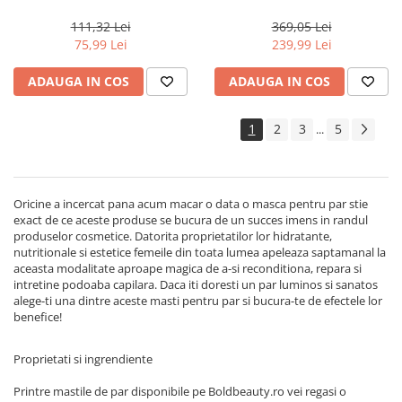
Milano Semi di Lino
Actyva Nuova Fibra, 1000 ml
Reconstruction, 200 ml
111,32 Lei
369,05 Lei
75,99 Lei
239,99 Lei
ADAUGA IN COS
ADAUGA IN COS
1
2
3
5
...
Oricine a incercat pana acum macar o data o masca pentru par stie
exact de ce aceste produse se bucura de un succes imens in randul
produselor cosmetice. Datorita proprietatilor lor hidratante,
nutritionale si estetice femeile din toata lumea apeleaza saptamanal la
aceasta modalitate aproape magica de a-si reconditiona, repara si
intretine podoaba capilara. Daca iti doresti un par luminos si sanatos
alege-ti una dintre aceste masti pentru par si bucura-te de efectele lor
benefice!
Proprietati si ingrendiente
Printre mastile de par disponibile pe Boldbeauty.ro vei regasi o