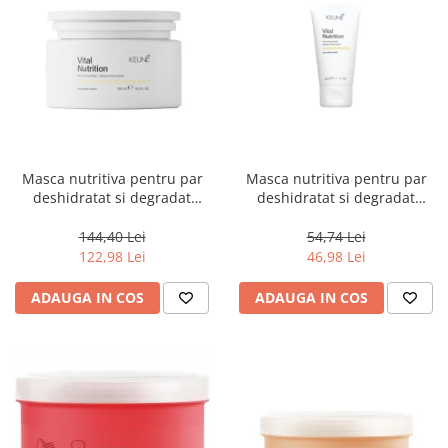
Masca nutritiva pentru par
Masca nutritiva pentru par
deshidratat si degradat
deshidratat si degradat
Keune Care Vital Nutrition
Keune Care Vital Nutrition
Mask, 250 ml
Mask, 50 ml
144,40 Lei
54,74 Lei
122,98 Lei
46,98 Lei
ADAUGA IN COS
ADAUGA IN COS