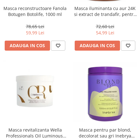
Masca reconstructoare Fanola
Masca iluminanta cu aur 24K
Botugen Botolife, 1000 ml
si extract de trandafir, pentru
toate tipurile de par, Fanola
Oro Therapy, 1000 ml
78,65 Lei
72,60 Lei
59,99 Lei
54,99 Lei
ADAUGA IN COS
ADAUGA IN COS
Masca revitalizanta Wella
Masca pentru par blond,
Professionals Oil Luminous,
decolorat sau gri Inebrya