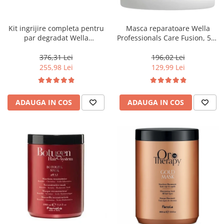
WELLA PROFESSIONALS
Kit ingrijire completa pentru
Masca reparatoare Wella
par degradat Wella
Professionals Care Fusion, 500
Professionals Care Fusion,
ml
Salon Size
376,31 Lei
196,02 Lei
255,98 Lei
129,99 Lei
ADAUGA IN COS
ADAUGA IN COS