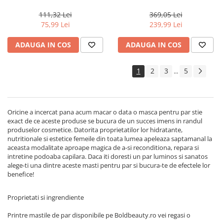
Milano Semi di Lino
Actyva Nuova Fibra, 1000 ml
Reconstruction, 200 ml
111,32 Lei
369,05 Lei
75,99 Lei
239,99 Lei
ADAUGA IN COS
ADAUGA IN COS
1
2
3
5
...
Oricine a incercat pana acum macar o data o masca pentru par stie
exact de ce aceste produse se bucura de un succes imens in randul
produselor cosmetice. Datorita proprietatilor lor hidratante,
nutritionale si estetice femeile din toata lumea apeleaza saptamanal la
aceasta modalitate aproape magica de a-si reconditiona, repara si
intretine podoaba capilara. Daca iti doresti un par luminos si sanatos
alege-ti una dintre aceste masti pentru par si bucura-te de efectele lor
benefice!
Proprietati si ingrendiente
Printre mastile de par disponibile pe Boldbeauty.ro vei regasi o