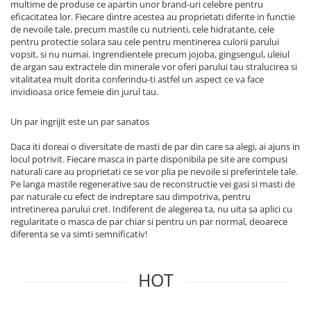
multime de produse ce apartin unor brand-uri celebre pentru
eficacitatea lor. Fiecare dintre acestea au proprietati diferite in functie
de nevoile tale, precum mastile cu nutrienti, cele hidratante, cele
pentru protectie solara sau cele pentru mentinerea culorii parului
vopsit, si nu numai. Ingrendientele precum jojoba, gingsengul, uleiul
de argan sau extractele din minerale vor oferi parului tau stralucirea si
vitalitatea mult dorita conferindu-ti astfel un aspect ce va face
invidioasa orice femeie din jurul tau.
Un par ingrijit este un par sanatos
Daca iti doreai o diversitate de masti de par din care sa alegi, ai ajuns in
locul potrivit. Fiecare masca in parte disponibila pe site are compusi
naturali care au proprietati ce se vor plia pe nevoile si preferintele tale.
Pe langa mastile regenerative sau de reconstructie vei gasi si masti de
par naturale cu efect de indreptare sau dimpotriva, pentru
intretinerea parului cret. Indiferent de alegerea ta, nu uita sa aplici cu
regularitate o masca de par chiar si pentru un par normal, deoarece
diferenta se va simti semnificativ!
HOT