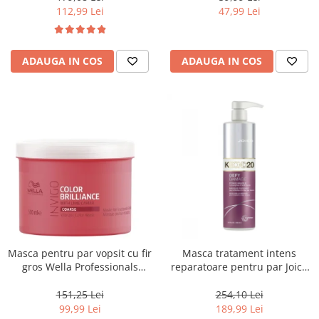
112,99 Lei
47,99 Lei
ADAUGA IN COS
ADAUGA IN COS
Masca pentru par vopsit cu fir
Masca tratament intens
gros Wella Professionals
reparatoare pentru par Joico
Invigo Brilliance, 500 ml
Defy Damage KBOND20 Power
Mask, 500 ml
151,25 Lei
254,10 Lei
99,99 Lei
189,99 Lei