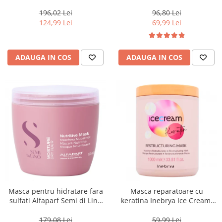
500 ml
Blondesse No-Yellow, 1000 ml
196,02 Lei
96,80 Lei
124,99 Lei
69,99 Lei
ADAUGA IN COS
ADAUGA IN COS
Masca pentru hidratare fara
Masca reparatoare cu
sulfati Alfaparf Semi di Lino
keratina Inebrya Ice Cream,
Moisture Nutritive Mask, 500
1000 ml
ml
179,08 Lei
59,99 Lei