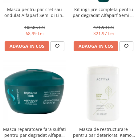
Masca pentru par cret sau
Kit ingrijire completa pentru
ondulat Alfaparf Semi di Lino
par degradat Alfaparf Semi di
Curls Enhancing, 200 ml
Lino Reconstruction
Reparative, Salon Size
102,85 Lei
471,90 Lei
68,99 Lei
321,97 Lei
ADAUGA IN COS
ADAUGA IN COS
Masca reparatoare fara sulfati
Masca de restructurare
pentru par degradat Alfaparf
pentru par deteriorat, Kemon