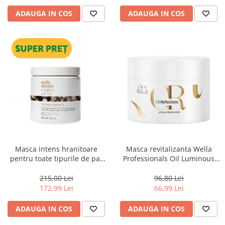
ADAUGA IN COS
ADAUGA IN COS
Masca intens hranitoare
Masca revitalizanta Wella
pentru toate tipurile de par
Professionals Oil Luminous
Milk Shake Integrity &
150 ml
Strength Intensive Treatment,
215,00 Lei
96,80 Lei
500 ml
172,99 Lei
66,99 Lei
ADAUGA IN COS
ADAUGA IN COS