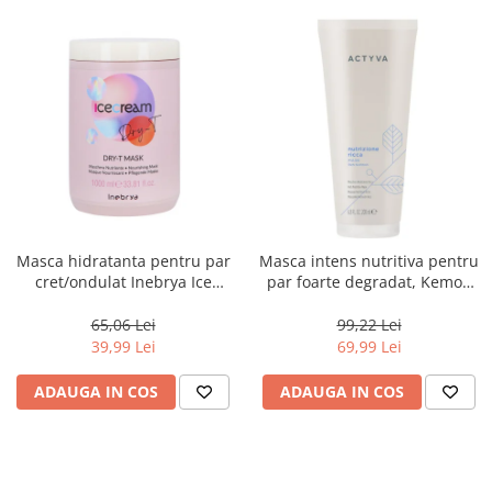
Masca hidratanta pentru par
Masca intens nutritiva pentru
cret/ondulat Inebrya Ice
par foarte degradat, Kemon
Cream Dry-T, 1000 ml
Actyva Nutrizione Ricca, 200
ml
65,06 Lei
99,22 Lei
39,99 Lei
69,99 Lei
ADAUGA IN COS
ADAUGA IN COS