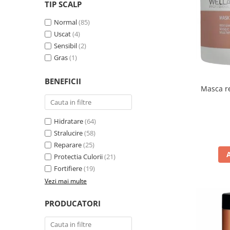
WELLA PROFESSIONALS
TIP SCALP
Normal
(85)
Uscat
(4)
Sensibil
(2)
Gras
(1)
BENEFICII
Masca re
Hidratare
(64)
Stralucire
(58)
Reparare
(25)
Protectia Culorii
(21)
Fortifiere
(19)
Vezi mai multe
PRODUCATORI