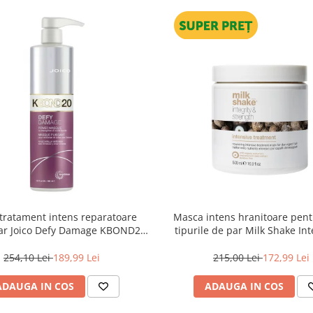
tratament intens reparatoare
Masca intens hranitoare pent
ar Joico Defy Damage KBOND20
tipurile de par Milk Shake Int
Power Mask, 500 ml
Strength Intensive Treatment
254,10 Lei
189,99 Lei
215,00 Lei
172,99 Lei
ADAUGA IN COS
ADAUGA IN COS