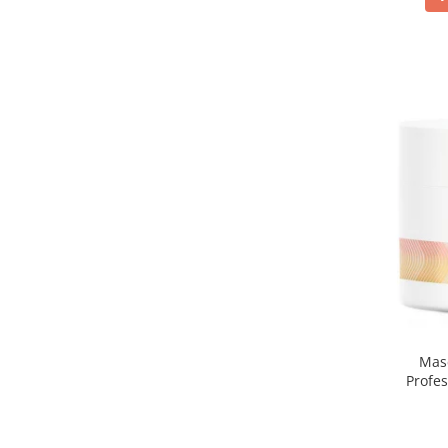
Masc
Profes