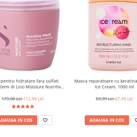
pentru hidratare fara sulfati
Masca reparatoare cu keratin
 Semi di Lino Moisture Nutritive
Ice Cream, 1000 ml
Mask, 500 ml
179,08 Lei
112,99 Lei
59,99 Lei
47,99 Lei
ADAUGA IN COS
ADAUGA IN COS