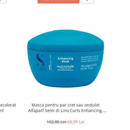
ecolorat
Masca pentru par cret sau ondulat
ml
Alfaparf Semi di Lino Curls Enhancing,
200 ml
102,85 Lei
68,99 Lei