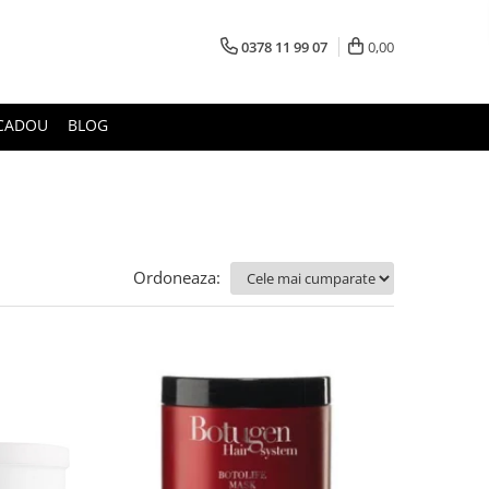
0378 11 99 07
0,00
CADOU
BLOG
Ordoneaza: