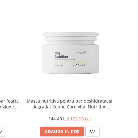
par foarte
Masca nutritiva pentru par deshidratat si
rizione
degradat Keune Care Vital Nutrition
Mask, 250 ml
144,40 Lei
122,98 Lei
ADAUGA IN COS