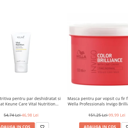
ritiva pentru par deshidratat si
Masca pentru par vopsit cu fir 
at Keune Care Vital Nutrition
Wella Professionals Invigo Brill
Mask, 50 ml
ml
54,74 Lei
46,98 Lei
151,25 Lei
99,99 Lei
ADAUGA IN COS
ADAUGA IN COS