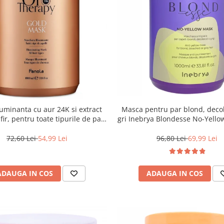
uminanta cu aur 24K si extract
Masca pentru par blond, deco
ir, pentru toate tipurile de par,
gri Inebrya Blondesse No-Yello
ola Oro Therapy, 1000 ml
72,60 Lei
54,99 Lei
96,80 Lei
69,99 Lei
ADAUGA IN COS
ADAUGA IN COS