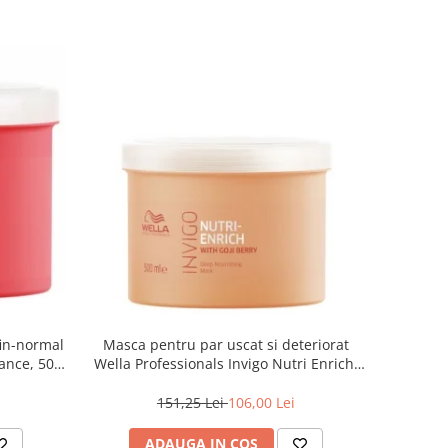
fin-normal
Masca pentru par uscat si deteriorat
iance, 500
Wella Professionals Invigo Nutri Enrich,
500 ml
151,25 Lei
106,00 Lei
ADAUGA IN COS