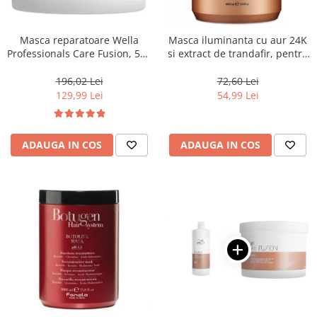
WELLA PROFESSIONALS
Masca reparatoare Wella
Masca iluminanta cu aur 24K
Professionals Care Fusion, 500
si extract de trandafir, pentru
ml
toate tipurile de par, Fanola
Oro Therapy, 1000 ml
196,02 Lei
72,60 Lei
129,99 Lei
54,99 Lei
ADAUGA IN COS
ADAUGA IN COS