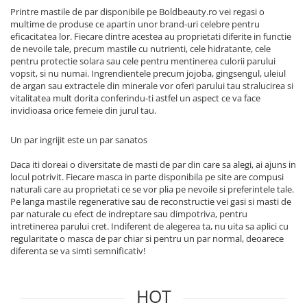
Printre mastile de par disponibile pe Boldbeauty.ro vei regasi o
multime de produse ce apartin unor brand-uri celebre pentru
eficacitatea lor. Fiecare dintre acestea au proprietati diferite in functie
de nevoile tale, precum mastile cu nutrienti, cele hidratante, cele
pentru protectie solara sau cele pentru mentinerea culorii parului
vopsit, si nu numai. Ingrendientele precum jojoba, gingsengul, uleiul
de argan sau extractele din minerale vor oferi parului tau stralucirea si
vitalitatea mult dorita conferindu-ti astfel un aspect ce va face
invidioasa orice femeie din jurul tau.
Un par ingrijit este un par sanatos
Daca iti doreai o diversitate de masti de par din care sa alegi, ai ajuns in
locul potrivit. Fiecare masca in parte disponibila pe site are compusi
naturali care au proprietati ce se vor plia pe nevoile si preferintele tale.
Pe langa mastile regenerative sau de reconstructie vei gasi si masti de
par naturale cu efect de indreptare sau dimpotriva, pentru
intretinerea parului cret. Indiferent de alegerea ta, nu uita sa aplici cu
regularitate o masca de par chiar si pentru un par normal, deoarece
diferenta se va simti semnificativ!
HOT