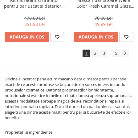
Kit hidratant si hranitor
Masca nuantatoare Wella
pentru par uscat si deteriorat
Color Fresh Caramel Glaze
Milk Shake Integrity &
Mask, 150 ml
Strength
470,00 Lei
70,00 Lei
351,98 Lei
49,99 Lei
ADAUGA IN COS
ADAUGA IN COS
1
2
3
5
...
Oricine a incercat pana acum macar o data o masca pentru par stie
exact de ce aceste produse se bucura de un succes imens in randul
produselor cosmetice. Datorita proprietatilor lor hidratante,
nutritionale si estetice femeile din toata lumea apeleaza saptamanal la
aceasta modalitate aproape magica de a-si reconditiona, repara si
intretine podoaba capilara. Daca iti doresti un par luminos si sanatos
alege-ti una dintre aceste masti pentru par si bucura-te de efectele lor
benefice!
Proprietati si ingrendiente