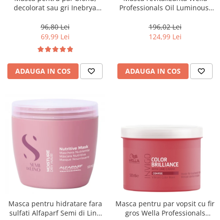
decolorat sau gri Inebrya
Professionals Oil Luminous,
Blondesse No-Yellow, 1000 ml
500 ml
96,80 Lei
196,02 Lei
69,99 Lei
124,99 Lei
ADAUGA IN COS
ADAUGA IN COS
Masca pentru hidratare fara
Masca pentru par vopsit cu fir
sulfati Alfaparf Semi di Lino
gros Wella Professionals