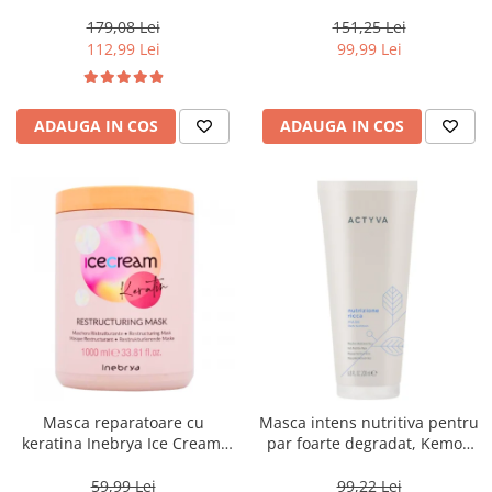
Moisture Nutritive Mask, 500
Invigo Brilliance, 500 ml
ml
179,08 Lei
151,25 Lei
112,99 Lei
99,99 Lei
ADAUGA IN COS
ADAUGA IN COS
Masca reparatoare cu
Masca intens nutritiva pentru
keratina Inebrya Ice Cream,
par foarte degradat, Kemon
1000 ml
Actyva Nutrizione Ricca, 200
ml
59,99 Lei
99,22 Lei