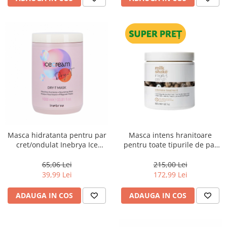
Masca hidratanta pentru par
Masca intens hranitoare
cret/ondulat Inebrya Ice
pentru toate tipurile de par
Cream Dry-T, 1000 ml
Milk Shake Integrity &
Strength Intensive Treatment,
65,06 Lei
215,00 Lei
500 ml
39,99 Lei
172,99 Lei
ADAUGA IN COS
ADAUGA IN COS