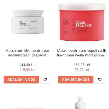
Masca nutritiva pentru par
Masca pentru par vopsit cu fir
deshidratat si degradat
fin-normal Wella Professionals
Keune Care Vital Nutrition
Invigo Brilliance, 500 ml
Mask, 250 ml
144,40 Lei
151,25 Lei
115,99 Lei
99,99 Lei
ADAUGA IN COS
ADAUGA IN COS