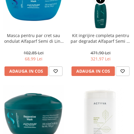
Masca pentru par cret sau
Kit ingrijire completa pentru
ondulat Alfaparf Semi di Lino
par degradat Alfaparf Semi di
Curls Enhancing, 200 ml
Lino Reconstruction
Reparative, Salon Size
102,85 Lei
471,90 Lei
68,99 Lei
321,97 Lei
ADAUGA IN COS
ADAUGA IN COS