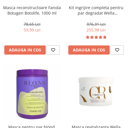
Masca reconstructoare Fanola
Kit ingrijire completa pentru
Botugen Botolife, 1000 ml
par degradat Wella
Professionals Care Fusion,
Salon Size
78,65 Lei
376,31 Lei
59,99 Lei
255,98 Lei
ADAUGA IN COS
ADAUGA IN COS
Masca pentru par blond,
Masca revitalizanta Wella