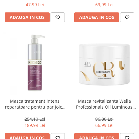
47,99 Lei
69,99 Lei
ADAUGA IN COS
ADAUGA IN COS
Masca tratament intens
Masca revitalizanta Wella
reparatoare pentru par Joico
Professionals Oil Luminous
Defy Damage KBOND20 Power
150 ml
Mask, 500 ml
254,10 Lei
96,80 Lei
189,99 Lei
66,99 Lei
ADAUGA IN COS
ADAUGA IN COS