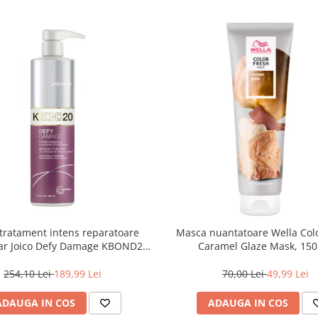
tratament intens reparatoare
Masca nuantatoare Wella Col
ar Joico Defy Damage KBOND20
Caramel Glaze Mask, 150
Power Mask, 500 ml
254,10 Lei
189,99 Lei
70,00 Lei
49,99 Lei
ADAUGA IN COS
ADAUGA IN COS