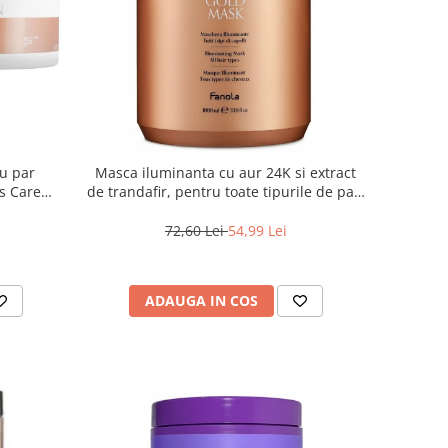
ru par
Masca iluminanta cu aur 24K si extract
s Care
de trandafir, pentru toate tipurile de par,
Fanola Oro Therapy, 1000 ml
72,60 Lei
54,99 Lei
ADAUGA IN COS