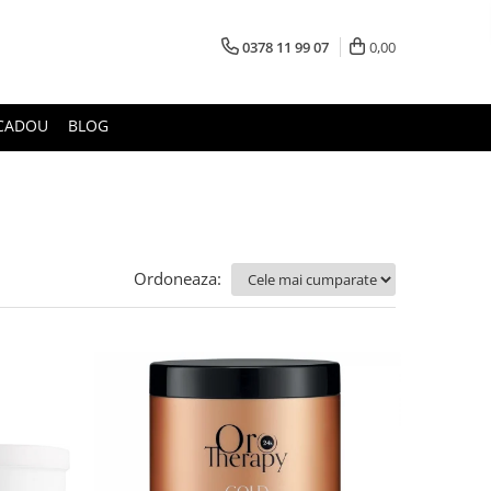
0378 11 99 07
0,00
CADOU
BLOG
Ordoneaza: