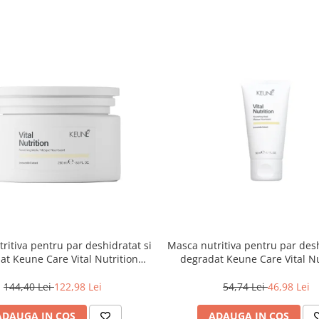
ritiva pentru par deshidratat si
Masca nutritiva pentru par desh
at Keune Care Vital Nutrition
degradat Keune Care Vital Nu
Mask, 250 ml
Mask, 50 ml
144,40 Lei
122,98 Lei
54,74 Lei
46,98 Lei
ADAUGA IN COS
ADAUGA IN COS