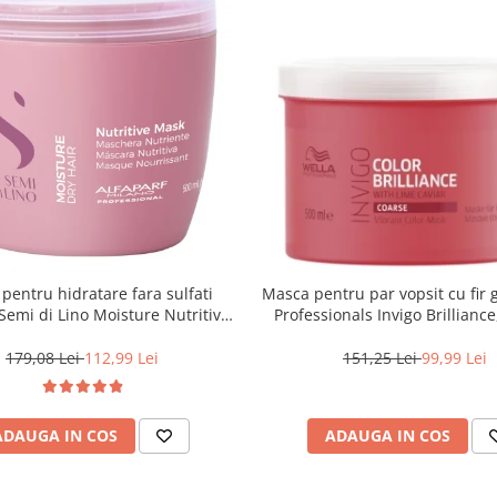
pentru hidratare fara sulfati
Masca pentru par vopsit cu fir 
 Semi di Lino Moisture Nutritive
Professionals Invigo Brillianc
Mask, 500 ml
179,08 Lei
112,99 Lei
151,25 Lei
99,99 Lei
ADAUGA IN COS
ADAUGA IN COS