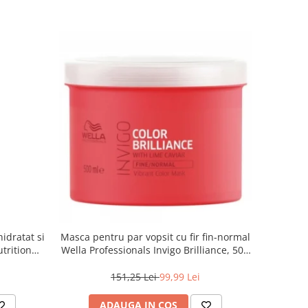
idratat si
Masca pentru par vopsit cu fir fin-normal
trition
Wella Professionals Invigo Brilliance, 500
ml
151,25 Lei
99,99 Lei
ADAUGA IN COS