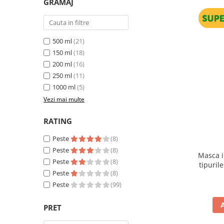
GRAMAJ
500 ml
(21)
150 ml
(18)
200 ml
(16)
250 ml
(11)
1000 ml
(5)
Vezi mai multe
RATING
Peste
(8)
Peste
(8)
Masca i
Peste
(8)
tipuril
Peste
(8)
Strengt
Peste
(99)
PRET