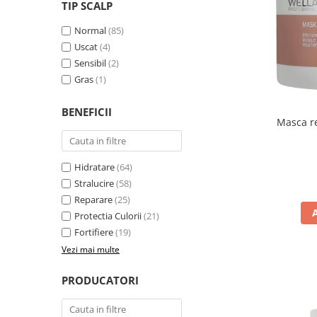
WELLA PROFESSIONALS
TIP SCALP
Normal
(85)
Uscat
(4)
Sensibil
(2)
Gras
(1)
BENEFICII
Masca re
Hidratare
(64)
Stralucire
(58)
Reparare
(25)
Protectia Culorii
(21)
Fortifiere
(19)
Vezi mai multe
PRODUCATORI