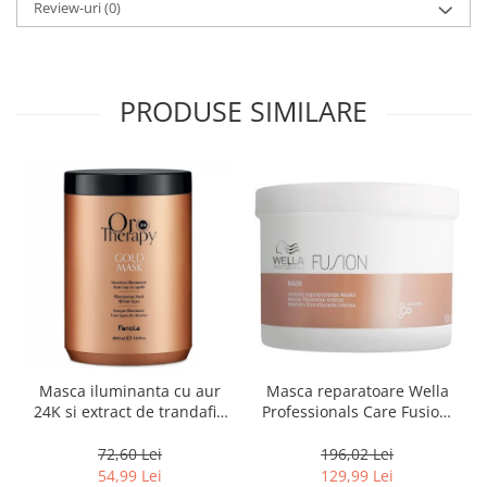
Review-uri
(0)
PRODUSE SIMILARE
Masca iluminanta cu aur
Masca reparatoare Wella
24K si extract de trandafir,
Professionals Care Fusion,
pentru toate tipurile de par,
500 ml
Fanola Oro Therapy, 1000
72,60 Lei
196,02 Lei
ml
54,99 Lei
129,99 Lei