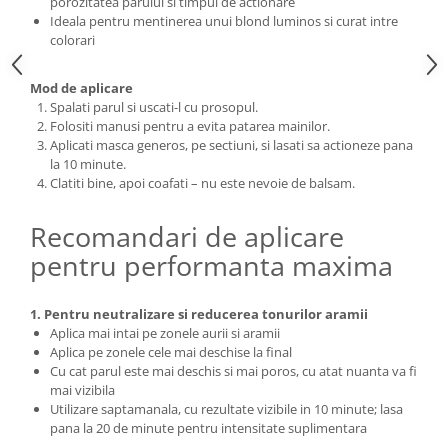
porozitatea parului si timpul de actionare
Ideala pentru mentinerea unui blond luminos si curat intre
colorari
Mod de aplicare
Spalati parul si uscati-l cu prosopul.
Folositi manusi pentru a evita patarea mainilor.
Aplicati masca generos, pe sectiuni, si lasati sa actioneze pana
la 10 minute.
Clatiti bine, apoi coafati – nu este nevoie de balsam.
Recomandari de aplicare
pentru performanta maxima
1. Pentru neutralizare si reducerea tonurilor aramii
Aplica mai intai pe zonele aurii si aramii
Aplica pe zonele cele mai deschise la final
Cu cat parul este mai deschis si mai poros, cu atat nuanta va fi
mai vizibila
Utilizare saptamanala, cu rezultate vizibile in 10 minute; lasa
pana la 20 de minute pentru intensitate suplimentara