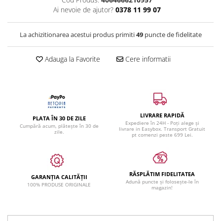
Ai nevoie de ajutor?
0378 11 99 07
La achizitionarea acestui produs primiti
49
puncte de fidelitate
Adauga la Favorite
Cere informatii
LIVRARE RAPIDĂ
PLATA ÎN 30 DE ZILE
Expediere în 24H - Poți alege și
Cumpără acum, plătește în 30 de
livrare in Easybox. Transport Gratuit
zile.
pt comenzi peste 699 Lei.
RĂSPLĂTIM FIDELITATEA
GARANȚIA CALITĂȚII
Adună puncte și folosește-le în
100% PRODUSE ORIGINALE
magazin!