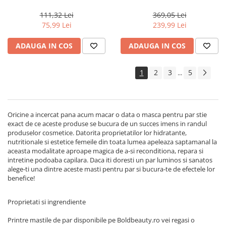
Milano Semi di Lino
Actyva Nuova Fibra, 1000 ml
Reconstruction, 200 ml
111,32 Lei
369,05 Lei
75,99 Lei
239,99 Lei
ADAUGA IN COS
ADAUGA IN COS
1
2
3
5
...
Oricine a incercat pana acum macar o data o masca pentru par stie
exact de ce aceste produse se bucura de un succes imens in randul
produselor cosmetice. Datorita proprietatilor lor hidratante,
nutritionale si estetice femeile din toata lumea apeleaza saptamanal la
aceasta modalitate aproape magica de a-si reconditiona, repara si
intretine podoaba capilara. Daca iti doresti un par luminos si sanatos
alege-ti una dintre aceste masti pentru par si bucura-te de efectele lor
benefice!
Proprietati si ingrendiente
Printre mastile de par disponibile pe Boldbeauty.ro vei regasi o