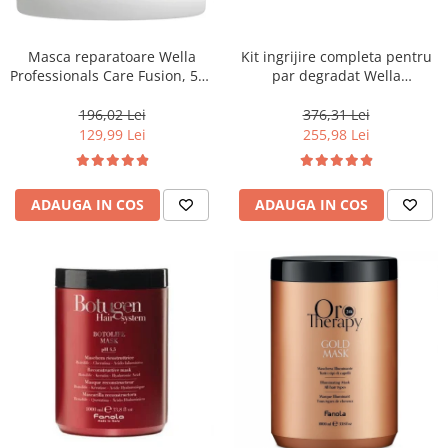
WELLA PROFESSIONALS
Masca reparatoare Wella
Kit ingrijire completa pentru
Professionals Care Fusion, 500
par degradat Wella
ml
Professionals Care Fusion,
Salon Size
196,02 Lei
376,31 Lei
129,99 Lei
255,98 Lei
ADAUGA IN COS
ADAUGA IN COS