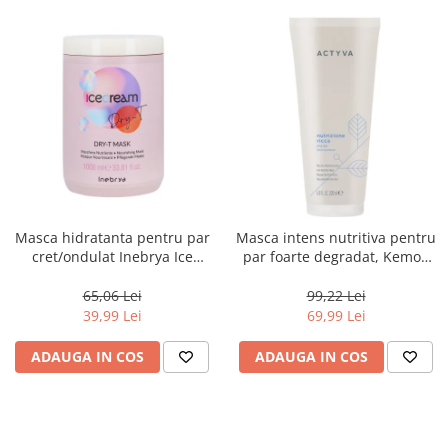
Masca hidratanta pentru par
Masca intens nutritiva pentru
cret/ondulat Inebrya Ice
par foarte degradat, Kemon
Cream Dry-T, 1000 ml
Actyva Nutrizione Ricca, 200
ml
65,06 Lei
99,22 Lei
39,99 Lei
69,99 Lei
ADAUGA IN COS
ADAUGA IN COS