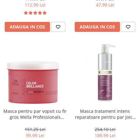
112,99 Lei
47,99 Lei
ADAUGA IN COS
ADAUGA IN COS
Masca pentru par vopsit cu fir
Masca tratament intens
gros Wella Professionals
reparatoare pentru par Joico
Invigo Brilliance, 500 ml
Defy Damage KBOND20 Power
Mask, 500 ml
151,25 Lei
254,10 Lei
99,99 Lei
189,99 Lei