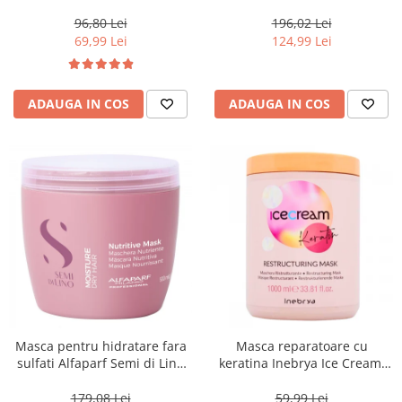
Blondesse No-Yellow, 1000 ml
500 ml
96,80 Lei
196,02 Lei
69,99 Lei
124,99 Lei
ADAUGA IN COS
ADAUGA IN COS
Masca pentru hidratare fara
Masca reparatoare cu
sulfati Alfaparf Semi di Lino
keratina Inebrya Ice Cream,
Moisture Nutritive Mask, 500
1000 ml
ml
179,08 Lei
59,99 Lei