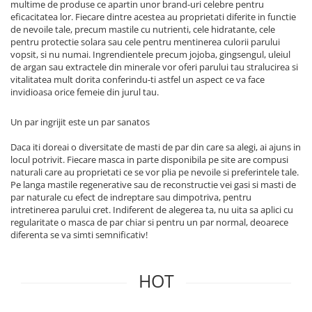
multime de produse ce apartin unor brand-uri celebre pentru
eficacitatea lor. Fiecare dintre acestea au proprietati diferite in functie
de nevoile tale, precum mastile cu nutrienti, cele hidratante, cele
pentru protectie solara sau cele pentru mentinerea culorii parului
vopsit, si nu numai. Ingrendientele precum jojoba, gingsengul, uleiul
de argan sau extractele din minerale vor oferi parului tau stralucirea si
vitalitatea mult dorita conferindu-ti astfel un aspect ce va face
invidioasa orice femeie din jurul tau.
Un par ingrijit este un par sanatos
Daca iti doreai o diversitate de masti de par din care sa alegi, ai ajuns in
locul potrivit. Fiecare masca in parte disponibila pe site are compusi
naturali care au proprietati ce se vor plia pe nevoile si preferintele tale.
Pe langa mastile regenerative sau de reconstructie vei gasi si masti de
par naturale cu efect de indreptare sau dimpotriva, pentru
intretinerea parului cret. Indiferent de alegerea ta, nu uita sa aplici cu
regularitate o masca de par chiar si pentru un par normal, deoarece
diferenta se va simti semnificativ!
HOT