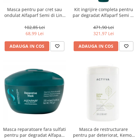
Masca pentru par cret sau
Kit ingrijire completa pentru
ondulat Alfaparf Semi di Lino
par degradat Alfaparf Semi di
Curls Enhancing, 200 ml
Lino Reconstruction
Reparative, Salon Size
102,85 Lei
471,90 Lei
68,99 Lei
321,97 Lei
ADAUGA IN COS
ADAUGA IN COS
Masca reparatoare fara sulfati
Masca de restructurare
pentru par degradat Alfaparf
pentru par deteriorat, Kemon