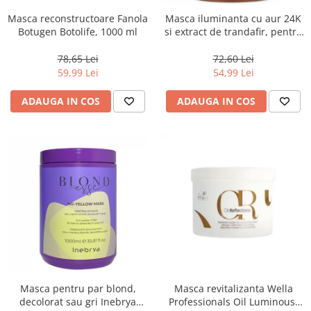
Masca reconstructoare Fanola
Masca iluminanta cu aur 24K
Botugen Botolife, 1000 ml
si extract de trandafir, pentru
toate tipurile de par, Fanola
Oro Therapy, 1000 ml
78,65 Lei
72,60 Lei
59,99 Lei
54,99 Lei
ADAUGA IN COS
ADAUGA IN COS
Masca pentru par blond,
Masca revitalizanta Wella
decolorat sau gri Inebrya
Professionals Oil Luminous,