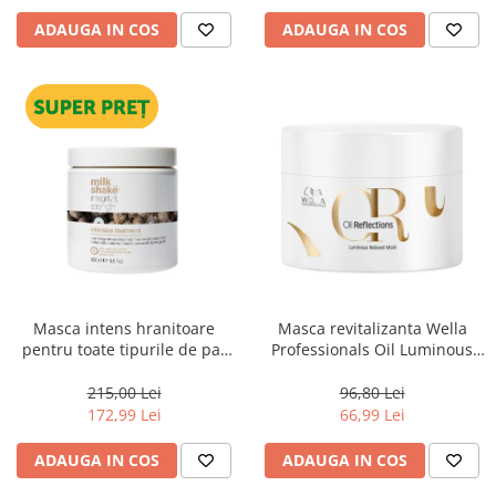
ADAUGA IN COS
ADAUGA IN COS
Masca intens hranitoare
Masca revitalizanta Wella
pentru toate tipurile de par
Professionals Oil Luminous
Milk Shake Integrity &
150 ml
Strength Intensive Treatment,
215,00 Lei
96,80 Lei
500 ml
172,99 Lei
66,99 Lei
ADAUGA IN COS
ADAUGA IN COS