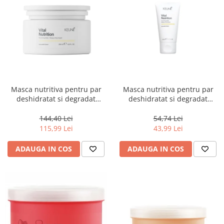
Masca nutritiva pentru par
Masca nutritiva pentru par
deshidratat si degradat
deshidratat si degradat
Keune Care Vital Nutrition
Keune Care Vital Nutrition
Mask, 250 ml
Mask, 50 ml
144,40 Lei
54,74 Lei
115,99 Lei
43,99 Lei
ADAUGA IN COS
ADAUGA IN COS