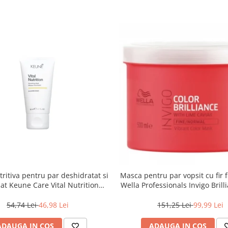
ritiva pentru par deshidratat si
Masca pentru par vopsit cu fir 
at Keune Care Vital Nutrition
Wella Professionals Invigo Brill
Mask, 50 ml
ml
54,74 Lei
46,98 Lei
151,25 Lei
99,99 Lei
ADAUGA IN COS
ADAUGA IN COS