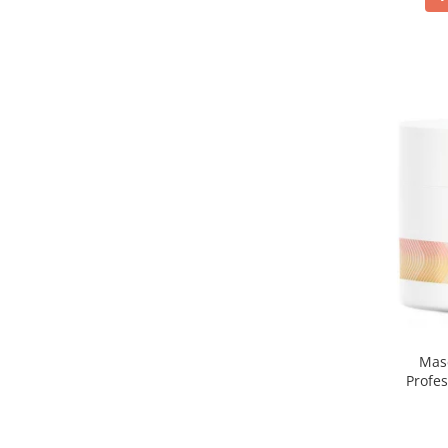
Masc
Profes