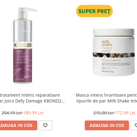
tratament intens reparatoare
Masca intens hranitoare pent
ar Joico Defy Damage KBOND20
tipurile de par Milk Shake Int
Power Mask, 500 ml
Strength Intensive Treatment
254,10 Lei
189,99 Lei
215,00 Lei
172,99 Lei
ADAUGA IN COS
ADAUGA IN COS