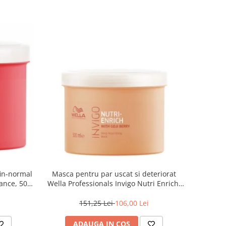
fin-normal
Masca pentru par uscat si deteriorat
iance, 500
Wella Professionals Invigo Nutri Enrich,
500 ml
151,25 Lei
106,00 Lei
ADAUGA IN COS