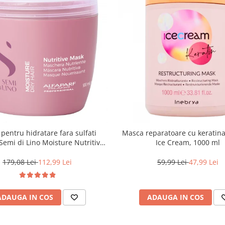
pentru hidratare fara sulfati
Masca reparatoare cu keratin
 Semi di Lino Moisture Nutritive
Ice Cream, 1000 ml
Mask, 500 ml
179,08 Lei
112,99 Lei
59,99 Lei
47,99 Lei
ADAUGA IN COS
ADAUGA IN COS