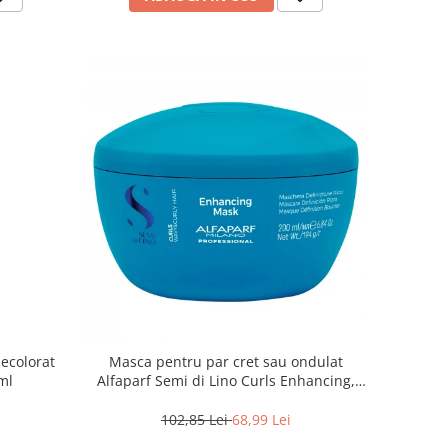
ecolorat
Masca pentru par cret sau ondulat
ml
Alfaparf Semi di Lino Curls Enhancing,
200 ml
102,85 Lei
68,99 Lei