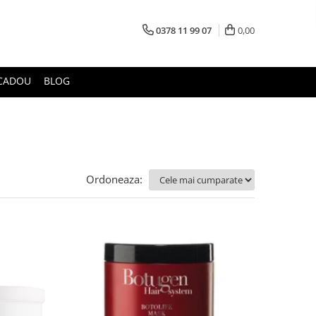
0378 11 99 07
0,00
CADOU
BLOG
Ordoneaza: