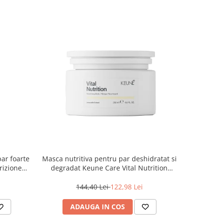
par foarte
Masca nutritiva pentru par deshidratat si
rizione
degradat Keune Care Vital Nutrition
Mask, 250 ml
144,40 Lei
122,98 Lei
ADAUGA IN COS