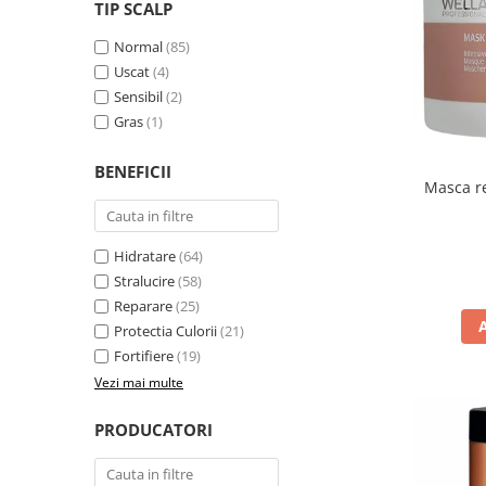
WELLA PROFESSIONALS
TIP SCALP
Normal
(85)
Uscat
(4)
Sensibil
(2)
Gras
(1)
BENEFICII
Masca re
Hidratare
(64)
Stralucire
(58)
Reparare
(25)
Protectia Culorii
(21)
Fortifiere
(19)
Vezi mai multe
PRODUCATORI