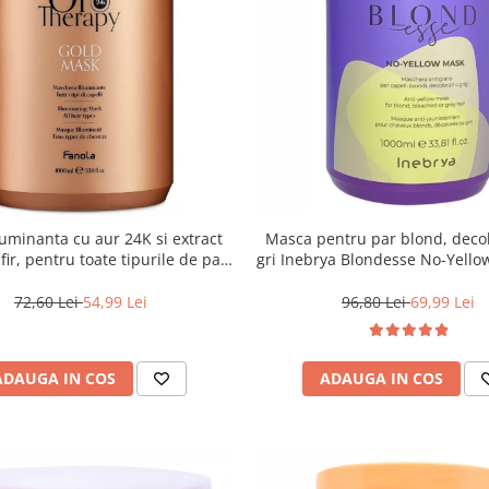
uminanta cu aur 24K si extract
Masca pentru par blond, deco
ir, pentru toate tipurile de par,
gri Inebrya Blondesse No-Yello
ola Oro Therapy, 1000 ml
72,60 Lei
54,99 Lei
96,80 Lei
69,99 Lei
ADAUGA IN COS
ADAUGA IN COS