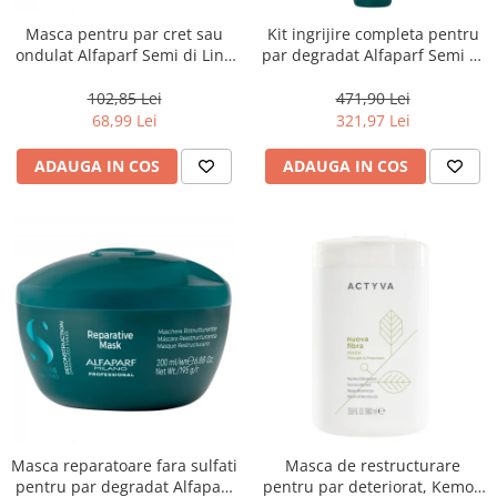
Masca pentru par cret sau
Kit ingrijire completa pentru
ondulat Alfaparf Semi di Lino
par degradat Alfaparf Semi di
Curls Enhancing, 200 ml
Lino Reconstruction
Reparative, Salon Size
102,85 Lei
471,90 Lei
68,99 Lei
321,97 Lei
ADAUGA IN COS
ADAUGA IN COS
Masca reparatoare fara sulfati
Masca de restructurare
pentru par degradat Alfaparf
pentru par deteriorat, Kemon