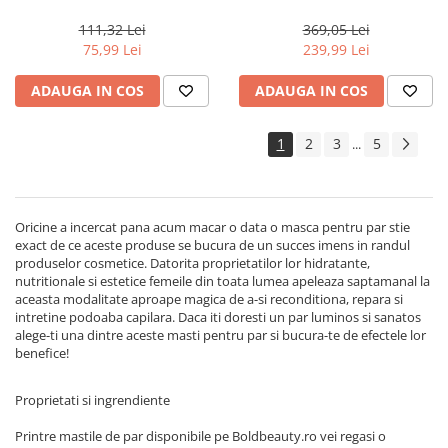
Milano Semi di Lino
Actyva Nuova Fibra, 1000 ml
Reconstruction, 200 ml
111,32 Lei
369,05 Lei
75,99 Lei
239,99 Lei
ADAUGA IN COS
ADAUGA IN COS
1
2
3
5
...
Oricine a incercat pana acum macar o data o masca pentru par stie
exact de ce aceste produse se bucura de un succes imens in randul
produselor cosmetice. Datorita proprietatilor lor hidratante,
nutritionale si estetice femeile din toata lumea apeleaza saptamanal la
aceasta modalitate aproape magica de a-si reconditiona, repara si
intretine podoaba capilara. Daca iti doresti un par luminos si sanatos
alege-ti una dintre aceste masti pentru par si bucura-te de efectele lor
benefice!
Proprietati si ingrendiente
Printre mastile de par disponibile pe Boldbeauty.ro vei regasi o