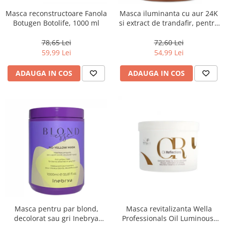
Masca reconstructoare Fanola
Masca iluminanta cu aur 24K
Botugen Botolife, 1000 ml
si extract de trandafir, pentru
toate tipurile de par, Fanola
Oro Therapy, 1000 ml
78,65 Lei
72,60 Lei
59,99 Lei
54,99 Lei
ADAUGA IN COS
ADAUGA IN COS
Masca pentru par blond,
Masca revitalizanta Wella
decolorat sau gri Inebrya
Professionals Oil Luminous,