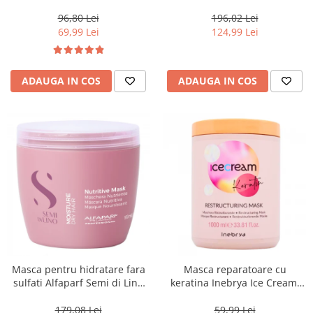
Blondesse No-Yellow, 1000 ml
500 ml
96,80 Lei
196,02 Lei
69,99 Lei
124,99 Lei
ADAUGA IN COS
ADAUGA IN COS
Masca pentru hidratare fara
Masca reparatoare cu
sulfati Alfaparf Semi di Lino
keratina Inebrya Ice Cream,
Moisture Nutritive Mask, 500
1000 ml
ml
179,08 Lei
59,99 Lei