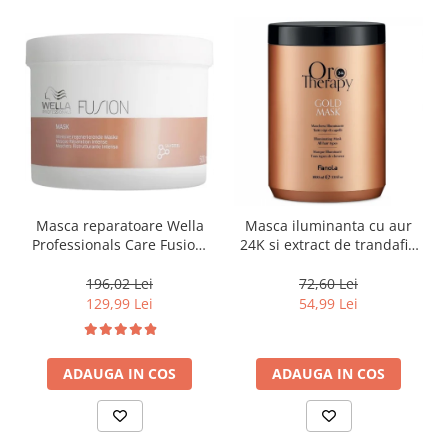
Masca reparatoare Wella
Masca iluminanta cu aur
Professionals Care Fusion,
24K si extract de trandafir,
500 ml
pentru toate tipurile de par,
Fanola Oro Therapy, 1000
196,02 Lei
72,60 Lei
ml
129,99 Lei
54,99 Lei
ADAUGA IN COS
ADAUGA IN COS