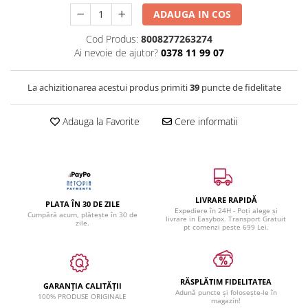
ADAUGA IN COS
Cod Produs:
8008277263274
Ai nevoie de ajutor?
0378 11 99 07
La achizitionarea acestui produs primiti
39
puncte de fidelitate
Adauga la Favorite
Cere informatii
LIVRARE RAPIDĂ
PLATA ÎN 30 DE ZILE
Expediere în 24H - Poți alege și
Cumpără acum, plătește în 30 de
livrare in Easybox. Transport Gratuit
zile.
pt comenzi peste 699 Lei.
RĂSPLĂTIM FIDELITATEA
GARANȚIA CALITĂȚII
Adună puncte și folosește-le în
100% PRODUSE ORIGINALE
magazin!