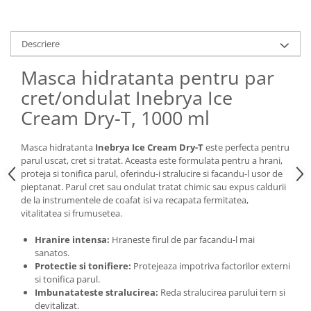
Descriere
Masca hidratanta pentru par
cret/ondulat Inebrya Ice
Cream Dry-T, 1000 ml
Masca hidratanta
Inebrya Ice Cream Dry-T
este perfecta pentru
parul uscat, cret si tratat. Aceasta este formulata pentru a hrani,
proteja si tonifica parul, oferindu-i stralucire si facandu-l usor de
pieptanat. Parul cret sau ondulat tratat chimic sau expus caldurii
de la instrumentele de coafat isi va recapata fermitatea,
vitalitatea si frumusetea.
Hranire intensa:
Hraneste firul de par facandu-l mai
sanatos.
Protectie si tonifiere:
Protejeaza impotriva factorilor externi
si tonifica parul.
Imbunatateste stralucirea:
Reda stralucirea parului tern si
devitalizat.