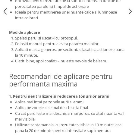
Potrivita pentru rezultate de la subtil la intens, in functie de
porozitatea parului si timpul de actionare
Ideala pentru mentinerea unei nuante calde si luminoase
intre colorari
Mod de aplicare
Spalati parul si uscati-l cu prosopul.
Folositi manusi pentru a evita patarea mainilor.
Aplicati masca generos, pe sectiuni, si lasati sa actioneze pana
la 10 minute.
Clatiti bine, apoi coafati – nu este nevoie de balsam.
Recomandari de aplicare pentru
performanta maxima
1.
Pentru neutralizare si reducerea tonurilor aramii
Aplica mai intai pe zonele aurii si aramii
Aplica pe zonele cele mai deschise la final
Cu cat parul este mai deschis si mai poros, cu atat nuanta va fi
mai vizibila
Utilizare saptamanala, cu rezultate vizibile in 10 minute; lasa
pana la 20 de minute pentru intensitate suplimentara