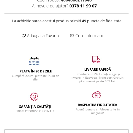
Ai nevoie de ajutor?
0378 11 99 07
La achizitionarea acestui produs primiti
49
puncte de fidelitate
Adauga la Favorite
Cere informatii
LIVRARE RAPIDĂ
PLATA ÎN 30 DE ZILE
Expediere în 24H - Poți alege și
Cumpără acum, plătește în 30 de
livrare in Easybox. Transport Gratuit
zile.
pt comenzi peste 699 Lei.
RĂSPLĂTIM FIDELITATEA
GARANȚIA CALITĂȚII
Adună puncte și folosește-le în
100% PRODUSE ORIGINALE
magazin!