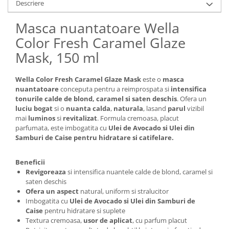
Descriere
Masca nuantatoare Wella
Color Fresh Caramel Glaze
Mask, 150 ml
Wella Color Fresh Caramel Glaze Mask
este o
masca
nuantatoare
conceputa pentru a reimprospata si
intensifica
tonurile calde de blond, caramel si saten deschis
. Ofera un
luciu bogat
si o
nuanta calda
,
naturala
, lasand
parul
vizibil
mai
luminos
si
revitalizat
. Formula cremoasa, placut
parfumata, este imbogatita cu
Ulei de Avocado si Ulei din
Samburi de Caise pentru hidratare si catifelare.
Beneficii
Revigoreaza
si intensifica nuantele calde de blond, caramel si
saten deschis
Ofera un aspect
natural, uniform si stralucitor
Imbogatita cu
Ulei de Avocado si Ulei din Samburi de
Caise
pentru hidratare si suplete
Textura cremoasa,
usor de aplicat
, cu parfum placut