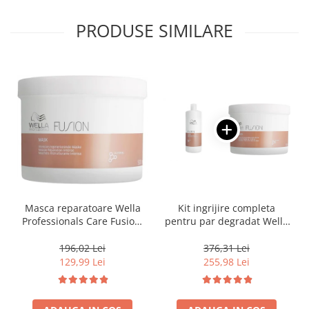
PRODUSE SIMILARE
Masca reparatoare Wella
Kit ingrijire completa
Professionals Care Fusion,
pentru par degradat Wella
500 ml
Professionals Care Fusion,
Salon Size
196,02 Lei
376,31 Lei
129,99 Lei
255,98 Lei