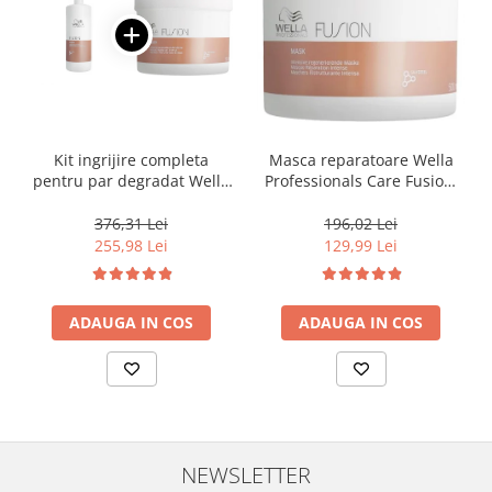
Kit ingrijire completa
Masca reparatoare Wella
pentru par degradat Wella
Professionals Care Fusion,
Professionals Care Fusion,
500 ml
Salon Size
376,31 Lei
196,02 Lei
255,98 Lei
129,99 Lei
ADAUGA IN COS
ADAUGA IN COS
NEWSLETTER