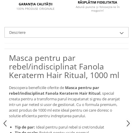
RĂSPLĂTIM FIDELITATEA
GARANȚIA CALITĂȚII
Adună puncte și folosește-le în
100% PRODUSE ORIGINALE
magazin!
Descriere
Masca pentru par
rebel/indisciplinat Fanola
Keraterm Hair Ritual, 1000 ml
Descopera beneficiile oferite de
Masca pentru par
rebel/indisciplinat Fanola Keraterm Hair Ritual
, special
creata pentru a transforma parul incapatanat si greu de aranjat
intr-un par neted si usor de gestionat. Cu o formula premium,
acest produs de 1000 ml este ideal pentru cei care doresc o
solutie eficienta pentru indreptarea parului.
Tip de par:
Ideal pentru parul rebel si cret/ondulat
Tip de scalp:
Potrivit pentru scalp normal