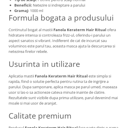
Beneficii:
Netezire si indreptare a parului
Gramaj:
1000 ml
Formula bogata a produsului
Continutul bogat al mastii
Fanola Keraterm Hair Ritual
ofera
hidratare intensa si controleaza frizz-ul, oferindu-i parului un
aspect sanatos si vibrant. Indiferent de cat de incurcat sau
voluminos este parul tau, aceasta masca ajuta la descurcarea si
netezirea firelor rebele.
Usurinta in utilizare
Aplicatia mastii
Fanola Keraterm Hair Ritual
este simpla si
rapida, fiind o solutie perfecta pentru rutina ta de ingrijire a
parului. Dupa samponare, aplica masca pe parul umed, maseaza
usor si las-o sa actioneze cateva minute inainte de clatire.
Rezultatele sunt vizibile dupa prima utilizare, parul devenind mai
moale si mai usor de aranjat.
Calitate premium
Produsul
Fanola Keraterm Hair Ritual
face parte dintr-o gama