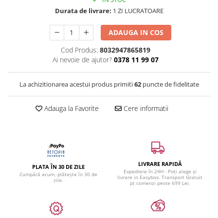
Durata de livrare:
1 ZI LUCRATOARE
ADAUGA IN COS
Cod Produs:
8032947865819
Ai nevoie de ajutor?
0378 11 99 07
La achizitionarea acestui produs primiti
62
puncte de fidelitate
Adauga la Favorite
Cere informatii
LIVRARE RAPIDĂ
PLATA ÎN 30 DE ZILE
Expediere în 24H - Poți alege și
Cumpără acum, plătește în 30 de
livrare in Easybox. Transport Gratuit
zile.
pt comenzi peste 699 Lei.