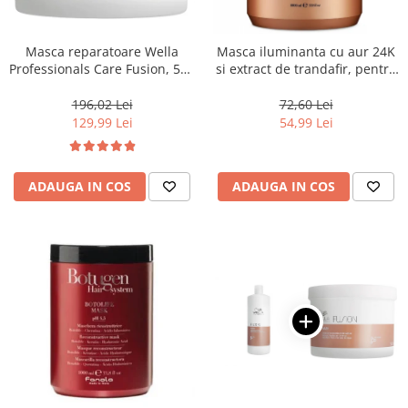
WELLA PROFESSIONALS
Masca reparatoare Wella
Masca iluminanta cu aur 24K
Professionals Care Fusion, 500
si extract de trandafir, pentru
ml
toate tipurile de par, Fanola
Oro Therapy, 1000 ml
196,02 Lei
72,60 Lei
129,99 Lei
54,99 Lei
ADAUGA IN COS
ADAUGA IN COS