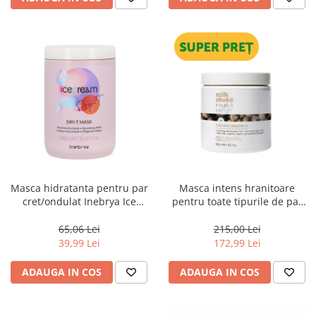
Masca hidratanta pentru par
Masca intens hranitoare
cret/ondulat Inebrya Ice
pentru toate tipurile de par
Cream Dry-T, 1000 ml
Milk Shake Integrity &
Strength Intensive Treatment,
65,06 Lei
215,00 Lei
500 ml
39,99 Lei
172,99 Lei
ADAUGA IN COS
ADAUGA IN COS