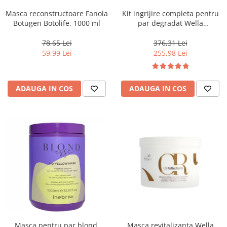
Masca reconstructoare Fanola
Kit ingrijire completa pentru
Botugen Botolife, 1000 ml
par degradat Wella
Professionals Care Fusion,
Salon Size
78,65 Lei
376,31 Lei
59,99 Lei
255,98 Lei
ADAUGA IN COS
ADAUGA IN COS
Masca pentru par blond,
Masca revitalizanta Wella