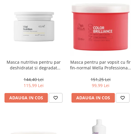
Masca nutritiva pentru par
Masca pentru par vopsit cu fir
deshidratat si degradat
fin-normal Wella Professionals
Keune Care Vital Nutrition
Invigo Brilliance, 500 ml
Mask, 250 ml
144,40 Lei
151,25 Lei
115,99 Lei
99,99 Lei
ADAUGA IN COS
ADAUGA IN COS