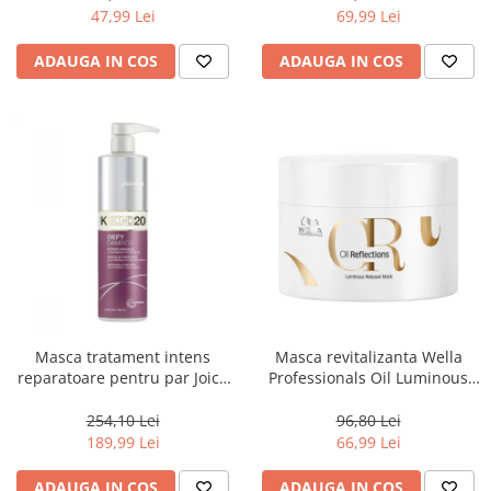
47,99 Lei
69,99 Lei
ADAUGA IN COS
ADAUGA IN COS
Masca tratament intens
Masca revitalizanta Wella
reparatoare pentru par Joico
Professionals Oil Luminous
Defy Damage KBOND20 Power
150 ml
Mask, 500 ml
254,10 Lei
96,80 Lei
189,99 Lei
66,99 Lei
ADAUGA IN COS
ADAUGA IN COS