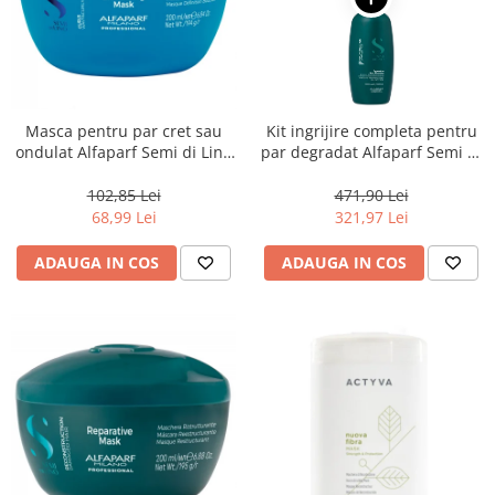
Masca pentru par cret sau
Kit ingrijire completa pentru
ondulat Alfaparf Semi di Lino
par degradat Alfaparf Semi di
Curls Enhancing, 200 ml
Lino Reconstruction
Reparative, Salon Size
102,85 Lei
471,90 Lei
68,99 Lei
321,97 Lei
ADAUGA IN COS
ADAUGA IN COS