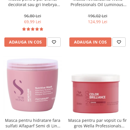
decolorat sau gri Inebrya
Professionals Oil Luminous,
Blondesse No-Yellow, 1000 ml
500 ml
96,80 Lei
196,02 Lei
69,99 Lei
124,99 Lei
ADAUGA IN COS
ADAUGA IN COS
Masca pentru hidratare fara
Masca pentru par vopsit cu fir
sulfati Alfaparf Semi di Lino
gros Wella Professionals