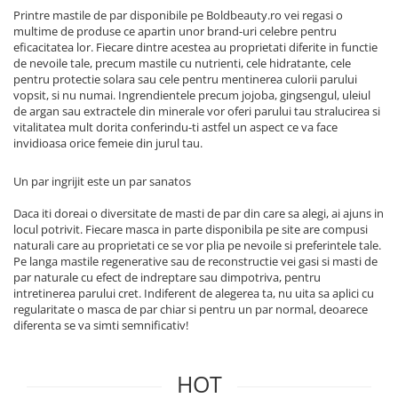
Printre mastile de par disponibile pe Boldbeauty.ro vei regasi o
multime de produse ce apartin unor brand-uri celebre pentru
eficacitatea lor. Fiecare dintre acestea au proprietati diferite in functie
de nevoile tale, precum mastile cu nutrienti, cele hidratante, cele
pentru protectie solara sau cele pentru mentinerea culorii parului
vopsit, si nu numai. Ingrendientele precum jojoba, gingsengul, uleiul
de argan sau extractele din minerale vor oferi parului tau stralucirea si
vitalitatea mult dorita conferindu-ti astfel un aspect ce va face
invidioasa orice femeie din jurul tau.
Un par ingrijit este un par sanatos
Daca iti doreai o diversitate de masti de par din care sa alegi, ai ajuns in
locul potrivit. Fiecare masca in parte disponibila pe site are compusi
naturali care au proprietati ce se vor plia pe nevoile si preferintele tale.
Pe langa mastile regenerative sau de reconstructie vei gasi si masti de
par naturale cu efect de indreptare sau dimpotriva, pentru
intretinerea parului cret. Indiferent de alegerea ta, nu uita sa aplici cu
regularitate o masca de par chiar si pentru un par normal, deoarece
diferenta se va simti semnificativ!
HOT