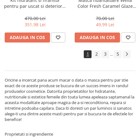
Kit hidratant si hranitor
Masca nuantatoare Wella
pentru par uscat si deteriorat
Color Fresh Caramel Glaze
Milk Shake Integrity &
Mask, 150 ml
Strength
470,00 Lei
70,00 Lei
351,98 Lei
49,99 Lei
ADAUGA IN COS
ADAUGA IN COS
1
2
3
5
...
Oricine a incercat pana acum macar o data o masca pentru par stie
exact de ce aceste produse se bucura de un succes imens in randul
produselor cosmetice. Datorita proprietatilor lor hidratante,
nutritionale si estetice femeile din toata lumea apeleaza saptamanal la
aceasta modalitate aproape magica de a-si reconditiona, repara si
intretine podoaba capilara. Daca iti doresti un par luminos si sanatos
alege-ti una dintre aceste masti pentru par si bucura-te de efectele lor
benefice!
Proprietati si ingrendiente