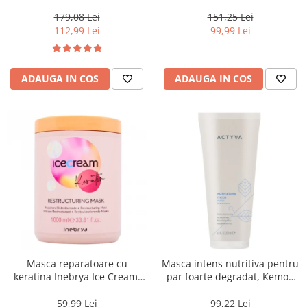
Moisture Nutritive Mask, 500
Invigo Brilliance, 500 ml
ml
179,08 Lei
151,25 Lei
112,99 Lei
99,99 Lei
ADAUGA IN COS
ADAUGA IN COS
Masca reparatoare cu
Masca intens nutritiva pentru
keratina Inebrya Ice Cream,
par foarte degradat, Kemon
1000 ml
Actyva Nutrizione Ricca, 200
ml
59,99 Lei
99,22 Lei