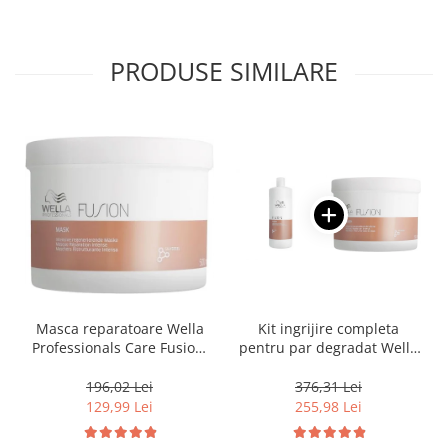
PRODUSE SIMILARE
Masca reparatoare Wella
Kit ingrijire completa
Professionals Care Fusion,
pentru par degradat Wella
500 ml
Professionals Care Fusion,
Salon Size
196,02 Lei
376,31 Lei
129,99 Lei
255,98 Lei