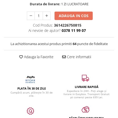
Durata de livrare:
1 ZI LUCRATOARE
ADAUGA IN COS
Cod Produs:
3614226750815
Ai nevoie de ajutor?
0378 11 99 07
La achizitionarea acestui produs primiti
64
puncte de fidelitate
Adauga la Favorite
Cere informatii
LIVRARE RAPIDĂ
PLATA ÎN 30 DE ZILE
Expediere în 24H - Poți alege și
Cumpără acum, plătește în 30 de
livrare in Easybox. Transport Gratuit
zile.
pt comenzi peste 699 Lei.