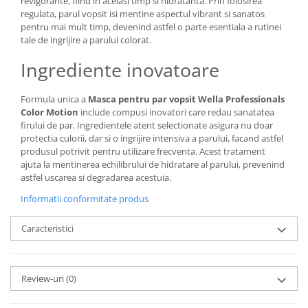
revigorante, fiind in acelasi timp si hidratanta. Prin folosirea
regulata, parul vopsit isi mentine aspectul vibrant si sanatos
pentru mai mult timp, devenind astfel o parte esentiala a rutinei
tale de ingrijire a parului colorat.
Ingrediente inovatoare
Formula unica a
Masca pentru par vopsit Wella Professionals
Color Motion
include compusi inovatori care redau sanatatea
firului de par. Ingredientele atent selectionate asigura nu doar
protectia culorii, dar si o ingrijire intensiva a parului, facand astfel
produsul potrivit pentru utilizare frecventa. Acest tratament
ajuta la mentinerea echilibrului de hidratare al parului, prevenind
astfel uscarea si degradarea acestuia.
Informatii conformitate produs
Caracteristici
Review-uri
(0)