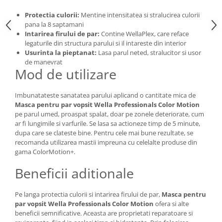
Protectia culorii:
Mentine intensitatea si stralucirea culorii
pana la 8 saptamani
Intarirea firului de par:
Contine WellaPlex, care reface
legaturile din structura parului si il intareste din interior
Usurinta la pieptanat:
Lasa parul neted, stralucitor si usor
de manevrat
Mod de utilizare
Imbunatateste sanatatea parului aplicand o cantitate mica de
Masca pentru par vopsit Wella Professionals Color Motion
pe parul umed, proaspat spalat, doar pe zonele deteriorate, cum
ar fi lungimile si varfurile. Se lasa sa actioneze timp de 5 minute,
dupa care se clateste bine. Pentru cele mai bune rezultate, se
recomanda utilizarea mastii impreuna cu celelalte produse din
gama ColorMotion+.
Beneficii aditionale
Pe langa protectia culorii si intarirea firului de par,
Masca pentru
par vopsit Wella Professionals Color Motion
ofera si alte
beneficii semnificative. Aceasta are proprietati reparatoare si