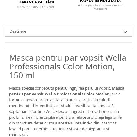
RĂSPLĂTIM FIDELITATEA
GARANȚIA CALITĂȚII
Adună puncte și folosește-le în
100% PRODUSE ORIGINALE
magazin!
Descriere
Masca pentru par vopsit Wella
Professionals Color Motion,
150 ml
Masca special conceputa pentru ingrijirea parului vopsit,
Masca
pentru par vopsit Wella Professionals Color Motion
, are o
formula inovatoare ce ajuta la fixarea si protectia culorii,
mentinandu-i intensitatea si stralucirea vibranta pana la 8
saptamani. Contine WellaPlex, un ingredient ce actioneaza in
profunzimea fibrei capilare pentru a reface si proteja legaturile
din structura deteriorata a acesteia, intarind-o din interior si
lasand parul puternic, stralucitor si usor de pieptanat si
manevrat.