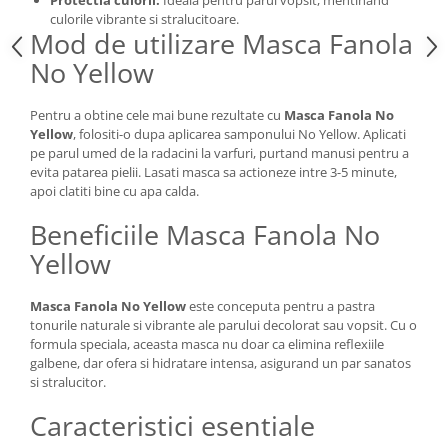
Protectia culorii:
Ideala pentru parul vopsit, mentinand
culorile vibrante si stralucitoare.
Mod de utilizare Masca Fanola
No Yellow
Pentru a obtine cele mai bune rezultate cu
Masca Fanola No
Yellow
, folositi-o dupa aplicarea samponului No Yellow. Aplicati
pe parul umed de la radacini la varfuri, purtand manusi pentru a
evita patarea pielii. Lasati masca sa actioneze intre 3-5 minute,
apoi clatiti bine cu apa calda.
Beneficiile Masca Fanola No
Yellow
Masca Fanola No Yellow
este conceputa pentru a pastra
tonurile naturale si vibrante ale parului decolorat sau vopsit. Cu o
formula speciala, aceasta masca nu doar ca elimina reflexiile
galbene, dar ofera si hidratare intensa, asigurand un par sanatos
si stralucitor.
Caracteristici esentiale