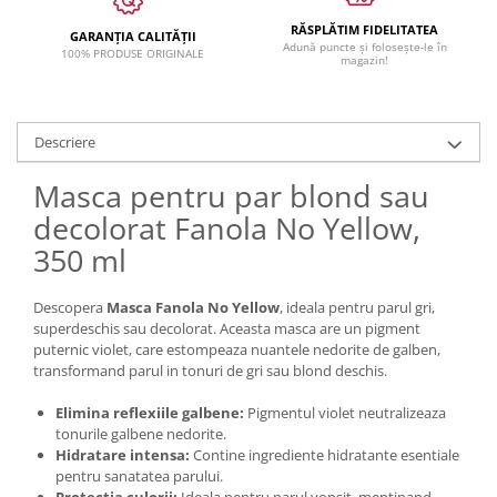
RĂSPLĂTIM FIDELITATEA
GARANȚIA CALITĂȚII
Adună puncte și folosește-le în
100% PRODUSE ORIGINALE
magazin!
Descriere
Masca pentru par blond sau
decolorat Fanola No Yellow,
350 ml
Descopera
Masca Fanola No Yellow
, ideala pentru parul gri,
superdeschis sau decolorat. Aceasta masca are un pigment
puternic violet, care estompeaza nuantele nedorite de galben,
transformand parul in tonuri de gri sau blond deschis.
Elimina reflexiile galbene:
Pigmentul violet neutralizeaza
tonurile galbene nedorite.
Hidratare intensa:
Contine ingrediente hidratante esentiale
pentru sanatatea parului.