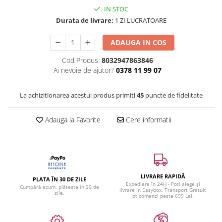
IN STOC
Durata de livrare:
1 ZI LUCRATOARE
ADAUGA IN COS
Cod Produs:
8032947863846
Ai nevoie de ajutor?
0378 11 99 07
La achizitionarea acestui produs primiti
45
puncte de fidelitate
Adauga la Favorite
Cere informatii
LIVRARE RAPIDĂ
PLATA ÎN 30 DE ZILE
Expediere în 24H - Poți alege și
Cumpără acum, plătește în 30 de
livrare in Easybox. Transport Gratuit
zile.
pt comenzi peste 699 Lei.