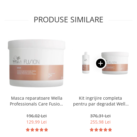
PRODUSE SIMILARE
Masca reparatoare Wella
Kit ingrijire completa
Professionals Care Fusion,
pentru par degradat Wella
500 ml
Professionals Care Fusion,
Salon Size
196,02 Lei
376,31 Lei
129,99 Lei
255,98 Lei