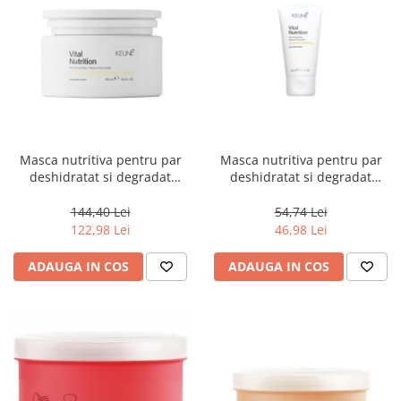
Masca nutritiva pentru par
Masca nutritiva pentru par
deshidratat si degradat
deshidratat si degradat
Keune Care Vital Nutrition
Keune Care Vital Nutrition
Mask, 250 ml
Mask, 50 ml
144,40 Lei
54,74 Lei
122,98 Lei
46,98 Lei
ADAUGA IN COS
ADAUGA IN COS