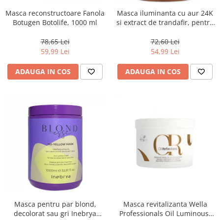
Masca reconstructoare Fanola
Masca iluminanta cu aur 24K
Botugen Botolife, 1000 ml
si extract de trandafir, pentru
toate tipurile de par, Fanola
Oro Therapy, 1000 ml
78,65 Lei
72,60 Lei
59,99 Lei
54,99 Lei
ADAUGA IN COS
ADAUGA IN COS
Masca pentru par blond,
Masca revitalizanta Wella
decolorat sau gri Inebrya
Professionals Oil Luminous,