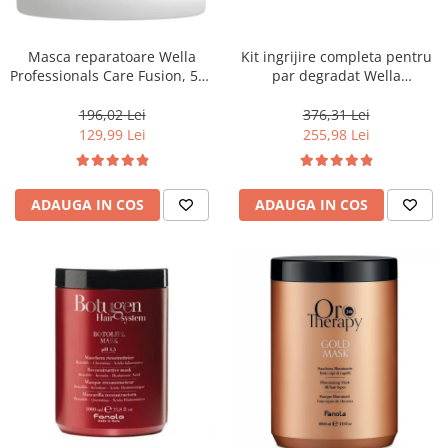
WELLA PROFESSIONALS
Masca reparatoare Wella
Kit ingrijire completa pentru
Professionals Care Fusion, 500
par degradat Wella
ml
Professionals Care Fusion,
Salon Size
196,02 Lei
376,31 Lei
129,99 Lei
255,98 Lei
ADAUGA IN COS
ADAUGA IN COS