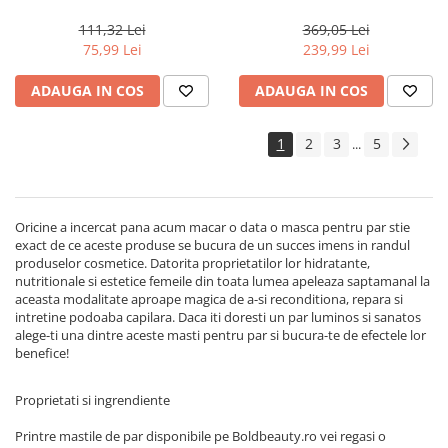
Milano Semi di Lino
Actyva Nuova Fibra, 1000 ml
Reconstruction, 200 ml
111,32 Lei
369,05 Lei
75,99 Lei
239,99 Lei
ADAUGA IN COS
ADAUGA IN COS
1
2
3
5
...
Oricine a incercat pana acum macar o data o masca pentru par stie
exact de ce aceste produse se bucura de un succes imens in randul
produselor cosmetice. Datorita proprietatilor lor hidratante,
nutritionale si estetice femeile din toata lumea apeleaza saptamanal la
aceasta modalitate aproape magica de a-si reconditiona, repara si
intretine podoaba capilara. Daca iti doresti un par luminos si sanatos
alege-ti una dintre aceste masti pentru par si bucura-te de efectele lor
benefice!
Proprietati si ingrendiente
Printre mastile de par disponibile pe Boldbeauty.ro vei regasi o