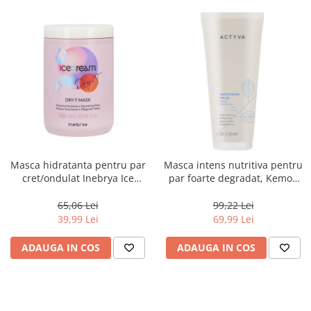
Masca hidratanta pentru par
Masca intens nutritiva pentru
cret/ondulat Inebrya Ice
par foarte degradat, Kemon
Cream Dry-T, 1000 ml
Actyva Nutrizione Ricca, 200
ml
65,06 Lei
99,22 Lei
39,99 Lei
69,99 Lei
ADAUGA IN COS
ADAUGA IN COS