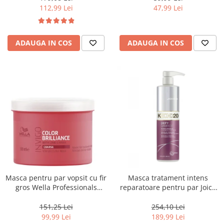
112,99 Lei
47,99 Lei
ADAUGA IN COS
ADAUGA IN COS
Masca pentru par vopsit cu fir
Masca tratament intens
gros Wella Professionals
reparatoare pentru par Joico
Invigo Brilliance, 500 ml
Defy Damage KBOND20 Power
Mask, 500 ml
151,25 Lei
254,10 Lei
99,99 Lei
189,99 Lei