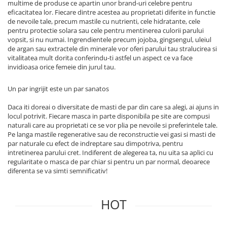
multime de produse ce apartin unor brand-uri celebre pentru
eficacitatea lor. Fiecare dintre acestea au proprietati diferite in functie
de nevoile tale, precum mastile cu nutrienti, cele hidratante, cele
pentru protectie solara sau cele pentru mentinerea culorii parului
vopsit, si nu numai. Ingrendientele precum jojoba, gingsengul, uleiul
de argan sau extractele din minerale vor oferi parului tau stralucirea si
vitalitatea mult dorita conferindu-ti astfel un aspect ce va face
invidioasa orice femeie din jurul tau.
Un par ingrijit este un par sanatos
Daca iti doreai o diversitate de masti de par din care sa alegi, ai ajuns in
locul potrivit. Fiecare masca in parte disponibila pe site are compusi
naturali care au proprietati ce se vor plia pe nevoile si preferintele tale.
Pe langa mastile regenerative sau de reconstructie vei gasi si masti de
par naturale cu efect de indreptare sau dimpotriva, pentru
intretinerea parului cret. Indiferent de alegerea ta, nu uita sa aplici cu
regularitate o masca de par chiar si pentru un par normal, deoarece
diferenta se va simti semnificativ!
HOT