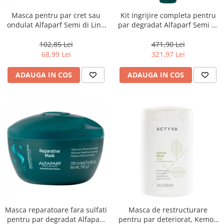
Masca pentru par cret sau
Kit ingrijire completa pentru
ondulat Alfaparf Semi di Lino
par degradat Alfaparf Semi di
Curls Enhancing, 200 ml
Lino Reconstruction
Reparative, Salon Size
102,85 Lei
471,90 Lei
68,99 Lei
321,97 Lei
ADAUGA IN COS
ADAUGA IN COS
Masca reparatoare fara sulfati
Masca de restructurare
pentru par degradat Alfaparf
pentru par deteriorat, Kemon