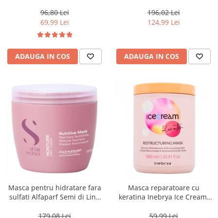
Blondesse No-Yellow, 1000 ml
500 ml
96,80 Lei
196,02 Lei
69,99 Lei
124,99 Lei
ADAUGA IN COS
ADAUGA IN COS
Masca pentru hidratare fara
Masca reparatoare cu
sulfati Alfaparf Semi di Lino
keratina Inebrya Ice Cream,
Moisture Nutritive Mask, 500
1000 ml
ml
179,08 Lei
59,99 Lei