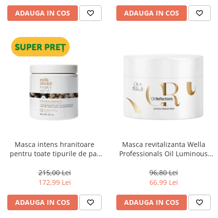
ADAUGA IN COS
ADAUGA IN COS
Masca intens hranitoare
Masca revitalizanta Wella
pentru toate tipurile de par
Professionals Oil Luminous
Milk Shake Integrity &
150 ml
Strength Intensive Treatment,
215,00 Lei
96,80 Lei
500 ml
172,99 Lei
66,99 Lei
ADAUGA IN COS
ADAUGA IN COS