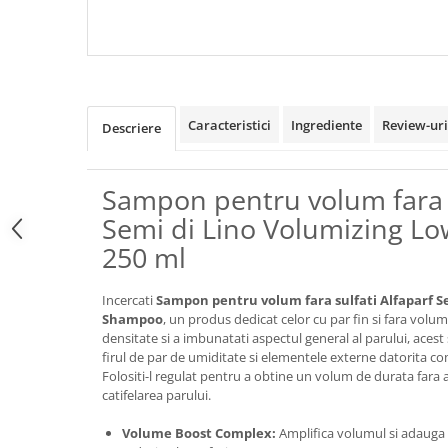
LINO VOLUMIZING MOUSSE
SEMI DI LINO VOLUMIZ
CONDITIONER, 200 ML
LOW SHAMPOO, 250 
Caracteristici
Ingrediente
Review-ur
Descriere
Sampon pentru volum fara s
Semi di Lino Volumizing L
250 ml
Incercati
Sampon pentru volum fara sulfati Alfaparf S
Shampoo
, un produs dedicat celor cu par fin si fara volum
densitate si a imbunatati aspectul general al parului, aces
firul de par de umiditate si elementele externe datorita c
Folositi-l regulat pentru a obtine un volum de durata fara 
catifelarea parului.
Volume Boost Complex:
Amplifica volumul si adauga g