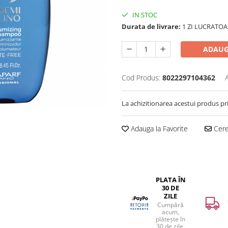
IN STOC
Durata de livrare:
1 ZI LUCRATOA
ADAUG
Cod Produs:
8022297104362
La achizitionarea acestui produs pr
Adauga la Favorite
Cere 
PLATA ÎN
30 DE
ZILE
Cumpără
acum,
plătește în
30 de zile.