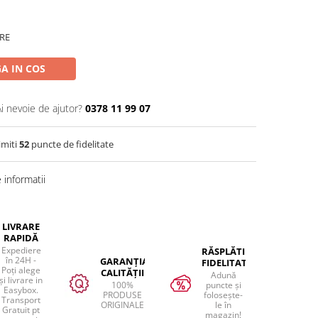
RE
A IN COS
Ai nevoie de ajutor?
0378 11 99 07
imiti
52
puncte de fidelitate
informatii
LIVRARE
RAPIDĂ
Expediere
RĂSPLĂTIM
în 24H -
GARANȚIA
FIDELITATEA
Poți alege
CALITĂȚII
Adună
și livrare in
100%
puncte și
Easybox.
PRODUSE
folosește-
Transport
ORIGINALE
le în
Gratuit pt
magazin!