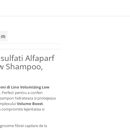
ING
ML
i
(0)
ulfati Alfaparf
ow Shampoo,
emi di Lino Volumizing Low
. Perfect pentru a conferi
t sampon hidrateaza si protejeaza
omplexului
Volume Boost
.
a compromite lejeritatea si
rosime fibrei capilare de la