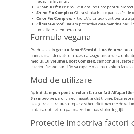
radacina la varfuri.
Urban Defence Pro:
Scut anti-poluare pentru protecti
Shine Fix Complex:
Ofera stralucire de pana la 24 de o
Color Fix Complex:
Filtru UV si antioxidant pentru a p
Climate-Proof:
Bariera protectiva care mentine parul hi
umiditate si temperatura.
Formula vegana
Produsele din gama
Alfaparf Semi di Lino Volume
nu con
animala sau derivate din acestea, asigurandu-va ca utilizati
mediul. Cu
Volume Boost Complex
, samponul reuseste sa
interior, facand parul fin sa capete mai mult volum fara sa pi
Mod de utilizare
Aplicati
Sampon pentru volum fara sulfati Alfaparf Se
Shampoo
pe parul umed, masati si clatiti bine. Daca este 
a asigura o curatare completa si beneficii maxime de volum.
ajuta sa obtineti un par mai voluminos si bine ingrijit.
Protectie impotriva factori