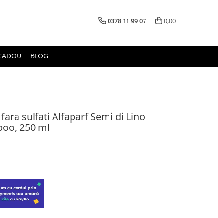
0378 11 99 07
0,00
CADOU
BLOG
ra sulfati Alfaparf Semi di Lino
oo, 250 ml