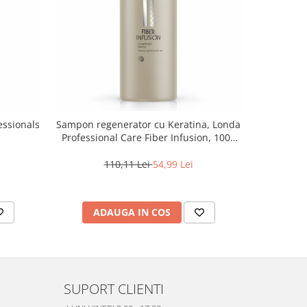
essionals
Sampon regenerator cu Keratina, Londa
Sampon nut
Professional Care Fiber Infusion, 1000
si degrad
ml
110,11 Lei
54,99 Lei
2
ADAUGA IN COS
AD
SUPORT CLIENTI