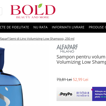
CTE DE FIDELITATE
NU RATA
INFORMATII LIVRARE
PRODUSE 
lfaparf Semi di Lino Volumizing Low Shampoo, 250 ml
Sampon pentru volum fa
Volumizing Low Shamp
73,81 Lei
52,99 Lei