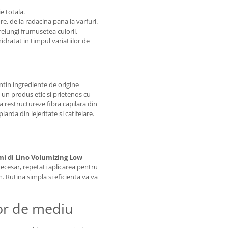
e totala.
re, de la radacina pana la varfuri.
relungi frumusetea culorii.
dratat in timpul variatiilor de
tin ingrediente de origine
 un produs etic si prietenos cu
 restructureze fibra capilara din
arda din lejeritate si catifelare.
mi di Lino Volumizing Low
necesar, repetati aplicarea pentru
 Rutina simpla si eficienta va va
lor de mediu