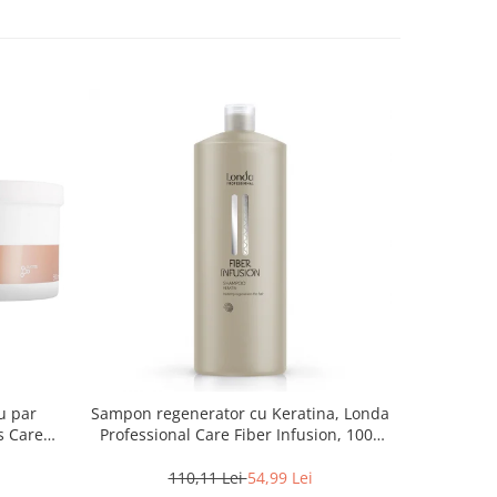
u par
Sampon regenerator cu Keratina, Londa
Sampon rev
s Care
Professional Care Fiber Infusion, 1000
O
ml
110,11 Lei
54,99 Lei
1