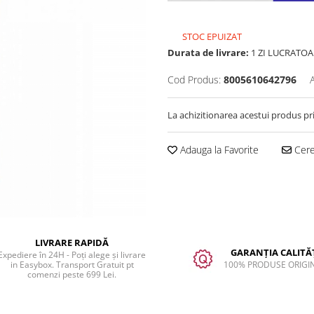
STOC EPUIZAT
Durata de livrare:
1 ZI LUCRATOA
Cod Produs:
8005610642796
La achizitionarea acestui produs pr
Adauga la Favorite
Cere 
LIVRARE RAPIDĂ
GARANȚIA CALITĂȚ
Expediere în 24H - Poți alege și livrare
in Easybox. Transport Gratuit pt
100% PRODUSE ORIGI
comenzi peste 699 Lei.