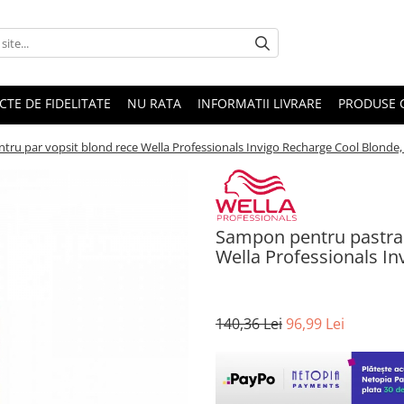
CTE DE FIDELITATE
NU RATA
INFORMATII LIVRARE
PRODUSE 
tru par vopsit blond rece Wella Professionals Invigo Recharge Cool Blonde,
Sampon pentru pastrare
Wella Professionals In
140,36 Lei
96,99 Lei