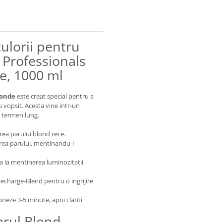
ulorii pentru
 Professionals
e, 1000 ml
londe
este creat special pentru a
 vopsit. Acesta vine intr-un
e termen lung.
ea parului blond rece.
rea parului, mentinandu-l
a la mentinerea luminozitatii
echarge-Blend pentru o ingrijire
oneze 3-5 minute, apoi clatiti
arul Blond