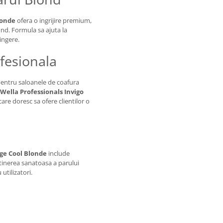
londe
ofera o ingrijire premium,
ond. Formula sa ajuta la
ingere.
ofesionala
pentru saloanele de coafura
Wella Professionals Invigo
are doresc sa ofere clientilor o
rge Cool Blonde
include
ntinerea sanatoasa a parului
utilizatori.