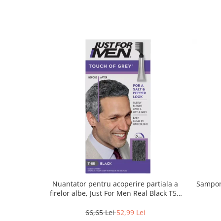
Nuantator pentru acoperire partiala a
Sampon 
firelor albe, Just For Men Real Black T55
Touch of Grey, 40 g
66,65 Lei
52,99 Lei