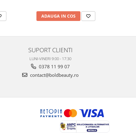
ADAUGA IN COS
AD
SUPORT CLIENTI
LUNI-VINERI 9:00 - 17:30
0378 11 99 07
contact@boldbeauty.ro