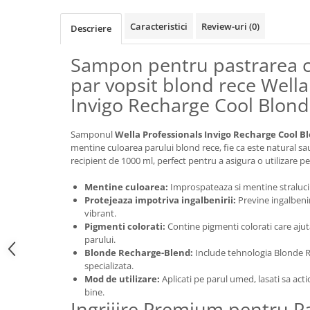
Caracteristici
Review-uri
(0)
Descriere
Sampon pentru pastrarea c
par vopsit blond rece Wella
Invigo Recharge Cool Blond
Samponul
Wella Professionals Invigo Recharge Cool B
mentine culoarea parului blond rece, fie ca este natural sau
recipient de 1000 ml, perfect pentru a asigura o utilizare p
Mentine culoarea:
Improspateaza si mentine stralucir
Protejeaza impotriva ingalbenirii:
Previne ingalbeni
vibrant.
Pigmenti colorati:
Contine pigmenti colorati care ajut
parului.
Blonde Recharge-Blend:
Include tehnologia Blonde R
specializata.
Mod de utilizare:
Aplicati pe parul umed, lasati sa acti
bine.
Ingrijire Premium pentru P