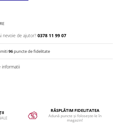
RE
Ai nevoie de ajutor?
0378 11 99 07
imiti
96
puncte de fidelitate
informatii
RĂSPLĂTIM FIDELITATEA
II
Adună puncte și folosește-le în
NALE
magazin!